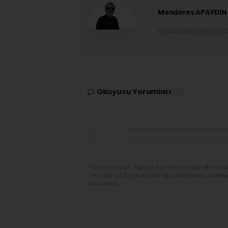
Menderes APAYDIN
sivasbulteni@yand
Okuyucu Yorumları
(0)
Yorum yazarak Topluluk Kuralları’nı kabul etmiş bu
veya dolaylı tüm sorumluluğu tek başınıza üstleni
tutulamaz.