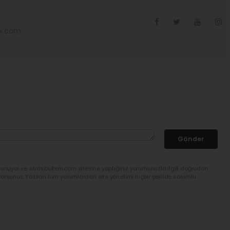
ex.com
Gönder
lunuyor ve sivasbulteni.com sitesine yaptığınız yorumunuzla ilgili doğrudan
yorsunuz. Yazılan tüm yorumlardan site yönetimi hiçbir şekilde sorumlu