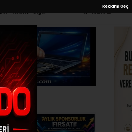
Reklamı Geç
MENÜ
por
Asayiş
Diğer