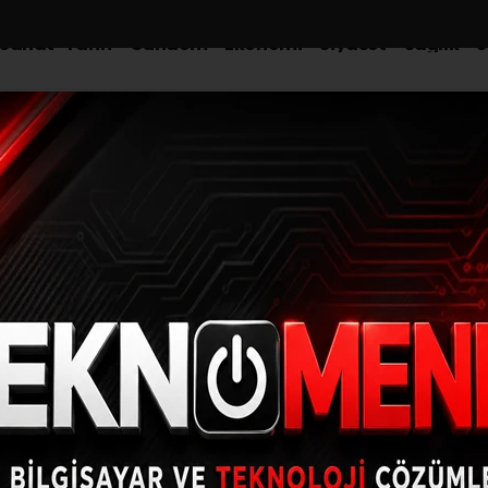
-Sanat-Tarih
Gündem
Ekonomi
Siyaset
Sağlık
S