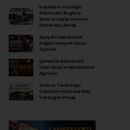
Kayıkların Yüzdüğü
Günlerden Bugüne:
Sivas'ın Kayıp Cenneti
Ethem Bey Barajı
Apaydın'dan Kemal
Doğan'a Hayırlı Olsun
Ziyareti
Çerkez'in Kahvesi 83
Yıldır Sivas'ın Misafirlerini
Ağırlıyor
Sivas'ın Tarihi Paşa
Camisi ve Hafızalardaki
Tandoğan Pasajı