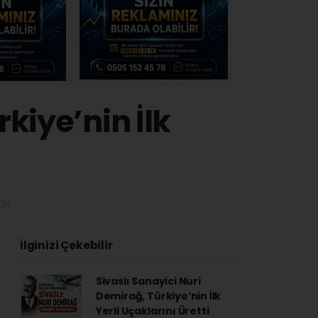
kiye’nin İlk
:14
İlginizi Çekebilir
Sivaslı Sanayici Nuri
Demirağ, Türkiye’nin İlk
Yerli Uçaklarını Üretti