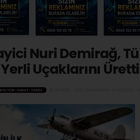
ayici Nuri Demirağ, Tür
Yerli Uçaklarını Üretti
30.06.2026 - 12:03, Güncelleme: 30.06.2026 - 13
KÜLTÜR-SANAT-TARIH