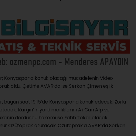
por; Konyaspor’a konuk olacağı mücadelenin Video
ak oldu. Çetin’e AVAR’da ise Serkan Çimen eşlik
or, bugün saat 19.15’de Konyaspor’a konuk edecek. Zorlu
cek. Kargın’ın yardımcılıklarını Ali Can Alp ve
kanın dördüncü hakemi ise Fatih Tokail olacak.
nur Özütoprak oturacak. Özütoprak’a AVAR’da Serkan