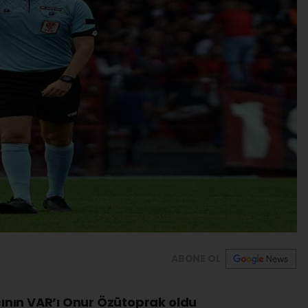
ABONE OL
nın VAR’ı Onur Özütoprak oldu