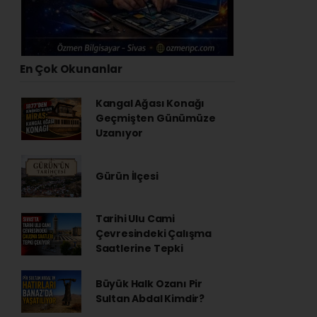
En Çok Okunanlar
Kangal Ağası Konağı
Geçmişten Günümüze
Uzanıyor
Gürün İlçesi
Tarihi Ulu Cami
Çevresindeki Çalışma
Saatlerine Tepki
Büyük Halk Ozanı Pir
Sultan Abdal Kimdir?