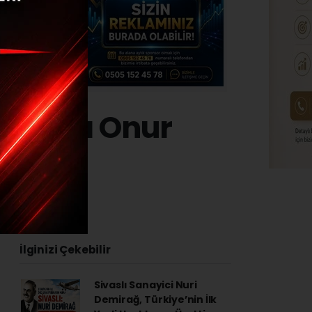
n VAR’ı Onur
 - 13:49
İlginizi Çekebilir
Sivaslı Sanayici Nuri
Demirağ, Türkiye’nin İlk