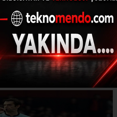
 Kayserispor maçını
Özütoprak oldu
(İHA) - İhlas Haber Ajansı | 31.08.2024 - 14:01, Güncelleme: 31.08.2024
R