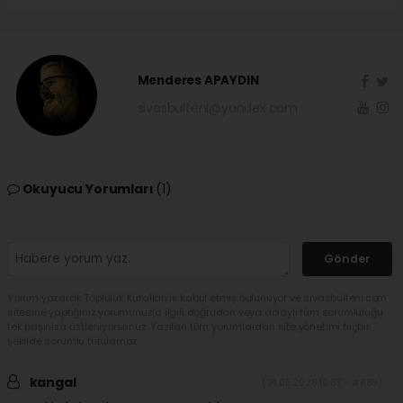
Menderes APAYDIN
sivasbulteni@yandex.com
Okuyucu Yorumları
(1)
Gönder
Yorum yazarak Topluluk Kuralları’nı kabul etmiş bulunuyor ve sivasbulteni.com
sitesine yaptığınız yorumunuzla ilgili doğrudan veya dolaylı tüm sorumluluğu
tek başınıza üstleniyorsunuz. Yazılan tüm yorumlardan site yönetimi hiçbir
şekilde sorumlu tutulamaz.
kangal
(24.06.2026 10:37 - #689)