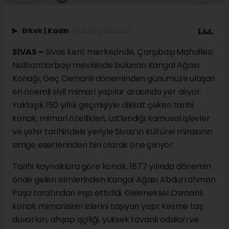
Erkek
|
Kadın
(Haberi Sesli Oku)
SİVAS –
Sivas kent merkezinde, Çarşıbaşı Mahallesi
Nalbantlarbaşı mevkiinde bulunan Kangal Ağası
Konağı, Geç Osmanlı döneminden günümüze ulaşan
en önemli sivil mimari yapılar arasında yer alıyor.
Yaklaşık 150 yıllık geçmişiyle dikkat çeken tarihi
konak, mimari özellikleri, üstlendiği kamusal işlevler
ve şehir tarihindeki yeriyle Sivas’ın kültürel mirasının
simge eserlerinden biri olarak öne çıkıyor.
Tarihi kaynaklara göre konak, 1877 yılında dönemin
önde gelen isimlerinden Kangal Ağası Abdurrahman
Paşa tarafından inşa ettirildi. Geleneksel Osmanlı
konak mimarisinin izlerini taşıyan yapı; kesme taş
duvarları, ahşap işçiliği, yüksek tavanlı odaları ve