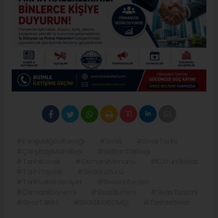
#KangalAğasıKonağı
#Sivas
#SivasTarihi
#ÇarşıbaşıMahallesi
#Nalbantlarbaşı
#TarihiKonak
#OsmanlıMimarisi
#KültürelMiras
#TarihiYapılar
#SivasKültürü
#TarihveMedeniyet
#SivasHaberleri
#OsmanlıDönemi
#SivasBulteni
#SivasTurizmi
#SivasTARİHİ
#SİVASINGECMİŞİ
#TarihteSivas