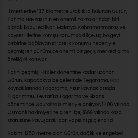
İl merkezine 137 kilometre uzaklıkta bulunan Gürün,
Tohma Havzası'nın en önemli noktalarından biri
olarak kabul ediliyor. Malatya, Kahramanmaraş ve
Kayseri illerine komşu konumdaki ilçe, üç bölgeyi
birbirine bağlayan stratejik konumu nedeniyle
geçmişten günümüze önemli bir geçiş merkezi olma
özelliğini koruyor.
Tarihi geçmişi Hititler dönemine kadar uzanan
Gürün, Kapadokya belgelerinde Tegarama, Hitit
kaynaklarında Tagarama, Asur kaynaklarında
Tilgarimmu, Tevrat'ta Togarma ve Bizans
döneminde Gauraina isimleriyle anılıyor. 1408 yılında
Osmanlı hakimiyetine giren ilçe, 1869 yılında kaza
statüsüne kavuşarak idari yapısını güçlendirdi.
Rakımı 1250 metre olan Gürün, dağlık ve engebeli