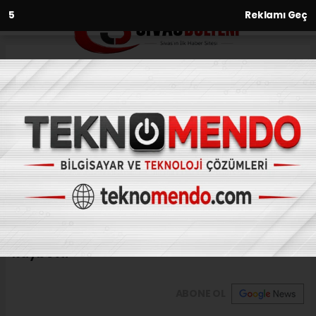
3
Reklamı Geç
Anasayfa
Asayiş
Konya’da balkondan düşen
çocuk hayatını kaybetti
ASAYIŞ
(İHA) - İhlas Haber Ajansı | 31.07.2024 - 11:31, Güncelleme: 31.07.2024 -
11:16
Konya’da balkondan düşen çocuk hayatını
kaybetti
ABONE OL