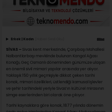
Erkek
|
Kadın
(Haberi Sesli Oku)
SİVAS –
Sivas kent merkezinde, Çarşıbaşı Mahallesi
Nalbantlarbaşı mevkiinde bulunan Kangal Ağası
Konağı, Geç Osmanlı döneminden günümüze ulaşan
en önemli sivil mimari yapılar arasında yer alıyor.
Yaklaşık 150 yıllık geçmişiyle dikkat çeken tarihi
konak, mimari özellikleri, üstlendiği kamusal işlevler
ve şehir tarihindeki yeriyle Sivas’ın kültürel mirasının
simge eserlerinden biri olarak öne çıkıyor.
Tarihi kaynaklara göre konak, 1877 yılında dönemin
önde gelen isimlerinden Kangal Ağası Abdurrahman