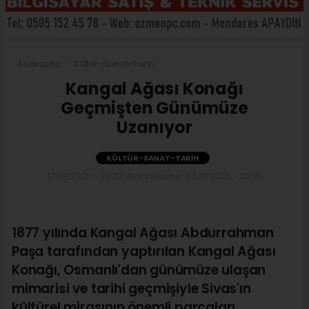
Anasayfa
Kültür-Sanat-Tarih
Kangal Ağası Konağı
Geçmişten Günümüze
Uzanıyor
KÜLTÜR-SANAT-TARIH
17.06.2026 - 23:23, Güncelleme: 23.06.2026 - 20:15
1877 yılında Kangal Ağası Abdurrahman
Paşa tarafından yaptırılan Kangal Ağası
Konağı, Osmanlı'dan günümüze ulaşan
mimarisi ve tarihi geçmişiyle Sivas'ın
kültürel mirasının önemli parçaları