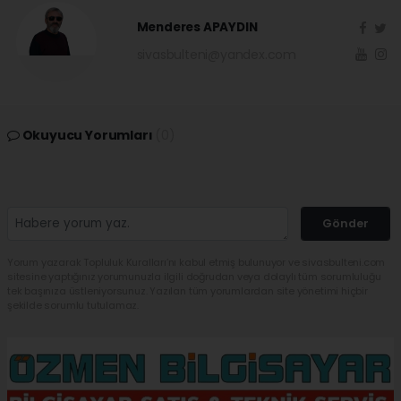
Menderes APAYDIN
sivasbulteni@yandex.com
Okuyucu Yorumları
(0)
Gönder
Yorum yazarak Topluluk Kuralları’nı kabul etmiş bulunuyor ve sivasbulteni.com
sitesine yaptığınız yorumunuzla ilgili doğrudan veya dolaylı tüm sorumluluğu
tek başınıza üstleniyorsunuz. Yazılan tüm yorumlardan site yönetimi hiçbir
şekilde sorumlu tutulamaz.