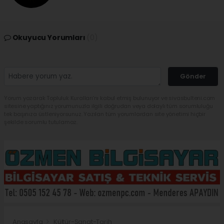
Okuyucu Yorumları
(0)
Gönder
Yorum yazarak Topluluk Kuralları’nı kabul etmiş bulunuyor ve sivasbulteni.com
sitesine yaptığınız yorumunuzla ilgili doğrudan veya dolaylı tüm sorumluluğu
tek başınıza üstleniyorsunuz. Yazılan tüm yorumlardan site yönetimi hiçbir
şekilde sorumlu tutulamaz.
Anasayfa
Kültür-Sanat-Tarih