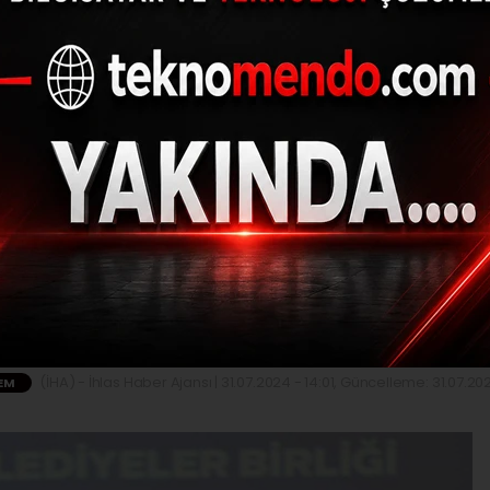
Belediyeler Birliği Ba
bir araya getirecek, ö
sağlayacağız”
(İHA) - İhlas Haber Ajansı | 31.07.2024 - 14:01, Güncelleme: 31.07.202
EM