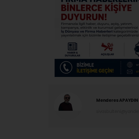
Menderes APAYDIN
sivasbulteni@yand