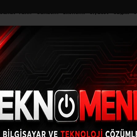
-Sanat-Tarih
Gündem
Ekonomi
Siyaset
Sağlık
S