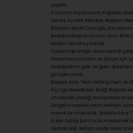
yapıldı.
Encümen toplantısına Kuşadası Bele
Denizli, Ayvalık Belediye Başkanı Mesu
Başkanı Hayati Okuroğlu, Karaburun 
Belediye Başkanı Erman Uzun, Birlik G
Müdürü İsmail Ay katıldı.
Toplantıda birliğin daha verimli çalış
finansman sorunları ve çözüm için yap
belediyelerin gelir ve gider düzenlem
görüşler alındı.
Başkan Aras “Hem birlik içi hem de diğ
Kıyı Ege Belediyeler Birliği Başkanı
öncesinde yaptığı konuşmada ev sahip
Sengel’e teşekkürlerini iletirken, k
önemli bir imza attık. Şiddete Karş
Erkek Eşitliği Şartı’nı da imzalamak b
demokratik, iletişim içinde olma anlay