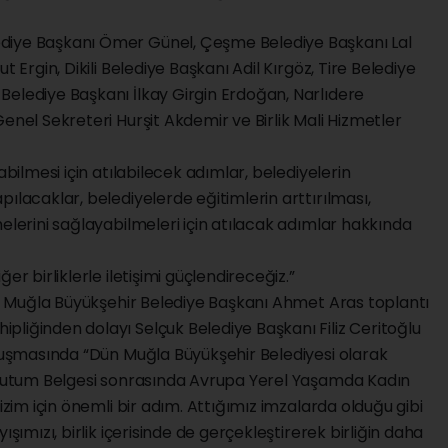
diye Başkanı Ömer Günel, Çeşme Belediye Başkanı Lal
t Ergin, Dikili Belediye Başkanı Adil Kırgöz, Tire Belediye
Belediye Başkanı İlkay Girgin Erdoğan, Narlıdere
enel Sekreteri Hurşit Akdemir ve Birlik Mali Hizmetler
abilmesi için atılabilecek adımlar, belediyelerin
ılacaklar, belediyelerde eğitimlerin arttırılması,
elerini sağlayabilmeleri için atılacak adımlar hakkında
er birliklerle iletişimi güçlendireceğiz.”
 ve Muğla Büyükşehir Belediye Başkanı Ahmet Aras toplantı
liğinden dolayı Selçuk Belediye Başkanı Filiz Ceritoğlu
onuşmasında “Dün Muğla Büyükşehir Belediyesi olarak
ı Tutum Belgesi sonrasında Avrupa Yerel Yaşamda Kadın
izim için önemli bir adım. Attığımız imzalarda olduğu gibi
ışımızı, birlik içerisinde de gerçekleştirerek birliğin daha