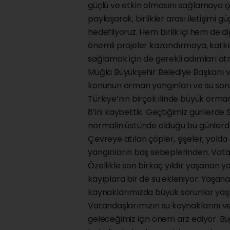
güçlü ve etkin olmasını sağlamaya çal
paylaşarak, birlikler arası iletişimi
hedefliyoruz. Hem birlik içi hem de d
önemli projeler kazandırmaya, katkı
sağlamak için de gerekli adımları atma
Muğla Büyükşehir Belediye Başkanı ve 
konunun orman yangınları ve su sorun
Türkiye’nin birçok ilinde büyük orma
8’ini kaybettik. Geçtiğimiz günlerde 
normalin üstünde olduğu bu günlerd
Çevreye atılan çöpler, şişeler, yolda 
yangınların baş sebeplerinden. Vata
Özellikle son birkaç yıldır yaşanan y
kayıplara bir de su ekleniyor. Yaşanan
kaynaklarımızda büyük sorunlar yaşı
Vatandaşlarımızın su kaynaklarını ve
geleceğimiz için önem arz ediyor. B