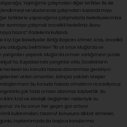
ışacağız. Yaptığımız çalışmaları diğer birlikler ile de
 güçlendirmeyi ve uluslararası çalışmaları kazandırmayı
iğer birliklerle yapacağımız çalışmalarla belediyelerimize
lar sunmaya çalışmak öncelikli hedefimiz. Bunu
ya hazırız” ifadelerini kullandı.
Kıyı Ege Belediyeler Birliği Başkanı Ahmet Aras, öncelikli
u olduğunu belirtirken “İki yıl önce Muğla’da ve
n yangınları yaşandı. Muğla’da orman varlığımızın yüzde
Selçuk’ta, Kuşadası’nda yangınlar oldu. Sıcaklıkların
e herkesin bu konuda hassas davranması gerekiyor.
giderken atılan izmaritler, bilinçsiz yakılan ateşler
ndaşlarımızın bu konuda hassas olmalarını rica ediyoruz.
angınlarla çok fazla orman alanımızı kaybettik. Bu
 iklim krizi ve ekolojik değişimler nedeniyle su
yoruz. Ve bu sorun her geçen gün artıyor.
rimli kullanmaları, tasarruf konusuna dikkat etmeleri,
ugünkü toplantımızda da başlıca konularımız