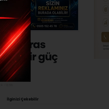
şkanı Aras
nemli bir güç
4 - 13:55
İlginizi Çekebilir