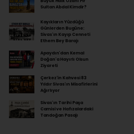
Büyük Halk Ozanı Pir
Sultan Abdal Kimdir?
Kayıkların Yüzdüğü
Günlerden Bugüne:
Sivas'ın Kayıp Cenneti
Ethem Bey Barajı
Apaydın'dan Kemal
Doğan'a Hayırlı Olsun
Ziyareti
Çerkez'in Kahvesi 83
Yıldır Sivas'ın Misafirlerini
Ağırlıyor
Sivas'ın Tarihi Paşa
Camisi ve Hafızalardaki
Tandoğan Pasajı