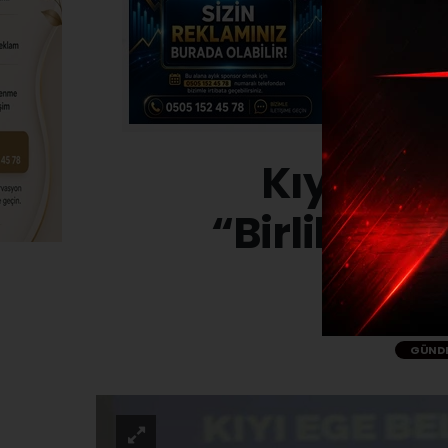
Kıyı Ege 
“Birlikleri 
GÜND