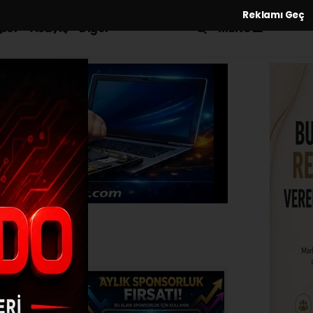
Reklamı Geç
MENÜ
por
Asayiş
Diğer