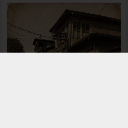
Bugün de tarih meraklılarının, araştırmacıların ve
ziyaretçilerin ilgisini çeken Kangal Ağası Konağı,