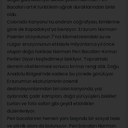
Bacaları artık turistlerin uğrak duraklarından birisi
oldu.
Colorado Kanyonu’nu andıran coğrafyası, kimilerine
göre de Kapadokya’ya benziyor. Erzurum Narman-
Pasinler otoyolunun 7’nci kilometresindeki su ve
rüzgar erozyonunun etkisiyle milyonlarca yıl önce
oluşan doğa harikası Narman Peri Bacaları-Kırmızı
Periler Diyarı keşfedilmeyi bekliyor. Topraktaki
demirin oksitlenmesi sonucu kırmızı rengi aldı. Doğu
Anadolu Bölgesi’nde sadece bu yörede görülüyor.
Erzurum’un ekoturizminin önemli
destinasyonlarından biri olan kanyonda, yaz
aylarında; çadır kampları, doğa yürüyüşleri, bisiklet
turları ve foto safari gibi çeşitli etkinlikler
düzenleniyor.
Peri bacalarının hemen yanı başında bir sosyal tesis
ve piknik alanı da bulunuyor. Peri bacaları Narman