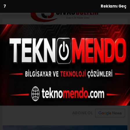
6
Reklamı Geç
Anasayfa
Gündem
Kırmızı Periler Diyarı
güzelliğiyle büyülüyor
GÜNDEM
(İHA) - İhlas Haber Ajansı | 31.08.2024 - 12:00, Güncelleme: 31.08.2024
- 11:55
Kırmızı Periler Diyarı güzelliğiyle büyülüyor
ABONE OL