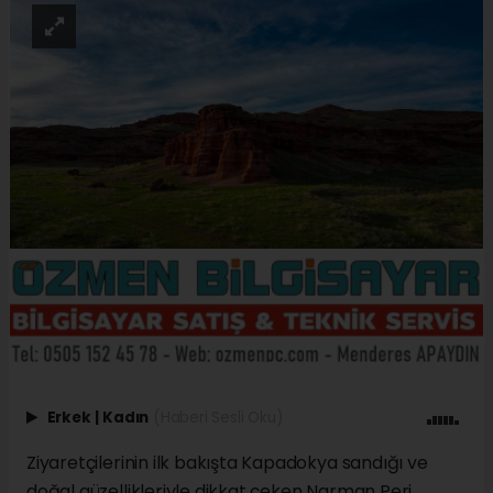
Erkek
|
Kadın
(Haberi Sesli Oku)
Ziyaretçilerinin ilk bakışta Kapadokya sandığı ve
doğal güzellikleriyle dikkat çeken Narman Peri