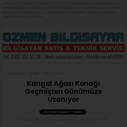
Yorum yazarak Topluluk Kuralları’nı kabul etmiş bulunuyor ve sivasbulteni.com
sitesine yaptığınız yorumunuzla ilgili doğrudan veya dolaylı tüm sorumluluğu
tek başınıza üstleniyorsunuz. Yazılan tüm yorumlardan site yönetimi hiçbir
şekilde sorumlu tutulamaz.
Anasayfa
Kültür-Sanat-Tarih
Kangal Ağası Konağı
Geçmişten Günümüze
Uzanıyor
KÜLTÜR-SANAT-TARIH
17.06.2026 - 23:23, Güncelleme: 23.06.2026 - 20:15