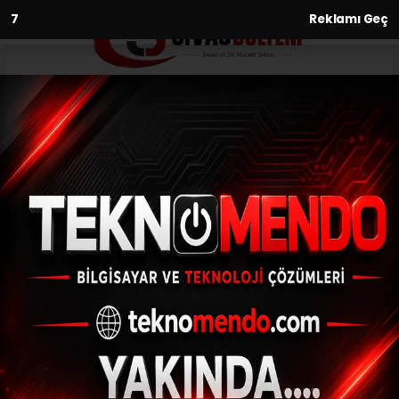
6
Reklamı Geç
Anasayfa
Kenevir sanayisinde ilk adım
03.03.2021 - 09:38, Güncelleme: 03.03.2021 - 09:38
SİVAS (İHA) – Gurbetçi iş adamı, memleketi
Sivas'ın kenevir üretimine izin verilen iller
arasına alınması önemli bir yatırıma imza
atarak Sivas'ta...
ABONE OL