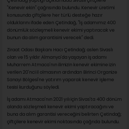
Çetindağ yaptığı açıklamada Sivaslı çiftçilere
"Kenevir ekin" çağrısında bulundu. Kenevir üretimi
konusunda çiftçilere her türlü desteğe hazır
olduklarını ifade eden Çetindağ, "İş adamımız 400
dönümlük sözleşmeli kenevir ekimi yaptıracak ve
bunun da alım garantisini verecek" dedi.
Ziraat Odası Başkanı Hacı Çetindağ; aslen Sivaslı
olan ve 15 yıldır Almanya'da yaşayan iş adamı
Muharrem Atmaca'nın ilimizin kenevir ekimine izin
verilen 20'nci il olmasının ardından Birinci Organize
Sanayi Bölgesi'ne yatırım yaparak kenevir işleme
tesisi kurduğunu söyledi.
İş adamı Atmaca'nın 2021 yılı için Sivas'ta 400 dönüm
alanda sözleşmeli kenevir ekimi yaptıracağını ve
buna da alım garantisi vereceğini belirten Çetindağ;
çiftçilere kenevir ekimi noktasında çağrıda bulundu.