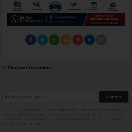
Okuyucu Yorumları
(0)
Gönder
Yorum yazarak Topluluk Kuralları’nı kabul etmiş bulunuyor ve sivasbulteni.com
sitesine yaptığınız yorumunuzla ilgili doğrudan veya dolaylı tüm sorumluluğu
tek başınıza üstleniyorsunuz. Yazılan tüm yorumlardan site yönetimi hiçbir
şekilde sorumlu tutulamaz.