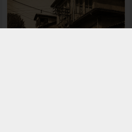
Bugün de tarih meraklılarının, araştırmacıların ve
ziyaretçilerin ilgisini çeken Kangal Ağası Konağı,
Osmanlı’dan Cumhuriyet’e uzanan çok katmanlı
geçmişiyle Sivas’ın köklü tarihine ışık tutmaya
devam ediyor. Şehrin kültürel belleğinde önemli bir