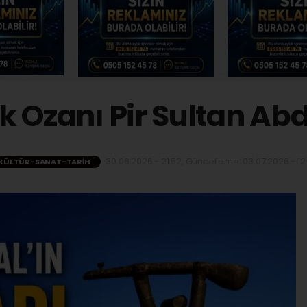
 Ozanı Pir Sultan Ab
30.06.2026 - 21:52, Güncelleme: 03.07.2026 - 12
KÜLTÜR-SANAT-TARIH