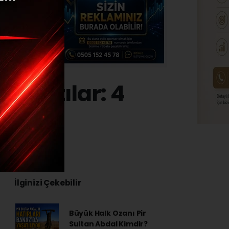
 yaptılar: 4
İlginizi Çekebilir
Büyük Halk Ozanı Pir
Sultan Abdal Kimdir?