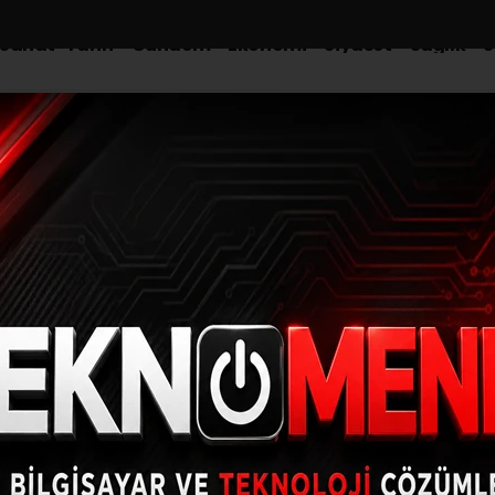
-Sanat-Tarih
Gündem
Ekonomi
Siyaset
Sağlık
S