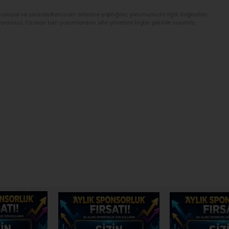
lunuyor ve sivasbulteni.com sitesine yaptığınız yorumunuzla ilgili doğrudan
yorsunuz. Yazılan tüm yorumlardan site yönetimi hiçbir şekilde sorumlu