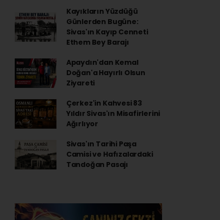
Kayıkların Yüzdüğü
Günlerden Bugüne:
Sivas'ın Kayıp Cenneti
Ethem Bey Barajı
Apaydın'dan Kemal
Doğan'a Hayırlı Olsun
Ziyareti
Çerkez'in Kahvesi 83
Yıldır Sivas'ın Misafirlerini
Ağırlıyor
Sivas'ın Tarihi Paşa
Camisi ve Hafızalardaki
Tandoğan Pasajı