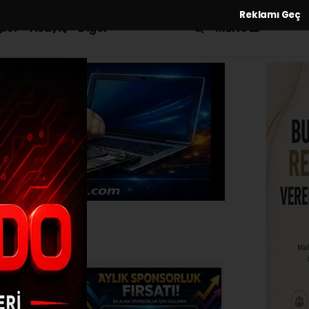
Reklamı Geç
MENÜ
por
Asayiş
Diğer