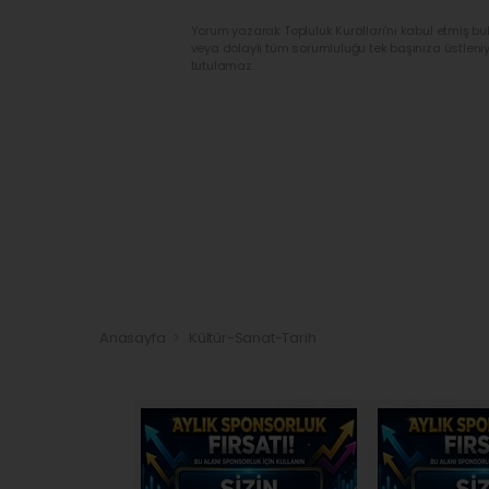
Yorum yazarak Topluluk Kuralları’nı kabul etmiş bu
veya dolaylı tüm sorumluluğu tek başınıza üstleni
tutulamaz.
Anasayfa
Kültür-Sanat-Tarih