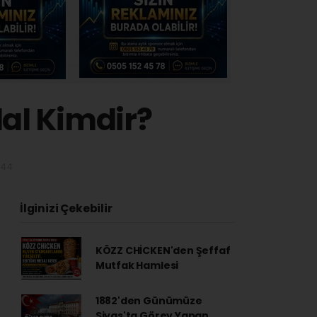
dal Kimdir?
:44
İlginizi Çekebilir
KÖZZ CHİCKEN'den Şeffaf
Mutfak Hamlesi
1882'den Günümüze
Sivas'ta Görev Yapan