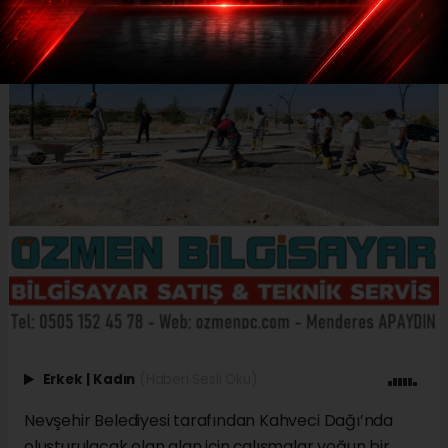
Erkek
|
Kadın
(Haberi Sesli Oku)
Nevşehir Belediyesi tarafından Kahveci Dağı’nda
oluşturulacak olan alan için çalışmalar yoğun bir