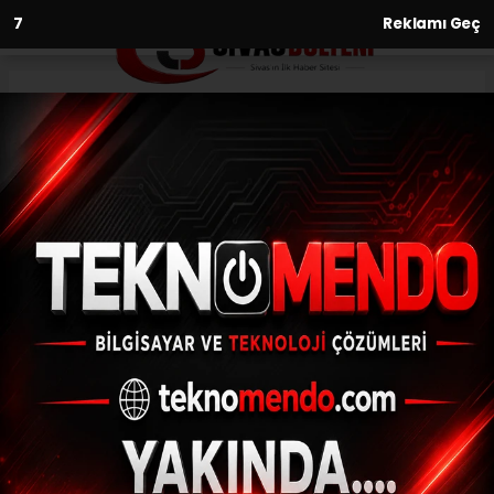
6
Reklamı Geç
Anasayfa
Gündem
Kahveci Dağı’nda çalışmalar
başladı
GÜNDEM
(İHA) - İhlas Haber Ajansı | 31.07.2024 - 14:02, Güncelleme: 31.07.2024
- 13:51
Kahveci Dağı’nda çalışmalar başladı
ABONE OL