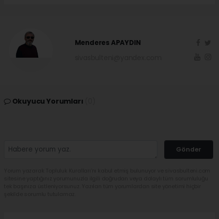
Menderes APAYDIN
sivasbulteni@yandex.com
Okuyucu Yorumları
(0)
Gönder
Yorum yazarak Topluluk Kuralları’nı kabul etmiş bulunuyor ve sivasbulteni.com
sitesine yaptığınız yorumunuzla ilgili doğrudan veya dolaylı tüm sorumluluğu
tek başınıza üstleniyorsunuz. Yazılan tüm yorumlardan site yönetimi hiçbir
şekilde sorumlu tutulamaz.