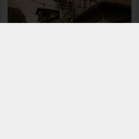
Bugün de tarih meraklılarının, araştırmacıların ve
ziyaretçilerin ilgisini çeken Kangal Ağası Konağı,
Osmanlı’dan Cumhuriyet’e uzanan çok katmanlı
geçmişiyle Sivas’ın köklü tarihine ışık tutmaya
devam ediyor. Şehrin kültürel belleğinde önemli bir
yere sahip olan bu tarihî eser, gelecek nesillere