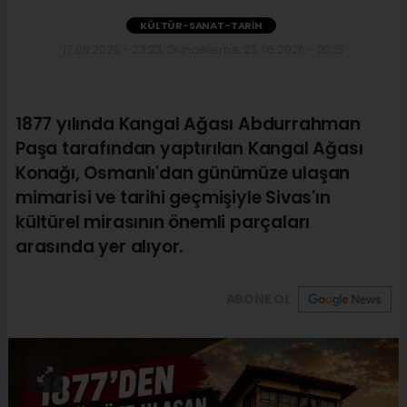
KÜLTÜR-SANAT-TARIH
17.06.2026 - 23:23, Güncelleme: 23.06.2026 - 20:15
1877 yılında Kangal Ağası Abdurrahman
Paşa tarafından yaptırılan Kangal Ağası
Konağı, Osmanlı'dan günümüze ulaşan
mimarisi ve tarihi geçmişiyle Sivas'ın
kültürel mirasının önemli parçaları
arasında yer alıyor.
ABONE OL