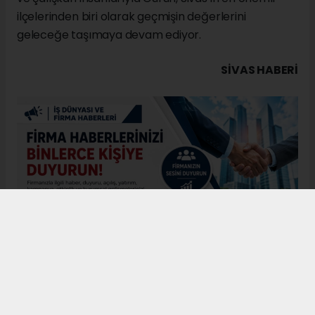
ilçelerinden biri olarak geçmişin değerlerini
geleceğe taşımaya devam ediyor.
SIVAS HABERİ