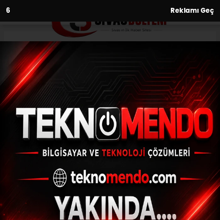
5
Reklamı Geç
Anasayfa
Gündem
Kahramanmaraş’ta İsmail
Haniye ve Gazzeli şehitler için
eller semaya kalktı
GÜNDEM
(İHA) - İhlas Haber Ajansı | 31.07.2024 - 20:01, Güncelleme: 31.07.2024
- 19:38
Kahramanmaraş’ta İsmail Haniye ve
Gazzeli şehitler için eller semaya kalktı
ABONE OL