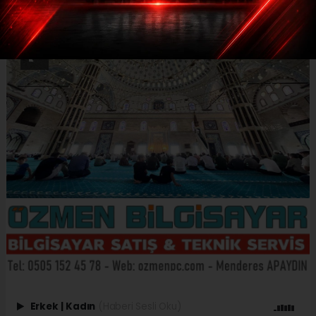
Erkek
|
Kadın
(Haberi Sesli Oku)