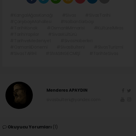
#KangalAğasıKonağı
#Sivas
#SivasTarihi
#ÇarşıbaşıMahallesi
#Nalbantlarbaşı
#TarihiKonak
#OsmanlıMimarisi
#KültürelMiras
#TarihiYapılar
#SivasKültürü
#TarihveMedeniyet
#SivasHaberleri
#OsmanlıDönemi
#SivasBulteni
#SivasTurizmi
#SivasTARİHİ
#SİVASINGECMİŞİ
#TarihteSivas
Menderes APAYDIN
sivasbulteni@yandex.com
Okuyucu Yorumları
(1)