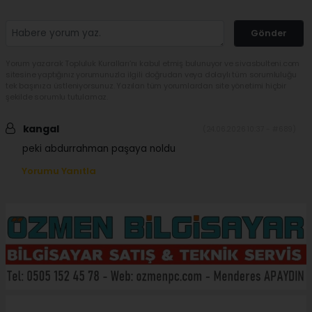
Gönder
Yorum yazarak Topluluk Kuralları’nı kabul etmiş bulunuyor ve sivasbulteni.com
sitesine yaptığınız yorumunuzla ilgili doğrudan veya dolaylı tüm sorumluluğu
tek başınıza üstleniyorsunuz. Yazılan tüm yorumlardan site yönetimi hiçbir
şekilde sorumlu tutulamaz.
kangal
(24.06.2026 10:37 - #689)
peki abdurrahman paşaya noldu
Yorumu Yanıtla