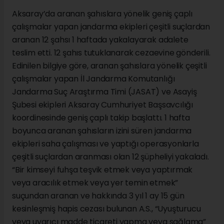
Aksaray’da aranan şahıslara yönelik geniş çaplı
çalışmalar yapan jandarma ekipleri çeşitli suçlardan
aranan 12 şahsı 1 haftada yakalayarak adalete
teslim etti. 12 şahıs tutuklanarak cezaevine gönderili.
Edinilen bilgiye göre, aranan şahıslara yönelik çeşitli
çalışmalar yapan İl Jandarma Komutanlığı
Jandarma Suç Araştırma Timi (JASAT) ve Asayiş
Şubesi ekipleri Aksaray Cumhuriyet Başsavcılığı
koordinesinde geniş çaplı takip başlattı. 1 hafta
boyunca aranan şahısların izini süren jandarma
ekipleri saha çalışması ve yaptığı operasyonlarla
çeşitli suçlardan aranması olan 12 şüpheliyi yakaladı.
“Bir kimseyi fuhşa teşvik etmek veya yaptırmak
veya aracılık etmek veya yer temin etmek”
suçundan aranan ve hakkında 3 yıl 1 ay 15 gün
kesinleşmiş hapis cezası bulunan A.S., “Uyuşturucu
veya uyarıcı madde ticareti yapma veya sağlama”