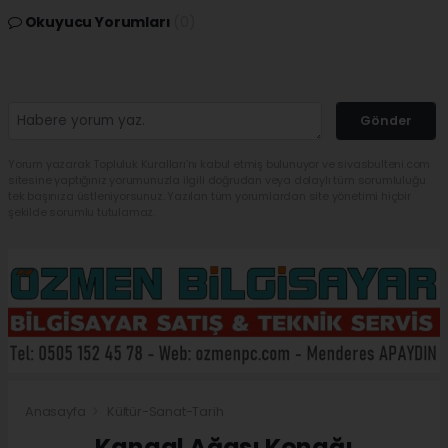
Okuyucu Yorumları
(0)
Gönder
Yorum yazarak Topluluk Kuralları’nı kabul etmiş bulunuyor ve sivasbulteni.com
sitesine yaptığınız yorumunuzla ilgili doğrudan veya dolaylı tüm sorumluluğu
tek başınıza üstleniyorsunuz. Yazılan tüm yorumlardan site yönetimi hiçbir
şekilde sorumlu tutulamaz.
Anasayfa
Kültür-Sanat-Tarih
Kangal Ağası Konağı