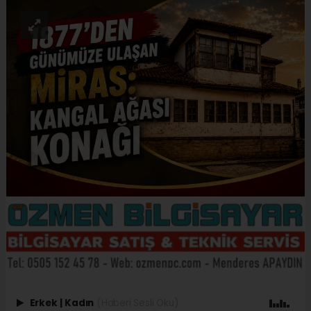
Erkek
|
Kadın
(Haberi Sesli Oku)