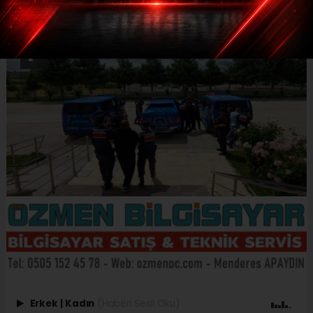
Erkek
|
Kadın
(Haberi Sesli Oku)