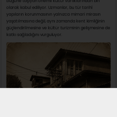
bugüne taşıyan önemli kültür varlıklarından biri
olarak kabul ediliyor. Uzmanlar, bu tür tarihî
yapıların korunmasının yalnızca mimari mirasın
yaşatılmasına değil, aynı zamanda kent kimliğinin
güçlendirilmesine ve kültür turizminin gelişmesine de
katkı sağladığını vurguluyor.