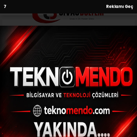
6
Reklamı Geç
Anasayfa
Asayiş
Jandarma 12 aranan şahsı
yakalayarak adalete teslim
etti
ASAYIŞ
(İHA) - İhlas Haber Ajansı | 31.07.2024 - 10:33, Güncelleme: 31.07.2024
- 10:08
Jandarma 12 aranan şahsı yakalayarak
adalete teslim etti
ABONE OL