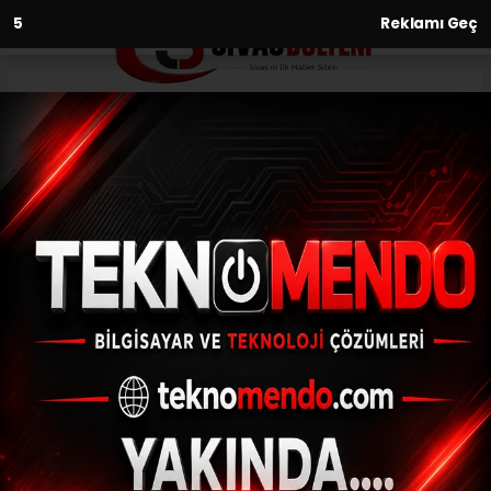
3
Reklamı Geç
Anasayfa
Asayiş
İstanbul’da iş yerlerini
kurşunlayan organize suç
örgütüne “Kuyu-14”
operasyonları: 15 şüpheli
yakalandı, 14’ü tutuklandı
ASAYIŞ
(İHA) - İhlas Haber Ajansı | 31.07.2024 - 08:30, Güncelleme: 31.07.2024
- 08:15
İstanbul’da iş yerlerini kurşunlayan
organize suç örgütüne “Kuyu-14”