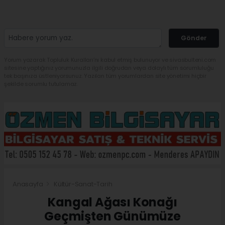
Gönder
Yorum yazarak Topluluk Kuralları’nı kabul etmiş bulunuyor ve sivasbulteni.com
sitesine yaptığınız yorumunuzla ilgili doğrudan veya dolaylı tüm sorumluluğu
tek başınıza üstleniyorsunuz. Yazılan tüm yorumlardan site yönetimi hiçbir
şekilde sorumlu tutulamaz.
Anasayfa
Kültür-Sanat-Tarih
Kangal Ağası Konağı
Geçmişten Günümüze