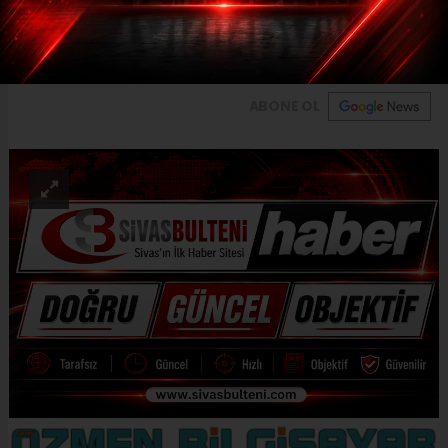
operasyonları: 15 şüpheli yakalandı, 14’ü
tutuklandı
ABONE OL