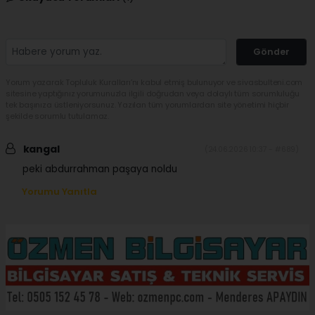
Gönder
Yorum yazarak Topluluk Kuralları’nı kabul etmiş bulunuyor ve sivasbulteni.com
sitesine yaptığınız yorumunuzla ilgili doğrudan veya dolaylı tüm sorumluluğu
tek başınıza üstleniyorsunuz. Yazılan tüm yorumlardan site yönetimi hiçbir
şekilde sorumlu tutulamaz.
kangal
(24.06.2026 10:37 - #689)
peki abdurrahman paşaya noldu
Yorumu Yanıtla