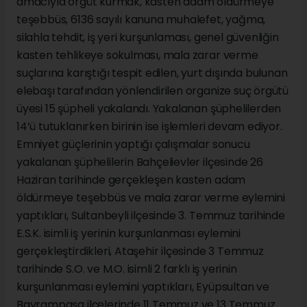
amacıyla örgüt kurmak, kasten adam öldürmeye
teşebbüs, 6136 sayılı kanuna muhalefet, yağma,
silahla tehdit, iş yeri kurşunlaması, genel güvenliğin
kasten tehlikeye sokulması, mala zarar verme
suçlarına karıştığı tespit edilen, yurt dışında bulunan
elebaşı tarafından yönlendirilen organize suç örgütü
üyesi 15 şüpheli yakalandı. Yakalanan şüphelilerden
14’ü tutuklanırken birinin ise işlemleri devam ediyor.
Emniyet güçlerinin yaptığı çalışmalar sonucu
yakalanan şüphelilerin Bahçelievler ilçesinde 26
Haziran tarihinde gerçekleşen kasten adam
öldürmeye teşebbüs ve mala zarar verme eylemini
yaptıkları, Sultanbeyli ilçesinde 3. Temmuz tarihinde
E.S.K. isimli iş yerinin kurşunlanması eylemini
gerçekleştirdikleri, Ataşehir ilçesinde 3 Temmuz
tarihinde S.O. ve M.O. isimli 2 farklı iş yerinin
kurşunlanması eylemini yaptıkları, Eyüpsultan ve
Bayrampaşa ilçelerinde 11 Temmuz ve 13 Temmuz