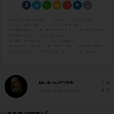
#KangalAğasıKonağı
#Sivas
#SivasTarihi
#ÇarşıbaşıMahallesi
#Nalbantlarbaşı
#TarihiKonak
#OsmanlıMimarisi
#KültürelMiras
#TarihiYapılar
#SivasKültürü
#TarihveMedeniyet
#SivasHaberleri
#OsmanlıDönemi
#SivasBulteni
#SivasTurizmi
#SivasTARİHİ
#SİVASINGECMİŞİ
#TarihteSivas
Menderes APAYDIN
sivasbulteni@yandex.com
Okuyucu Yorumları
(1)