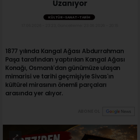
Uzanıyor
KÜLTÜR-SANAT-TARIH
17.06.2026 - 23:23, Güncelleme: 23.06.2026 - 20:15
1877 yılında Kangal Ağası Abdurrahman
Paşa tarafından yaptırılan Kangal Ağası
Konağı, Osmanlı'dan günümüze ulaşan
mimarisi ve tarihi geçmişiyle Sivas'ın
kültürel mirasının önemli parçaları
arasında yer alıyor.
ABONE OL