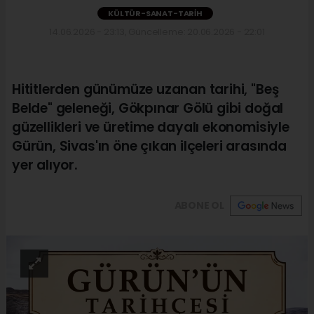
KÜLTÜR-SANAT-TARIH
14.06.2026 - 23:13, Güncelleme: 20.06.2026 - 22:01
Hititlerden günümüze uzanan tarihi, "Beş
Belde" geleneği, Gökpınar Gölü gibi doğal
güzellikleri ve üretime dayalı ekonomisiyle
Gürün, Sivas'ın öne çıkan ilçeleri arasında
yer alıyor.
ABONE OL