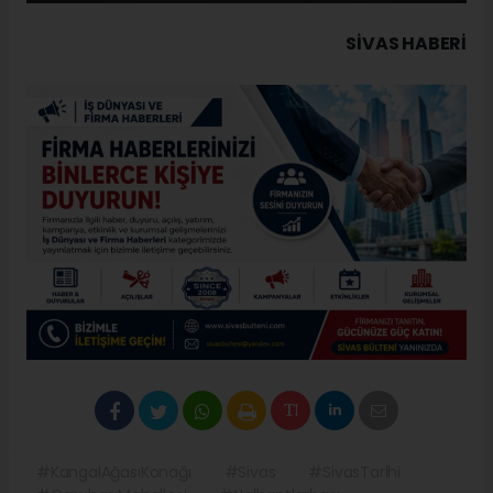
SIVAS HABERİ
#KangalAğasıKonağı
#Sivas
#SivasTarihi