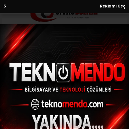
2
Reklamı Geç
Anasayfa
Asayiş
İstanbul’da iş yerlerini
kurşunlayan organize suç
örgütü üyesi 15 şüpheli
yakalandı
ASAYIŞ
(İHA) - İhlas Haber Ajansı | 31.07.2024 - 08:31, Güncelleme: 31.07.2024
- 08:02
İstanbul’da iş yerlerini kurşunlayan
organize suç örgütü üyesi 15 şüpheli
yakalandı