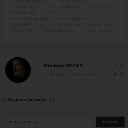
#ÇarşıbaşıMahallesi
#Nalbantlarbaşı
#TarihiKonak
#OsmanlıMimarisi
#KültürelMiras
#TarihiYapılar
#SivasKültürü
#TarihveMedeniyet
#SivasHaberleri
#OsmanlıDönemi
#SivasBulteni
#SivasTurizmi
#SivasTARİHİ
#SİVASINGECMİŞİ
#TarihteSivas
Menderes APAYDIN
sivasbulteni@yandex.com
Okuyucu Yorumları
(1)
Gönder