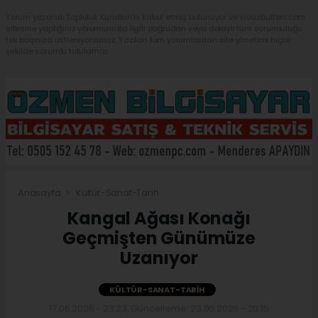
Yorum yazarak Topluluk Kuralları’nı kabul etmiş bulunuyor ve sivasbulteni.com
sitesine yaptığınız yorumunuzla ilgili doğrudan veya dolaylı tüm sorumluluğu
tek başınıza üstleniyorsunuz. Yazılan tüm yorumlardan site yönetimi hiçbir
şekilde sorumlu tutulamaz.
Anasayfa
Kültür-Sanat-Tarih
Kangal Ağası Konağı
Geçmişten Günümüze
Uzanıyor
KÜLTÜR-SANAT-TARIH
17.06.2026 - 23:23, Güncelleme: 23.06.2026 - 20:15