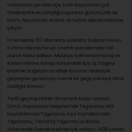
noktasında yer alan ilçe, tarih boyunca birçok
medeniyete ev sahipliği yaparken günümüzde de
tarım, hayvancılık, ticaret ve turizm alanlarında öne
çıkıyor.
İl merkezine 137 kilometre uzaklıkta bulunan Gürün,
Tohma Havzası'nın en önemli noktalarından biri
olarak kabul ediliyor. Malatya, Kahramanmaraş ve
Kayseri illerine komşu konumdaki ilçe, üç bölgeyi
birbirine bağlayan stratejik konumu nedeniyle
geçmişten günümüze önemli bir geçiş merkezi olma
özelliğini koruyor.
Tarihi geçmişi Hititler dönemine kadar uzanan
Gürün, Kapadokya belgelerinde Tegarama, Hitit
kaynaklarında Tagarama, Asur kaynaklarında
Tilgarimmu, Tevrat'ta Togarma ve Bizans
döneminde Gauraina isimleriyle anılıyor. 1408 yılında