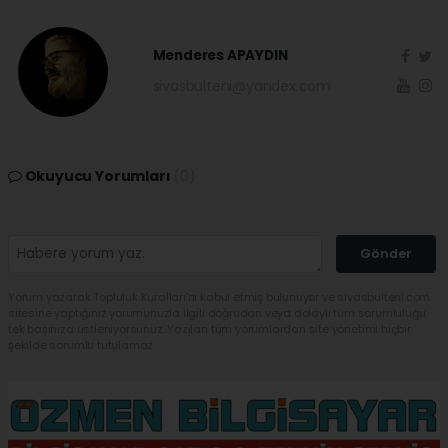
Menderes APAYDIN
sivasbulteni@yandex.com
Okuyucu Yorumları
(0)
Gönder
Yorum yazarak Topluluk Kuralları’nı kabul etmiş bulunuyor ve sivasbulteni.com
sitesine yaptığınız yorumunuzla ilgili doğrudan veya dolaylı tüm sorumluluğu
tek başınıza üstleniyorsunuz. Yazılan tüm yorumlardan site yönetimi hiçbir
şekilde sorumlu tutulamaz.