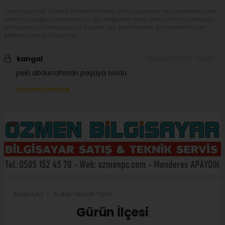
Yorum yazarak Topluluk Kuralları’nı kabul etmiş bulunuyor ve sivasbulteni.com
sitesine yaptığınız yorumunuzla ilgili doğrudan veya dolaylı tüm sorumluluğu
tek başınıza üstleniyorsunuz. Yazılan tüm yorumlardan site yönetimi hiçbir
şekilde sorumlu tutulamaz.
kangal
(24.06.2026 10:37 - #689)
peki abdurrahman paşaya noldu
Yorumu Yanıtla
Anasayfa
Kültür-Sanat-Tarih
Gürün İlçesi