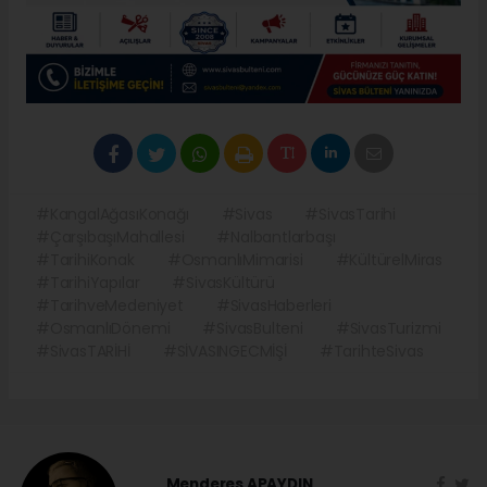
#KangalAğasıKonağı
#Sivas
#SivasTarihi
#ÇarşıbaşıMahallesi
#Nalbantlarbaşı
#TarihiKonak
#OsmanlıMimarisi
#KültürelMiras
#TarihiYapılar
#SivasKültürü
#TarihveMedeniyet
#SivasHaberleri
#OsmanlıDönemi
#SivasBulteni
#SivasTurizmi
#SivasTARİHİ
#SİVASINGECMİŞİ
#TarihteSivas
Menderes APAYDIN