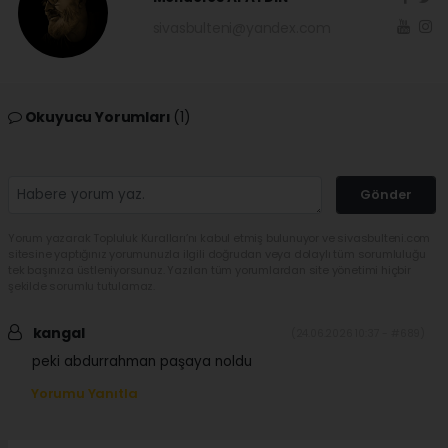
sivasbulteni@yandex.com
Okuyucu Yorumları
(1)
Gönder
Yorum yazarak Topluluk Kuralları’nı kabul etmiş bulunuyor ve sivasbulteni.com
sitesine yaptığınız yorumunuzla ilgili doğrudan veya dolaylı tüm sorumluluğu
tek başınıza üstleniyorsunuz. Yazılan tüm yorumlardan site yönetimi hiçbir
şekilde sorumlu tutulamaz.
kangal
(24.06.2026 10:37 - #689)
peki abdurrahman paşaya noldu
Yorumu Yanıtla