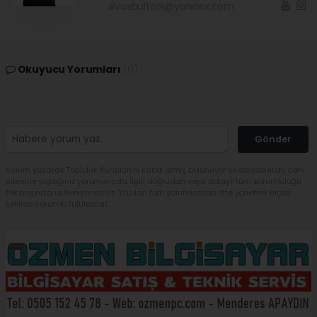
sivasbulteni@yandex.com
Okuyucu Yorumları
(0)
Gönder
Yorum yazarak Topluluk Kuralları’nı kabul etmiş bulunuyor ve sivasbulteni.com
sitesine yaptığınız yorumunuzla ilgili doğrudan veya dolaylı tüm sorumluluğu
tek başınıza üstleniyorsunuz. Yazılan tüm yorumlardan site yönetimi hiçbir
şekilde sorumlu tutulamaz.