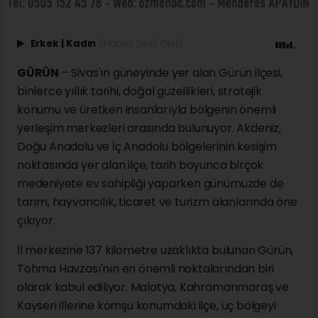
Erkek
|
Kadın
(Haberi Sesli Oku)
GÜRÜN
– Sivas'ın güneyinde yer alan Gürün ilçesi,
binlerce yıllık tarihi, doğal güzellikleri, stratejik
konumu ve üretken insanlarıyla bölgenin önemli
yerleşim merkezleri arasında bulunuyor. Akdeniz,
Doğu Anadolu ve İç Anadolu bölgelerinin kesişim
noktasında yer alan ilçe, tarih boyunca birçok
medeniyete ev sahipliği yaparken günümüzde de
tarım, hayvancılık, ticaret ve turizm alanlarında öne
çıkıyor.
İl merkezine 137 kilometre uzaklıkta bulunan Gürün,
Tohma Havzası'nın en önemli noktalarından biri
olarak kabul ediliyor. Malatya, Kahramanmaraş ve
Kayseri illerine komşu konumdaki ilçe, üç bölgeyi