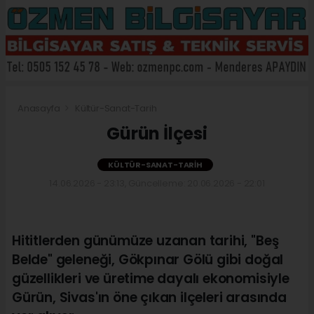
Anasayfa
Kültür-Sanat-Tarih
Gürün İlçesi
KÜLTÜR-SANAT-TARIH
14.06.2026 - 23:13, Güncelleme: 20.06.2026 - 22:01
Hititlerden günümüze uzanan tarihi, "Beş
Belde" geleneği, Gökpınar Gölü gibi doğal
güzellikleri ve üretime dayalı ekonomisiyle
Gürün, Sivas'ın öne çıkan ilçeleri arasında