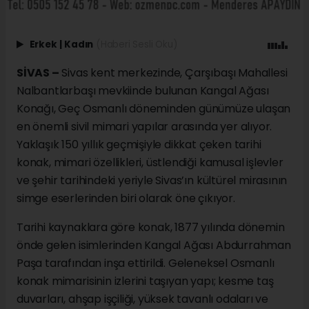
Erkek
|
Kadın
(Haberi Sesli Oku)
SİVAS –
Sivas kent merkezinde, Çarşıbaşı Mahallesi
Nalbantlarbaşı mevkiinde bulunan Kangal Ağası
Konağı, Geç Osmanlı döneminden günümüze ulaşan
en önemli sivil mimari yapılar arasında yer alıyor.
Yaklaşık 150 yıllık geçmişiyle dikkat çeken tarihi
konak, mimari özellikleri, üstlendiği kamusal işlevler
ve şehir tarihindeki yeriyle Sivas’ın kültürel mirasının
simge eserlerinden biri olarak öne çıkıyor.
Tarihi kaynaklara göre konak, 1877 yılında dönemin
önde gelen isimlerinden Kangal Ağası Abdurrahman
Paşa tarafından inşa ettirildi. Geleneksel Osmanlı
konak mimarisinin izlerini taşıyan yapı; kesme taş
duvarları, ahşap işçiliği, yüksek tavanlı odaları ve