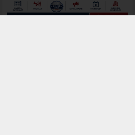
Menderes APAYDIN
sivasbulteni@yandex.com
Okuyucu Yorumları
(0)