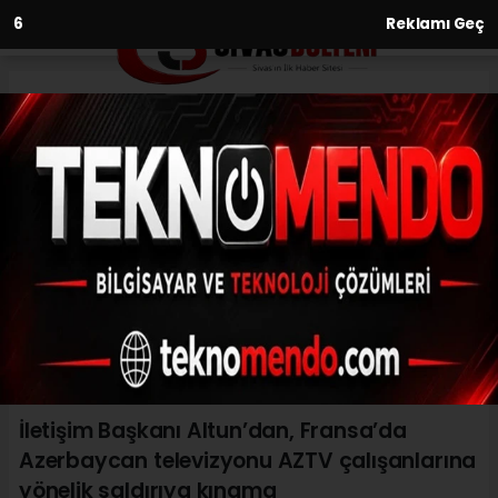
4
Reklamı Geç
Anasayfa
Siyaset
İletişim Başkanı Altun’dan,
Fransa’da Azerbaycan
televizyonu AZTV çalışanlarına
yönelik saldırıya kınama
SIYASET
(İHA) - İhlas Haber Ajansı | 29.06.2023 - 20:30, Güncelleme:
29.06.2023 - 20:20
İletişim Başkanı Altun’dan, Fransa’da
Azerbaycan televizyonu AZTV çalışanlarına
yönelik saldırıya kınama