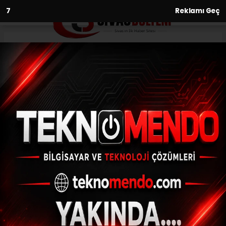
6
Reklamı Geç
Anasayfa
İki tır dolusu yardım kolisi yola
çıktı
23.03.2021 - 12:58, Güncelleme: 23.03.2021 - 12:58
Sivas'ta hayırseverlerin katkısıyla
hazırlanan 2 tır dolusu yardım kolisi ihtiyaç
sahiplerine ulaştırılmak üzere yola çıktı.
ABONE OL