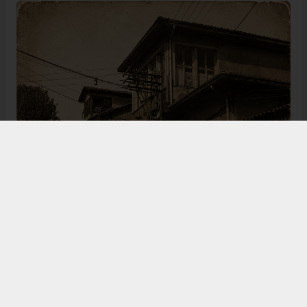
Bugün de tarih meraklılarının, araştırmacıların ve
ziyaretçilerin ilgisini çeken Kangal Ağası Konağı,