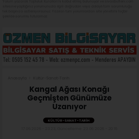
Yorum yazarak Topluluk Kuralları’nı kabul etmiş bulunuyor ve sivasbulteni.com
sitesine yaptığınız yorumunuzla ilgili doğrudan veya dolaylı tüm sorumluluğu
tek başınıza üstleniyorsunuz. Yazılan tüm yorumlardan site yönetimi hiçbir
şekilde sorumlu tutulamaz.
Anasayfa
Kültür-Sanat-Tarih
Kangal Ağası Konağı
Geçmişten Günümüze
Uzanıyor
KÜLTÜR-SANAT-TARIH
17.06.2026 - 23:23, Güncelleme: 23.06.2026 - 20:15