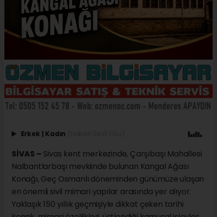
Erkek
|
Kadın
(Haberi Sesli Oku)
SİVAS –
Sivas kent merkezinde, Çarşıbaşı Mahallesi
Nalbantlarbaşı mevkiinde bulunan Kangal Ağası
Konağı, Geç Osmanlı döneminden günümüze ulaşan
en önemli sivil mimari yapılar arasında yer alıyor.
Yaklaşık 150 yıllık geçmişiyle dikkat çeken tarihi
konak, mimari özellikleri, üstlendiği kamusal işlevler