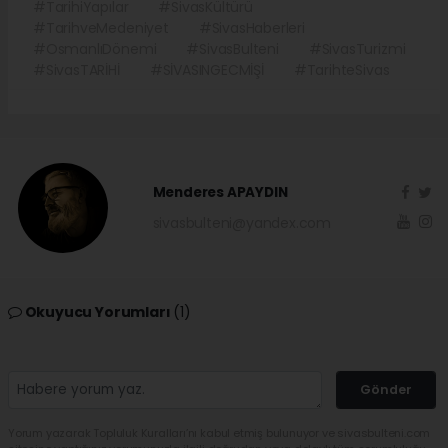
#TarihiYapılar
#SivasKültürü
#TarihveMedeniyet
#SivasHaberleri
#OsmanlıDönemi
#SivasBulteni
#SivasTurizmi
#SivasTARİHİ
#SİVASINGECMİŞİ
#TarihteSivas
Menderes APAYDIN
sivasbulteni@yandex.com
Okuyucu Yorumları
(1)
Gönder
Yorum yazarak Topluluk Kuralları’nı kabul etmiş bulunuyor ve sivasbulteni.com