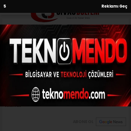
2
Reklamı Geç
Anasayfa
Gündem
Haniye için Kozan’da gıyabi
cenaze namazı kılındı
GÜNDEM
(İHA) - İhlas Haber Ajansı | 31.07.2024 - 18:00, Güncelleme: 31.07.2024
- 17:56
Haniye için Kozan’da gıyabi cenaze namazı
kılındı
ABONE OL