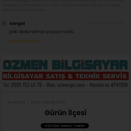
sitesine yaptığınız yorumunuzla ilgili doğrudan veya dolaylı tüm sorumluluğu
tek başınıza üstleniyorsunuz. Yazılan tüm yorumlardan site yönetimi hiçbir
şekilde sorumlu tutulamaz.
kangal
(24.06.2026 10:37 - #689)
peki abdurrahman paşaya noldu
Yorumu Yanıtla
Anasayfa
Kültür-Sanat-Tarih
Gürün İlçesi
KÜLTÜR-SANAT-TARIH