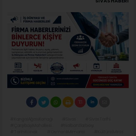
SIVAS HABERİ
#KangalAğasıKonağı
#Sivas
#SivasTarihi
#ÇarşıbaşıMahallesi
#Nalbantlarbaşı
#TarihiKonak
#OsmanlıMimarisi
#KültürelMiras