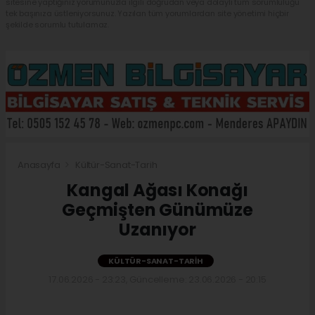
sitesine yaptığınız yorumunuzla ilgili doğrudan veya dolaylı tüm sorumluluğu
tek başınıza üstleniyorsunuz. Yazılan tüm yorumlardan site yönetimi hiçbir
şekilde sorumlu tutulamaz.
Anasayfa
Kültür-Sanat-Tarih
Kangal Ağası Konağı
Geçmişten Günümüze
Uzanıyor
KÜLTÜR-SANAT-TARIH
17.06.2026 - 23:23, Güncelleme: 23.06.2026 - 20:15