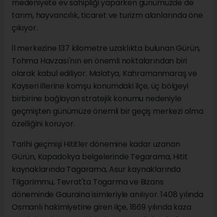
medeniyete ev sahipliği yaparken günümüzde de
tarım, hayvancılık, ticaret ve turizm alanlarında öne
çıkıyor.
İl merkezine 137 kilometre uzaklıkta bulunan Gürün,
Tohma Havzası'nın en önemli noktalarından biri
olarak kabul ediliyor. Malatya, Kahramanmaraş ve
Kayseri illerine komşu konumdaki ilçe, üç bölgeyi
birbirine bağlayan stratejik konumu nedeniyle
geçmişten günümüze önemli bir geçiş merkezi olma
özelliğini koruyor.
Tarihi geçmişi Hititler dönemine kadar uzanan
Gürün, Kapadokya belgelerinde Tegarama, Hitit
kaynaklarında Tagarama, Asur kaynaklarında
Tilgarimmu, Tevrat'ta Togarma ve Bizans
döneminde Gauraina isimleriyle anılıyor. 1408 yılında
Osmanlı hakimiyetine giren ilçe, 1869 yılında kaza