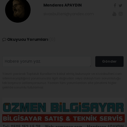
Menderes APAYDIN
sivasbulteni@yandex.com
Okuyucu Yorumları
(0)
Gönder
Yorum yazarak Topluluk Kuralları’nı kabul etmiş bulunuyor ve sivasbulteni.com
sitesine yaptığınız yorumunuzla ilgili doğrudan veya dolaylı tüm sorumluluğu
tek başınıza üstleniyorsunuz. Yazılan tüm yorumlardan site yönetimi hiçbir
şekilde sorumlu tutulamaz.