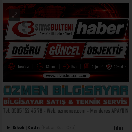
Erkek
|
Kadın
(Haberi Sesli Oku)