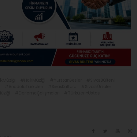
kMüziği
#HalkMüziği
#YurttanSesler
#SivasBülteni
ü
#AnadoluTürküleri
#SivasKültürü
#SivaslıÜnlüler
üziği
#DerlemeÇalışmaları
#TürkülerinUstası
ex.com