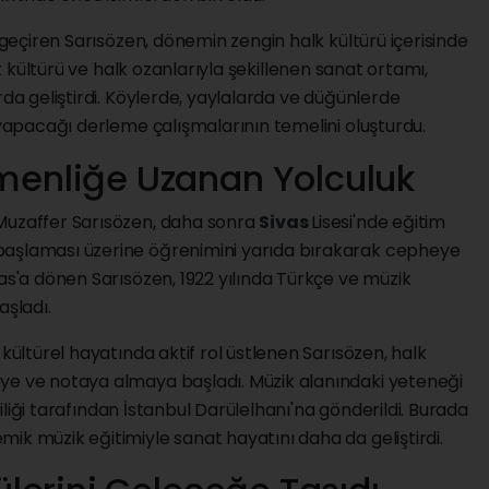
a geçiren Sarısözen, dönemin zengin halk kültürü içerisinde
k kültürü ve halk ozanlarıyla şekillenen sanat ortamı,
rda geliştirdi. Köylerde, yaylalarda ve düğünlerde
a yapacağı derleme çalışmalarının temelini oluşturdu.
enliğe Uzanan Yolculuk
 Muzaffer Sarısözen, daha sonra
Sivas
Lisesi'nde eğitim
başlaması üzerine öğrenimini yarıda bırakarak cepheye
vas'a dönen Sarısözen, 1922 yılında Türkçe ve müzik
şladı.
 kültürel hayatında aktif rol üstlenen Sarısözen, halk
ye ve notaya almaya başladı. Müzik alanındaki yeteneği
iliği tarafından İstanbul Darülelhanı'na gönderildi. Burada
ik müzik eğitimiyle sanat hayatını daha da geliştirdi.