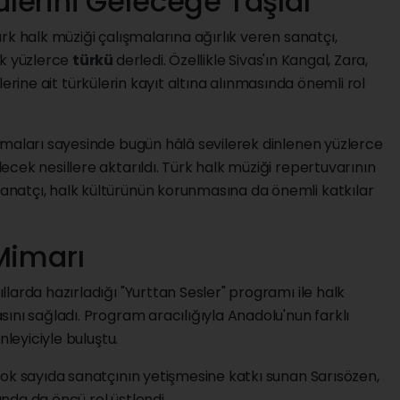
lerini Geleceğe Taşıdı
rk halk müziği çalışmalarına ağırlık veren sanatçı,
ak yüzlerce
türkü
derledi. Özellikle Sivas'ın Kangal, Zara,
lçelerine ait türkülerin kayıt altına alınmasında önemli rol
şmaları sayesinde bugün hâlâ sevilerek dinlenen yüzlerce
cek nesillere aktarıldı. Türk halk müziği repertuvarının
natçı, halk kültürünün korunmasına da önemli katkılar
 Mimarı
larda hazırladığı "Yurttan Sesler" programı ile halk
ını sağladı. Program aracılığıyla Anadolu'nun farklı
nleyiciyle buluştu.
çok sayıda sanatçının yetişmesine katkı sunan Sarısözen,
nda da öncü rol üstlendi.