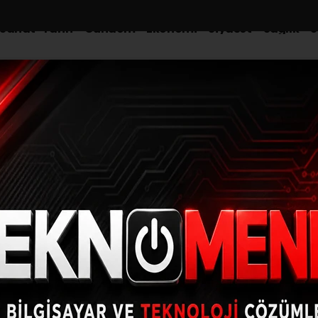
-Sanat-Tarih
Gündem
Ekonomi
Siyaset
Sağlık
S