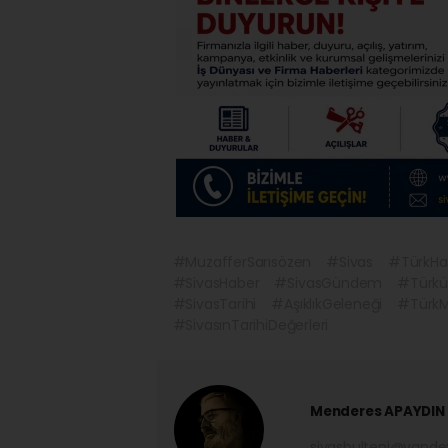
#MuzafferSarısözen
#Sivas
#TürkHal
#SivasHaber
#SivasGündem
#Türk
#SivasTarihi
#AşıklıkGeleneği
#TürkM
#SivasınTarihiDeğerleri
Menderes APAYDIN
sivasbulteni@yand