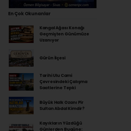
En Çok Okunanlar
Kangal Ağası Konağı
Geçmişten Günümüze
Uzanıyor
Gürün İlçesi
Tarihi Ulu Cami
Çevresindeki Çalışma
Saatlerine Tepki
Büyük Halk Ozanı Pir
Sultan Abdal Kimdir?
Kayıkların Yüzdüğü
Günlerden Bugüne: