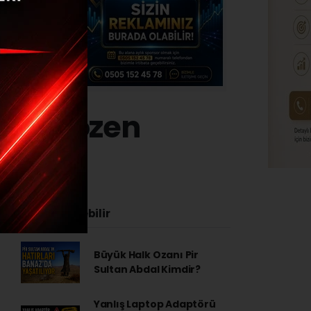
 Sarısözen
:55
İlginizi Çekebilir
Büyük Halk Ozanı Pir
Sultan Abdal Kimdir?
Yanlış Laptop Adaptörü