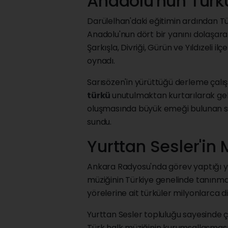
Anadolu'nun Türkü
Darülelhan'daki eğitimin ardından Tü
Anadolu'nun dört bir yanını dolaşar
Şarkışla, Divriği, Gürün ve Yıldızeli i
oynadı.
Sarısözen'in yürüttüğü derleme çalı
türkü
unutulmaktan kurtarılarak gele
oluşmasında büyük emeği bulunan sa
sundu.
Yurttan Sesler'in
Ankara Radyosu'nda görev yaptığı yıl
müziğinin Türkiye genelinde tanınmas
yörelerine ait türküler milyonlarca di
Yurttan Sesler topluluğu sayesinde 
Türk halk müziğinin kurumsallaşması