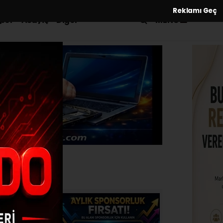
Reklamı Geç
MENÜ
por
Asayiş
Diğer