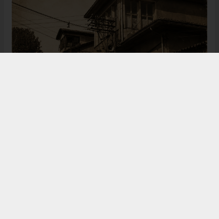
Bugün de tarih meraklılarının, araştırmacıların ve
ziyaretçilerin ilgisini çeken Kangal Ağası Konağı,
Osmanlı’dan Cumhuriyet’e uzanan çok katmanlı
geçmişiyle Sivas’ın köklü tarihine ışık tutmaya
devam ediyor. Şehrin kültürel belleğinde önemli bir