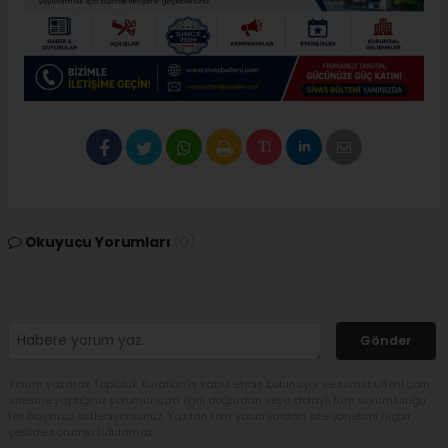
Okuyucu Yorumları
(0)
Gönder
Yorum yazarak Topluluk Kuralları’nı kabul etmiş bulunuyor ve sivasbulteni.com
sitesine yaptığınız yorumunuzla ilgili doğrudan veya dolaylı tüm sorumluluğu
tek başınıza üstleniyorsunuz. Yazılan tüm yorumlardan site yönetimi hiçbir
şekilde sorumlu tutulamaz.