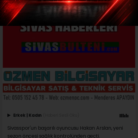
Erkek
|
Kadın
(Haberi Sesli Oku)
Sivasspor'un başarılı oyuncusu Hakan Arslan, yeni
sezon öncesi sağlık kontrolünden geçti.