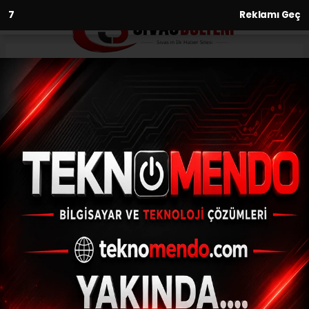
6
Reklamı Geç
Anasayfa
Hakan Arslan, sağlık
kontrolünden geçti
05.08.2020 - 17:53, Güncelleme: 05.08.2020 - 17:53
Sivasspor'un başarılı oyuncusu Hakan
Arslan, yeni sezon öncesi sağlık
kontrolünden geçti.
ABONE OL