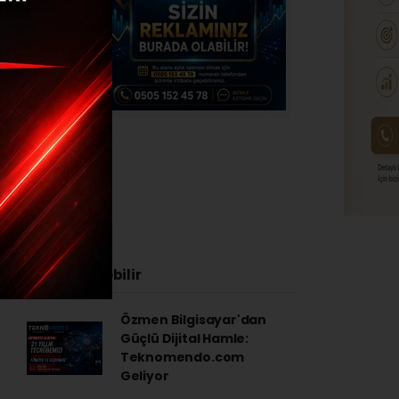
rttı
24 - 10:07
İlginizi Çekebilir
Özmen Bilgisayar'dan
Güçlü Dijital Hamle:
Teknomendo.com
Geliyor