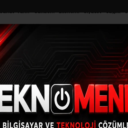
-Sanat-Tarih
Gündem
Ekonomi
Siyaset
Sağlık
S