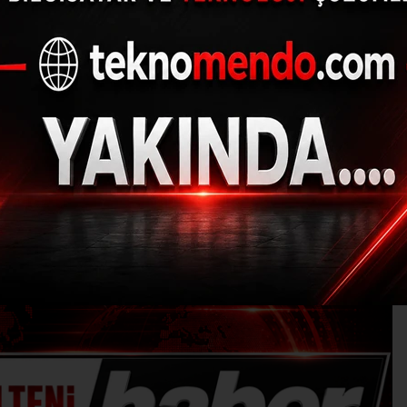
FE yıllık yüzde 57,72 a
(İHA) - İhlas Haber Ajansı | 30.09.2024 - 10:35, Güncelleme: 30.09.20
MI