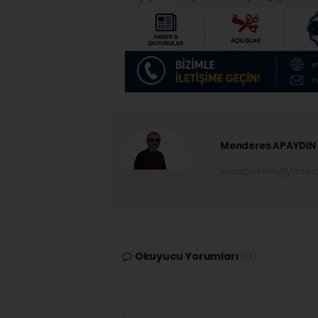
Menderes APAYDIN
sivasbulteni@yand
Okuyucu Yorumları
(0)