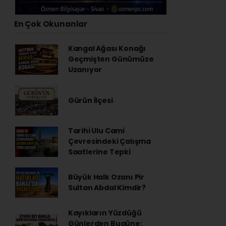
En Çok Okunanlar
Kangal Ağası Konağı
Geçmişten Günümüze
Uzanıyor
Gürün İlçesi
Tarihi Ulu Cami
Çevresindeki Çalışma
Saatlerine Tepki
Büyük Halk Ozanı Pir
Sultan Abdal Kimdir?
Kayıkların Yüzdüğü
Günlerden Bugüne: