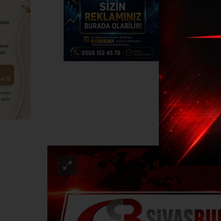
H-Ü
EKONO