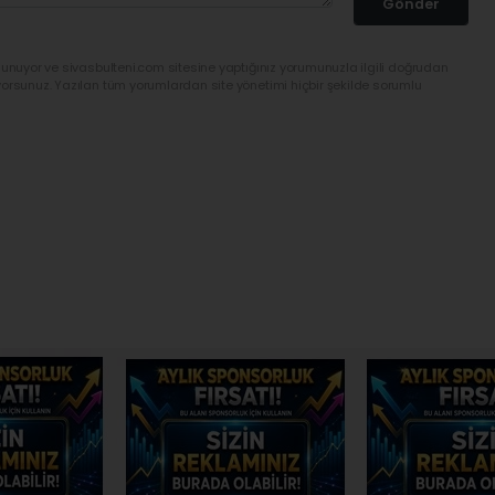
Gönder
lunuyor ve sivasbulteni.com sitesine yaptığınız yorumunuzla ilgili doğrudan
yorsunuz. Yazılan tüm yorumlardan site yönetimi hiçbir şekilde sorumlu