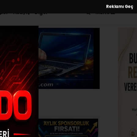
Reklamı Geç
MENÜ
por
Asayiş
Diğer