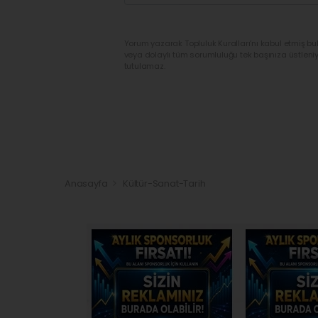
Yorum yazarak Topluluk Kuralları’nı kabul etmiş bu
veya dolaylı tüm sorumluluğu tek başınıza üstleni
tutulamaz.
Anasayfa
Kültür-Sanat-Tarih