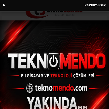
4
Reklamı Geç
Anasayfa
Yaşam
Gümüşhane’de çöpte yiyecek
arayan ayıyı köpekler bile
durduramadı
YAŞAM
(İHA) - İhlas Haber Ajansı | 31.07.2024 - 12:03, Güncelleme: 31.07.2024
- 11:45
Gümüşhane’de çöpte yiyecek arayan ayıyı
köpekler bile durduramadı
ABONE OL