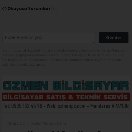
Okuyucu Yorumları
(0)
Gönder
Yorum yazarak Topluluk Kuralları’nı kabul etmiş bulunuyor ve sivasbulteni.com
sitesine yaptığınız yorumunuzla ilgili doğrudan veya dolaylı tüm sorumluluğu
tek başınıza üstleniyorsunuz. Yazılan tüm yorumlardan site yönetimi hiçbir
şekilde sorumlu tutulamaz.
Anasayfa
Kültür-Sanat-Tarih