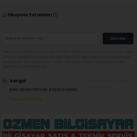
Okuyucu Yorumları
(1)
Gönder
Yorum yazarak Topluluk Kuralları’nı kabul etmiş bulunuyor ve sivasbulteni.com
sitesine yaptığınız yorumunuzla ilgili doğrudan veya dolaylı tüm sorumluluğu
tek başınıza üstleniyorsunuz. Yazılan tüm yorumlardan site yönetimi hiçbir
şekilde sorumlu tutulamaz.
kangal
(24.06.2026 10:37 - #689)
peki abdurrahman paşaya noldu
Yorumu Yanıtla