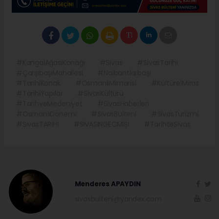
#KangalAğasıKonağı
#Sivas
#SivasTarihi
#ÇarşıbaşıMahallesi
#Nalbantlarbaşı
#TarihiKonak
#OsmanlıMimarisi
#KültürelMiras
#TarihiYapılar
#SivasKültürü
#TarihveMedeniyet
#SivasHaberleri
#OsmanlıDönemi
#SivasBulteni
#SivasTurizmi
#SivasTARİHİ
#SİVASINGECMİŞİ
#TarihteSivas
Menderes APAYDIN
sivasbulteni@yandex.com