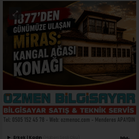
Erkek
|
Kadın
(Haberi Sesli Oku)