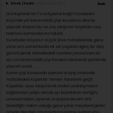
Erkek
|
Kadın
(Haberi Sesli Oku)
Gümüşhane’nin Torul ilçesine bağlı Yücebelen
köyünde yol kenarındaki çöp kovalarını devirip
yiyecek arayan ayı ve onu sıkıştıran köpekler cep
telefonu kameralarına takıldı.
Yücebelen köyünün Küçük Silve mahallesinde gece
yarısı son zamanlarda sık sık yaşanan ilginç bir olay
görüntülendi. Mahalledeki caminin yanına inen bir
ayı, yol kenarındaki çöp kovasını devirerek içerisinde
yiyecek aradı.
Ayının çöp kovasında yiyecek arayışı sırasında
mahalledeki köpekler hemen harekete geçti.
Köpekler, ayıyı sıkıştırarak ondan uzaklaşmasını
sağlamaya çalıştı ancak ayı köpeklerin varlığını
umursamadan yiyecek arayışına devam etti.
Sessizliğin hakim olduğu gece yarısı meydana gelen
olayda devrilen çöp kovasının sesine uyanan köy