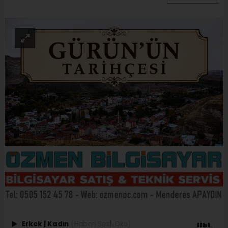
Erkek
|
Kadın
(Haberi Sesli Oku)