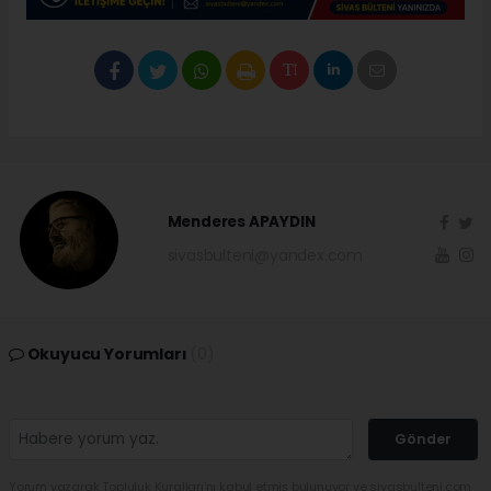
Menderes APAYDIN
sivasbulteni@yandex.com
Okuyucu Yorumları
(0)
Gönder
Yorum yazarak Topluluk Kuralları’nı kabul etmiş bulunuyor ve sivasbulteni.com