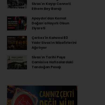
Sivas'ın Kayıp Cenneti
Ethem Bey Barajı
Apaydın'dan Kemal
Doğan'a Hayırlı Olsun
Ziyareti
Çerkez'in Kahvesi 83
Yıldır Sivas'ın Misafirlerini
Ağırlıyor
Sivas'ın Tarihi Paşa
Camisi ve Hafızalardaki
Tandoğan Pasajı