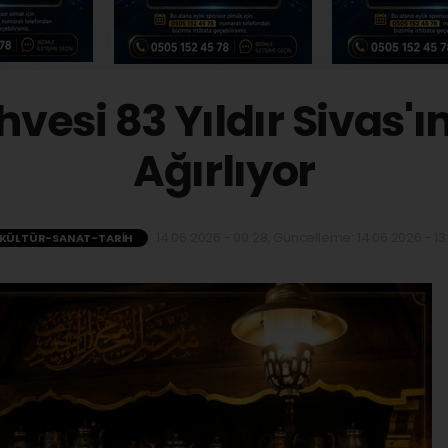
vesi 83 Yıldır Sivas'ın
Ağırlıyor
14.06.2026 - 00:28, Güncelleme: 14.06.2026 - 13
KÜLTÜR-SANAT-TARIH