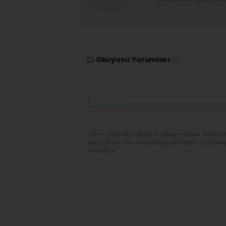
Okuyucu Yorumları
(0)
Yorum yazarak Topluluk Kuralları’nı kabul etmiş bu
veya dolaylı tüm sorumluluğu tek başınıza üstleni
tutulamaz.