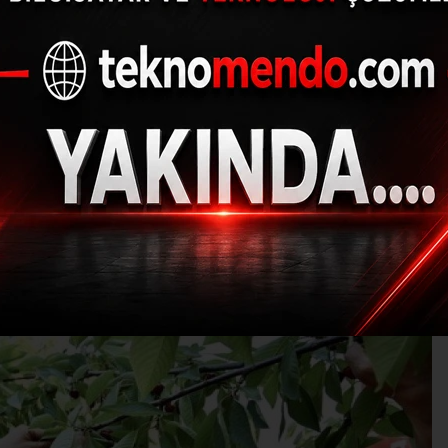
rı’nda ilk kiraz hasadı
(İHA) - İhlas Haber Ajansı | 29.06.2023 - 12:04, Güncelleme: 29.06.20
MI