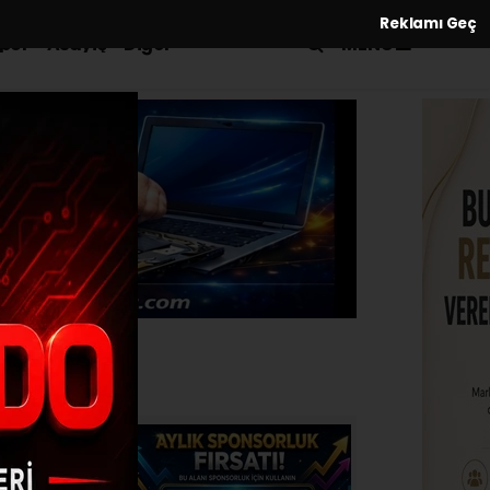
Reklamı Geç
MENÜ
por
Asayiş
Diğer