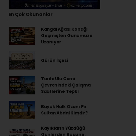
En Çok Okunanlar
Kangal Ağası Konağı
Geçmişten Günümüze
Uzanıyor
Gürün İlçesi
Tarihi Ulu Cami
Çevresindeki Çalışma
Saatlerine Tepki
Büyük Halk Ozanı Pir
Sultan Abdal Kimdir?
Kayıkların Yüzdüğü
Günlerden Bugüne: