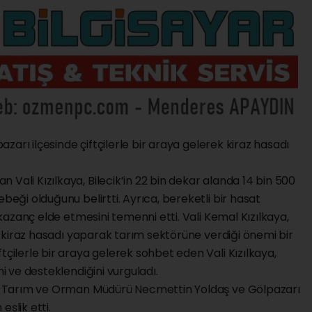
pazarı ilçesinde çiftçilerle bir araya gelerek kiraz hasadı
Vali Kızılkaya, Bilecik’in 22 bin dekar alanda 14 bin 500
ebeği olduğunu belirtti. Ayrıca, bereketli bir hasat
l kazanç elde etmesini temenni etti. Vali Kemal Kızılkaya,
kte kiraz hasadı yaparak tarım sektörüne verdiği önemi bir
tçilerle bir araya gelerek sohbet eden Vali Kızılkaya,
ni ve desteklendiğini vurguladı.
 İl Tarım ve Orman Müdürü Necmettin Yoldaş ve Gölpazarı
lik etti.