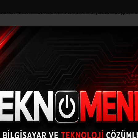
-Sanat-Tarih
Gündem
Ekonomi
Siyaset
Sağlık
S