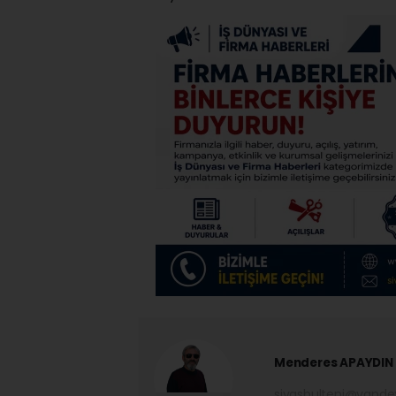
Menderes APAYDIN
sivasbulteni@yand