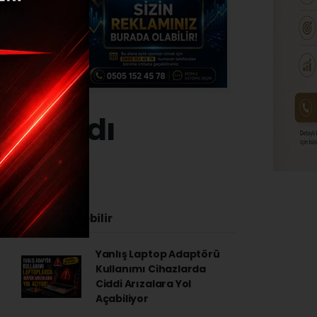
 yapıldı
23 - 11:35
İlginizi Çekebilir
Yanlış Laptop Adaptörü
Kullanımı Cihazlarda
Ciddi Arızalara Yol
Açabiliyor