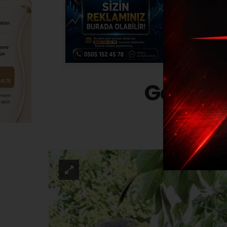
Gölpaza
EKONO