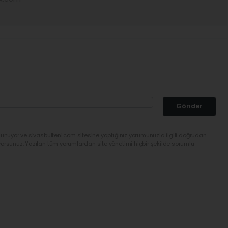
Gönder
lunuyor ve sivasbulteni.com sitesine yaptığınız yorumunuzla ilgili doğrudan
yorsunuz. Yazılan tüm yorumlardan site yönetimi hiçbir şekilde sorumlu