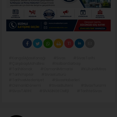
#KangalAğasıKonağı
#Sivas
#SivasTarihi
#ÇarşıbaşıMahallesi
#Nalbantlarbaşı
#TarihiKonak
#OsmanlıMimarisi
#KültürelMiras
#TarihiYapılar
#SivasKültürü
#TarihveMedeniyet
#SivasHaberleri
#OsmanlıDönemi
#SivasBulteni
#SivasTurizmi
#SivasTARİHİ
#SİVASINGECMİŞİ
#TarihteSivas