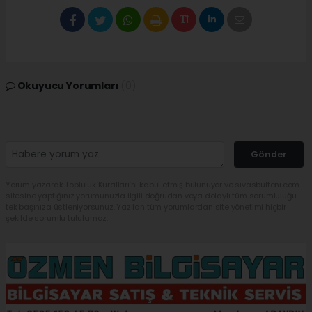
Okuyucu Yorumları
(0)
Gönder
Yorum yazarak Topluluk Kuralları’nı kabul etmiş bulunuyor ve sivasbulteni.com
sitesine yaptığınız yorumunuzla ilgili doğrudan veya dolaylı tüm sorumluluğu
tek başınıza üstleniyorsunuz. Yazılan tüm yorumlardan site yönetimi hiçbir
şekilde sorumlu tutulamaz.