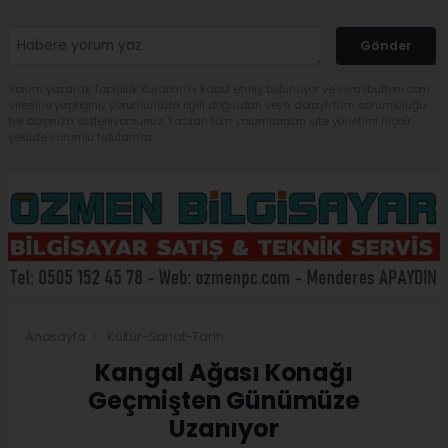
Gönder
Yorum yazarak Topluluk Kuralları’nı kabul etmiş bulunuyor ve sivasbulteni.com
sitesine yaptığınız yorumunuzla ilgili doğrudan veya dolaylı tüm sorumluluğu
tek başınıza üstleniyorsunuz. Yazılan tüm yorumlardan site yönetimi hiçbir
şekilde sorumlu tutulamaz.
Anasayfa
Kültür-Sanat-Tarih
Kangal Ağası Konağı
Geçmişten Günümüze
Uzanıyor