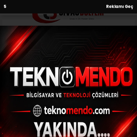
2
Reklamı Geç
Anasayfa
Gemerekli pancar üreticileri
halinden memnun
18.03.2021 - 14:33, Güncelleme: 18.03.2021 - 14:33
Gemerekli pancar üreticileri erken ödenen
pancar bedelleri, ekim öncesi motorin
desteğinden dolayı Kayseri Şeker Gemerek
Pancar Bölge Müdürlüğünü ziyaret...
ABONE OL