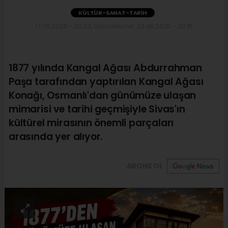
KÜLTÜR-SANAT-TARIH
17.06.2026 - 23:23, Güncelleme: 23.06.2026 - 20:15
1877 yılında Kangal Ağası Abdurrahman
Paşa tarafından yaptırılan Kangal Ağası
Konağı, Osmanlı'dan günümüze ulaşan
mimarisi ve tarihi geçmişiyle Sivas'ın
kültürel mirasının önemli parçaları
arasında yer alıyor.
ABONE OL