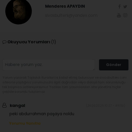
Menderes APAYDIN
sivasbulteni@yandex.com
Okuyucu Yorumları
(1)
Gönder
Yorum yazarak Topluluk Kuralları’nı kabul etmiş bulunuyor ve sivasbulteni.com
sitesine yaptığınız yorumunuzla ilgili doğrudan veya dolaylı tüm sorumluluğu
tek başınıza üstleniyorsunuz. Yazılan tüm yorumlardan site yönetimi hiçbir
şekilde sorumlu tutulamaz.
kangal
(24.06.2026 10:37 - #689)
peki abdurrahman paşaya noldu
Yorumu Yanıtla