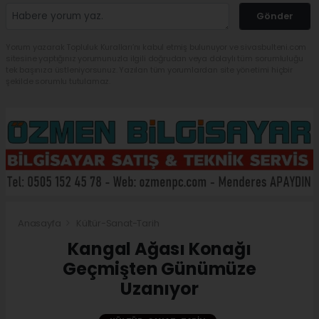
Gönder
Yorum yazarak Topluluk Kuralları’nı kabul etmiş bulunuyor ve sivasbulteni.com
sitesine yaptığınız yorumunuzla ilgili doğrudan veya dolaylı tüm sorumluluğu
tek başınıza üstleniyorsunuz. Yazılan tüm yorumlardan site yönetimi hiçbir
şekilde sorumlu tutulamaz.
Anasayfa
Kültür-Sanat-Tarih
Kangal Ağası Konağı
Geçmişten Günümüze
Uzanıyor