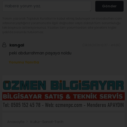
Gönder
Yorum yazarak Topluluk Kuralları’nı kabul etmiş bulunuyor ve sivasbulteni.com
sitesine yaptığınız yorumunuzla ilgili doğrudan veya dolaylı tüm sorumluluğu
tek başınıza üstleniyorsunuz. Yazılan tüm yorumlardan site yönetimi hiçbir
şekilde sorumlu tutulamaz.
kangal
(24.06.2026 10:37 - #689)
peki abdurrahman paşaya noldu
Yorumu Yanıtla
Anasayfa
Kültür-Sanat-Tarih