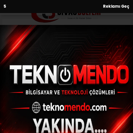
3
Reklamı Geç
Anasayfa
Kültür-Sanat-Tarih
Geleneksel 16’ıncı Sertavul
Yörük ve Zafer Şenliği coşkuyla
kutlandı
KÜLTÜR-SANAT-TARIH
(İHA) - İhlas Haber Ajansı | 31.08.2024 - 12:03, Güncelleme: 31.08.2024
- 11:32
Geleneksel 16’ıncı Sertavul Yörük ve Zafer
Şenliği coşkuyla kutlandı
ABONE OL