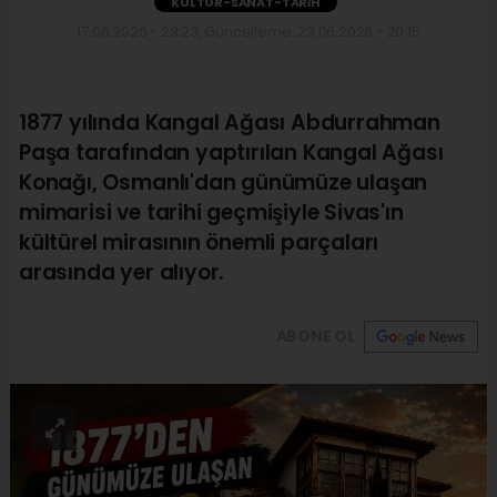
KÜLTÜR-SANAT-TARIH
17.06.2026 - 23:23, Güncelleme: 23.06.2026 - 20:15
1877 yılında Kangal Ağası Abdurrahman
Paşa tarafından yaptırılan Kangal Ağası
Konağı, Osmanlı'dan günümüze ulaşan
mimarisi ve tarihi geçmişiyle Sivas'ın
kültürel mirasının önemli parçaları
arasında yer alıyor.
ABONE OL