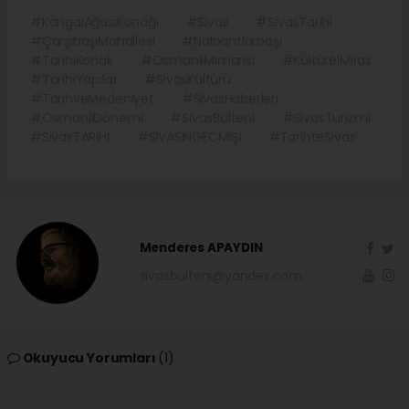
#KangalAğasıKonağı
#Sivas
#SivasTarihi
#ÇarşıbaşıMahallesi
#Nalbantlarbaşı
#TarihiKonak
#OsmanlıMimarisi
#KültürelMiras
#TarihiYapılar
#SivasKültürü
#TarihveMedeniyet
#SivasHaberleri
#OsmanlıDönemi
#SivasBulteni
#SivasTurizmi
#SivasTARİHİ
#SİVASINGECMİŞİ
#TarihteSivas
Menderes APAYDIN
sivasbulteni@yandex.com
Okuyucu Yorumları
(1)