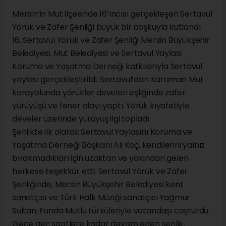
Mersin’in Mut ilçesinde 16’ıncısı gerçekleşen Sertavul
Yörük ve Zafer Şenliği büyük bir coşkuyla kutlandı.
16. Sertavul Yörük ve Zafer Şenliği Mersin Büyükşehir
Belediyesi, Mut Belediyesi ve Sertavul Yaylası
Koruma ve Yaşatma Derneği katkılarıyla Sertavul
yaylası gerçekleştirildi. Sertavul’dan Karaman Mut
karayolunda yörükler develeri eşliğinde zafer
yürüyüşü ve fener alayı yaptı. Yörük kıyafetiyle
develer üzerinde yürüyüş ilgi topladı.
Şenlikte ilk olarak Sertavul Yaylasını Koruma ve
Yaşatma Derneği Başkanı Ali Koç, kendilerini yalnız
bırakmadıkları için uzaktan ve yakından gelen
herkese teşekkür etti. Sertavul Yörük ve Zafer
Şenliğinde, Mersin Büyükşehir Belediyesi kent
sanatçısı ve Türk Halk Müziği sanatçısı Yağmur
Sultan, Funda Mutlu türküleriyle vatandaşı coşturdu.
Gece geç saatlere kadar devam eden şenlik,