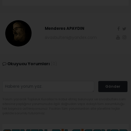
Menderes APAYDIN
sivasbulteni@yandex.com
Okuyucu Yorumları
(0)
Gönder
Yorum yazarak Topluluk Kuralları’nı kabul etmiş bulunuyor ve sivasbulteni.com
sitesine yaptığınız yorumunuzla ilgili doğrudan veya dolaylı tüm sorumluluğu
tek başınıza üstleniyorsunuz. Yazılan tüm yorumlardan site yönetimi hiçbir
şekilde sorumlu tutulamaz.