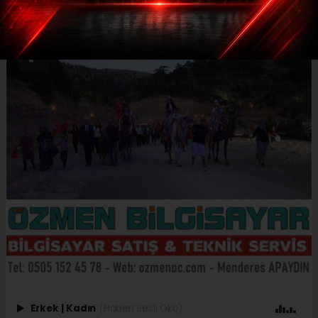
Erkek
|
Kadın
(Haberi Sesli Oku)