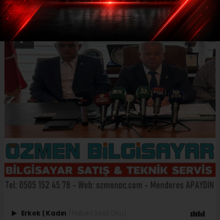
Erkek
|
Kadın
(Haberi Sesli Oku)