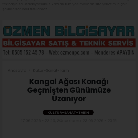
tek başınıza üstleniyorsunuz. Yazılan tüm yorumlardan site yönetimi hiçbir
şekilde sorumlu tutulamaz.
Anasayfa
Kültür-Sanat-Tarih
Kangal Ağası Konağı
Geçmişten Günümüze
Uzanıyor
KÜLTÜR-SANAT-TARIH
17.06.2026 - 23:23, Güncelleme: 23.06.2026 - 20:15