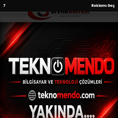
6
Reklamı Geç
Anasayfa
Spor
Galip Sakder: “Sorumsuz
davranışlar, kulübümüze zarar
vermektedir”
SPOR
(İHA) - İhlas Haber Ajansı | 29.06.2023 - 11:00, Güncelleme: 29.06.2023
- 10:51
Galip Sakder: “Sorumsuz davranışlar,
kulübümüze zarar vermektedir”
ABONE OL