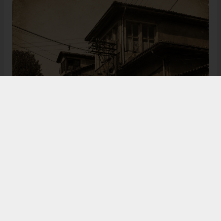
Bugün de tarih meraklılarının, araştırmacıların ve
ziyaretçilerin ilgisini çeken Kangal Ağası Konağı,
Osmanlı’dan Cumhuriyet’e uzanan çok katmanlı