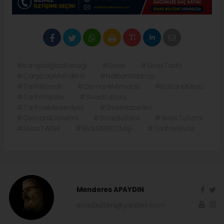
#KangalAğasıKonağı
#Sivas
#SivasTarihi
#ÇarşıbaşıMahallesi
#Nalbantlarbaşı
#TarihiKonak
#OsmanlıMimarisi
#KültürelMiras
#TarihiYapılar
#SivasKültürü
#TarihveMedeniyet
#SivasHaberleri
#OsmanlıDönemi
#SivasBulteni
#SivasTurizmi
#SivasTARİHİ
#SİVASINGECMİŞİ
#TarihteSivas
Menderes APAYDIN
sivasbulteni@yandex.com