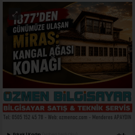
Erkek
|
Kadın
(Haberi Sesli Oku)