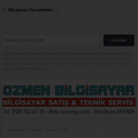
Okuyucu Yorumları
(0)
Gönder
Yorum yazarak Topluluk Kuralları’nı kabul etmiş bulunuyor ve sivasbulteni.com
sitesine yaptığınız yorumunuzla ilgili doğrudan veya dolaylı tüm sorumluluğu
tek başınıza üstleniyorsunuz. Yazılan tüm yorumlardan site yönetimi hiçbir
şekilde sorumlu tutulamaz.
Anasayfa
Kültür-Sanat-Tarih