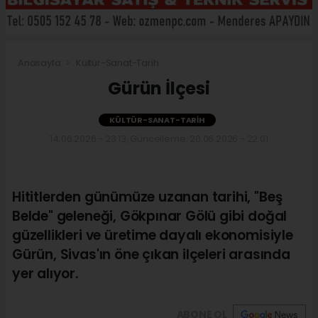
Anasayfa
Kültür-Sanat-Tarih
Gürün İlçesi
KÜLTÜR-SANAT-TARIH
14.06.2026 - 23:13, Güncelleme: 20.06.2026 - 22:01
Hititlerden günümüze uzanan tarihi, "Beş
Belde" geleneği, Gökpınar Gölü gibi doğal
güzellikleri ve üretime dayalı ekonomisiyle
Gürün, Sivas'ın öne çıkan ilçeleri arasında
yer alıyor.
ABONE OL