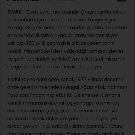
SİVAS –
Sivas kent merkezinde, Çarşıbaşı Mahallesi
Nalbantlarbaşı mevkiinde bulunan Kangal Ağası
Konağı, Geç Osmanlı döneminden günümüze ulaşan
en önemli sivil mimari yapılar arasında yer alıyor.
Yaklaşık 150 yıllık geçmişiyle dikkat çeken tarihi
konak, mimari özellikleri, üstlendiği kamusal işlevler
ve şehir tarihindeki yeriyle Sivas’ın kültürel mirasının
simge eserlerinden biri olarak öne çıkıyor.
Tarihi kaynaklara göre konak, 1877 yılında dönemin
önde gelen isimlerinden Kangal Ağası Abdurrahman
Paşa tarafından inşa ettirildi. Geleneksel Osmanlı
konak mimarisinin izlerini taşıyan yapı; kesme taş
duvarları, ahşap işçiliği, yüksek tavanlı odaları ve
dönemin estetik anlayışını yansıtan detaylarıyla
dikkat çekiyor. İnşa edildiği yılların yaşam kültürünü
günümüze taşıyan konak, özgün mimari karakterini