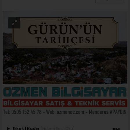
Erkek
|
Kadın
(Haberi Sesli Oku)