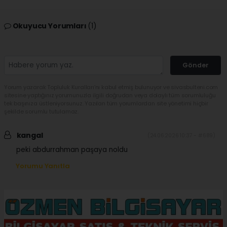
Okuyucu Yorumları
(1)
Gönder
Yorum yazarak Topluluk Kuralları’nı kabul etmiş bulunuyor ve sivasbulteni.com
sitesine yaptığınız yorumunuzla ilgili doğrudan veya dolaylı tüm sorumluluğu
tek başınıza üstleniyorsunuz. Yazılan tüm yorumlardan site yönetimi hiçbir
şekilde sorumlu tutulamaz.
kangal
(24.06.2026 10:37 - #689)
peki abdurrahman paşaya noldu
Yorumu Yanıtla