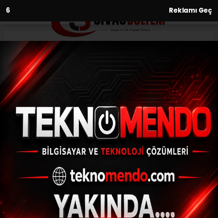
4
Reklamı Geç
Anasayfa
Ekonomi
Eskişehir’in ihracatı azaldı,
ithalatı arttı
EKONOMI
(İHA) - İhlas Haber Ajansı | 31.07.2024 - 11:01, Güncelleme: 31.07.2024 -
10:54
Eskişehir’in ihracatı azaldı, ithalatı arttı
ABONE OL