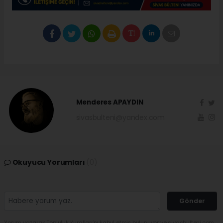
Menderes APAYDIN
sivasbulteni@yandex.com
Okuyucu Yorumları
(0)
Gönder
Yorum yazarak Topluluk Kuralları’nı kabul etmiş bulunuyor ve sivasbulteni.com