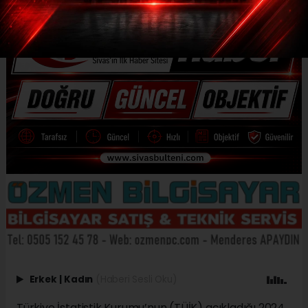
Erkek
|
Kadın
(Haberi Sesli Oku)
Türkiye İstatistik Kurumu’nun (TÜİK) açıkladığı 2024