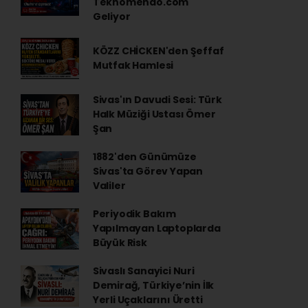
Teknomendo.com
Geliyor
KÖZZ CHİCKEN'den Şeffaf
Mutfak Hamlesi
Sivas'ın Davudi Sesi: Türk
Halk Müziği Ustası Ömer
Şan
1882'den Günümüze
Sivas'ta Görev Yapan
Valiler
Periyodik Bakım
Yapılmayan Laptoplarda
Büyük Risk
Sivaslı Sanayici Nuri
Demirağ, Türkiye’nin İlk
Yerli Uçaklarını Üretti