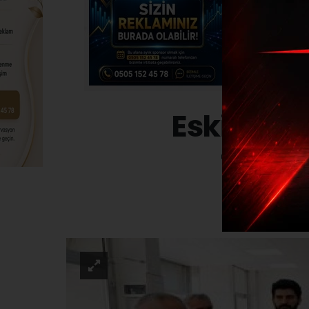
Eskişehir
tedbir
ASAY