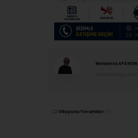
Menderes APAYDIN
sivasbulteni@yand
Okuyucu Yorumları
(0)