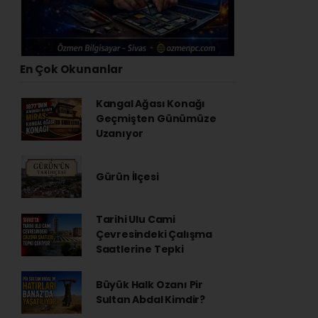
En Çok Okunanlar
Kangal Ağası Konağı
Geçmişten Günümüze
Uzanıyor
Gürün İlçesi
Tarihi Ulu Cami
Çevresindeki Çalışma
Saatlerine Tepki
Büyük Halk Ozanı Pir
Sultan Abdal Kimdir?