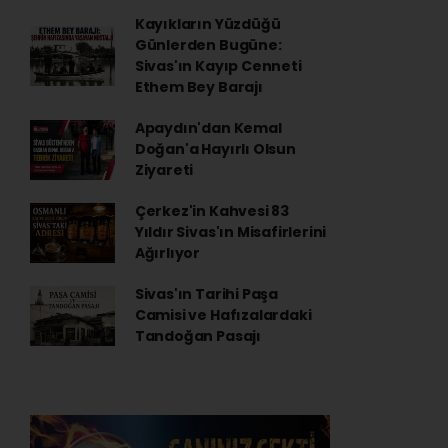
Kayıkların Yüzdüğü
Günlerden Bugüne:
Sivas'ın Kayıp Cenneti
Ethem Bey Barajı
Apaydın'dan Kemal
Doğan'a Hayırlı Olsun
Ziyareti
Çerkez'in Kahvesi 83
Yıldır Sivas'ın Misafirlerini
Ağırlıyor
Sivas'ın Tarihi Paşa
Camisi ve Hafızalardaki
Tandoğan Pasajı