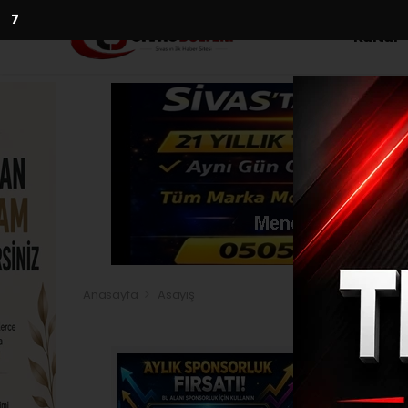
5
Kültür
Anasayfa
Asayiş