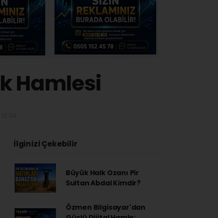
ak Hamlesi
 10:34
İlginizi Çekebilir
Büyük Halk Ozanı Pir
Sultan Abdal Kimdir?
Özmen Bilgisayar'dan
Güçlü Dijital Hamle: