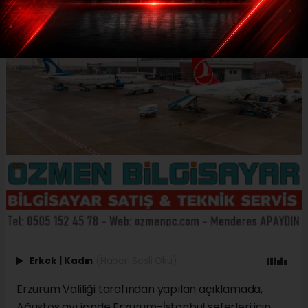
Erkek
|
Kadın
(Haberi Sesli Oku)
Erzurum Valiliği tarafından yapılan açıklamada,
Ağustos ayı içinde Erzurum-İstanbul seferleri için