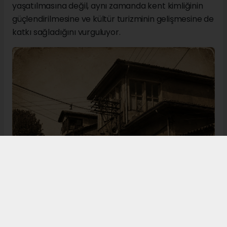
yaşatılmasına değil, aynı zamanda kent kimliğinin
güçlendirilmesine ve kültür turizminin gelişmesine de
katkı sağladığını vurguluyor.