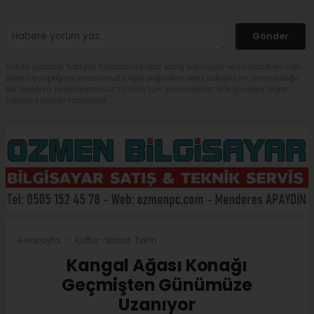
Gönder
Yorum yazarak Topluluk Kuralları’nı kabul etmiş bulunuyor ve sivasbulteni.com
sitesine yaptığınız yorumunuzla ilgili doğrudan veya dolaylı tüm sorumluluğu
tek başınıza üstleniyorsunuz. Yazılan tüm yorumlardan site yönetimi hiçbir
şekilde sorumlu tutulamaz.
Anasayfa
Kültür-Sanat-Tarih
Kangal Ağası Konağı
Geçmişten Günümüze
Uzanıyor