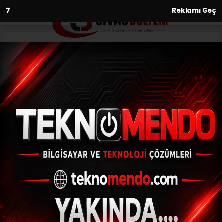
6
Reklamı Geç
Anasayfa
Gündem
Erzurum’a Ağustos’ta uçak
sefer ilavesi
GÜNDEM
(İHA) - İhlas Haber Ajansı | 31.07.2024 - 10:05, Güncelleme: 31.07.2024
- 09:36
Erzurum’a Ağustos’ta uçak sefer ilavesi
ABONE OL