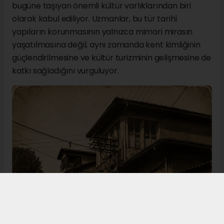
bugüne taşıyan önemli kültür varlıklarından biri
olarak kabul ediliyor. Uzmanlar, bu tür tarihî
yapıların korunmasının yalnızca mimari mirasın
yaşatılmasına değil, aynı zamanda kent kimliğinin
güçlendirilmesine ve kültür turizminin gelişmesine de
katkı sağladığını vurguluyor.