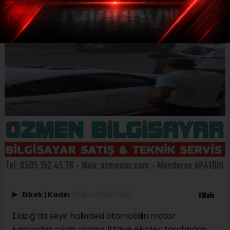
Erkek
|
Kadın
(Haberi Sesli Oku)
Elazığ’da seyir halindeki otomobilin motor
kısmından çıkan yangın, itfaiye ekipleri tarafından