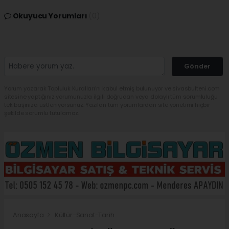
Okuyucu Yorumları
(0)
Gönder
Yorum yazarak Topluluk Kuralları’nı kabul etmiş bulunuyor ve sivasbulteni.com
sitesine yaptığınız yorumunuzla ilgili doğrudan veya dolaylı tüm sorumluluğu
tek başınıza üstleniyorsunuz. Yazılan tüm yorumlardan site yönetimi hiçbir
şekilde sorumlu tutulamaz.
Anasayfa
Kültür-Sanat-Tarih