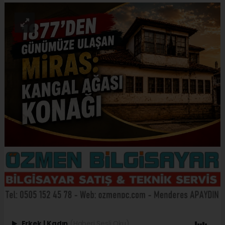
Erkek
|
Kadın
(Haberi Sesli Oku)