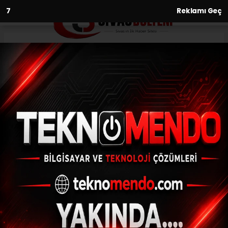
6
Reklamı Geç
Anasayfa
Asayiş
Elazığ’da seyir halindeki
otomobil alev aldı
ASAYIŞ
(İHA) - İhlas Haber Ajansı | 31.07.2024 - 13:03, Güncelleme: 31.07.2024
- 12:43
Elazığ’da seyir halindeki otomobil alev aldı
ABONE OL