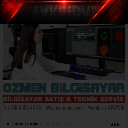
Erkek
|
Kadın
(Haberi Sesli Oku)