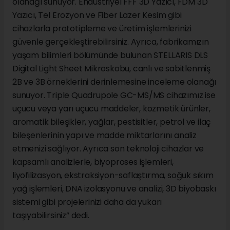
olanağı sunuyor. Endüstriyel FFF 3D Yazıcı, FDM 3D
Yazıcı, Tel Erozyon ve Fiber Lazer Kesim gibi
cihazlarla prototipleme ve üretim işlemlerinizi
güvenle gerçekleştirebilirsiniz. Ayrıca, fabrikamızın
yaşam bilimleri bölümünde bulunan STELLARIS DLS
Digital Light Sheet Mikroskobu, canlı ve sabitlenmiş
2B ve 3B örneklerini derinlemesine inceleme olanağı
sunuyor. Triple Quadrupole GC-MS/MS cihazımız ise
uçucu veya yarı uçucu maddeler, kozmetik ürünler,
aromatik bileşikler, yağlar, pestisitler, petrol ve ilaç
bileşenlerinin yapı ve madde miktarlarını analiz
etmenizi sağlıyor. Ayrıca son teknoloji cihazlar ve
kapsamlı analizlerle, biyoproses işlemleri,
liyofilizasyon, ekstraksiyon-saflaştırma, soğuk sıkım
yağ işlemleri, DNA izolasyonu ve analizi, 3D biyobaskı
sistemi gibi projelerinizi daha da yukarı
taşıyabilirsiniz” dedi.