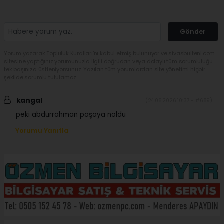
Gönder
Yorum yazarak Topluluk Kuralları’nı kabul etmiş bulunuyor ve sivasbulteni.com
sitesine yaptığınız yorumunuzla ilgili doğrudan veya dolaylı tüm sorumluluğu
tek başınıza üstleniyorsunuz. Yazılan tüm yorumlardan site yönetimi hiçbir
şekilde sorumlu tutulamaz.
kangal
(24.06.2026 10:37 - #689)
peki abdurrahman paşaya noldu
Yorumu Yanıtla