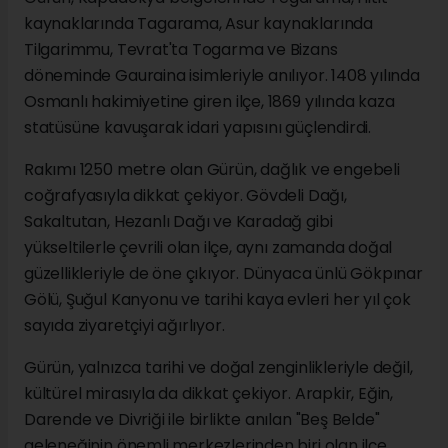
kaynaklarında Tagarama, Asur kaynaklarında
Tilgarimmu, Tevrat'ta Togarma ve Bizans
döneminde Gauraina isimleriyle anılıyor. 1408 yılında
Osmanlı hakimiyetine giren ilçe, 1869 yılında kaza
statüsüne kavuşarak idari yapısını güçlendirdi.
Rakımı 1250 metre olan Gürün, dağlık ve engebeli
coğrafyasıyla dikkat çekiyor. Gövdeli Dağı,
Sakaltutan, Hezanlı Dağı ve Karadağ gibi
yükseltilerle çevrili olan ilçe, aynı zamanda doğal
güzellikleriyle de öne çıkıyor. Dünyaca ünlü Gökpınar
Gölü, Şuğul Kanyonu ve tarihi kaya evleri her yıl çok
sayıda ziyaretçiyi ağırlıyor.
Gürün, yalnızca tarihi ve doğal zenginlikleriyle değil,
kültürel mirasıyla da dikkat çekiyor. Arapkir, Eğin,
Darende ve Divriği ile birlikte anılan "Beş Belde"
geleneğinin önemli merkezlerinden biri olan ilçe,