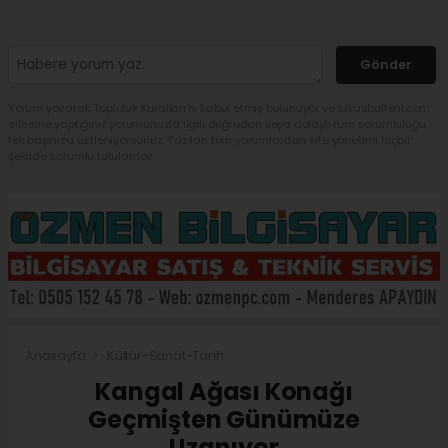
Gönder
Yorum yazarak Topluluk Kuralları’nı kabul etmiş bulunuyor ve sivasbulteni.com
sitesine yaptığınız yorumunuzla ilgili doğrudan veya dolaylı tüm sorumluluğu
tek başınıza üstleniyorsunuz. Yazılan tüm yorumlardan site yönetimi hiçbir
şekilde sorumlu tutulamaz.
Anasayfa
Kültür-Sanat-Tarih
Kangal Ağası Konağı
Geçmişten Günümüze
Uzanıyor