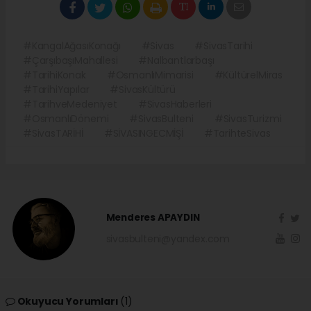
#KangalAğasıKonağı
#Sivas
#SivasTarihi
#ÇarşıbaşıMahallesi
#Nalbantlarbaşı
#TarihiKonak
#OsmanlıMimarisi
#KültürelMiras
#TarihiYapılar
#SivasKültürü
#TarihveMedeniyet
#SivasHaberleri
#OsmanlıDönemi
#SivasBulteni
#SivasTurizmi
#SivasTARİHİ
#SİVASINGECMİŞİ
#TarihteSivas
Menderes APAYDIN
sivasbulteni@yandex.com
Okuyucu Yorumları
(1)