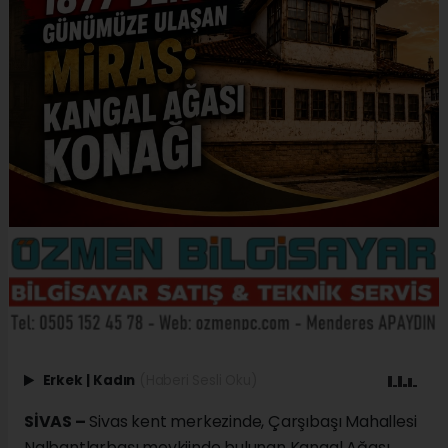
Erkek
|
Kadın
(Haberi Sesli Oku)
SİVAS –
Sivas kent merkezinde, Çarşıbaşı Mahallesi
Nalbantlarbaşı mevkiinde bulunan Kangal Ağası