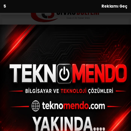
3
Reklamı Geç
Anasayfa
Ekonomi
Ege Derin Teknoloji
Fabrikası’ndan tüm
girişimciler yararlanabiliyor
EKONOMI
(İHA) - İhlas Haber Ajansı | 31.07.2024 - 10:02, Güncelleme: 31.07.2024
- 09:49
Ege Derin Teknoloji Fabrikası’ndan tüm
girişimciler yararlanabiliyor
ABONE OL