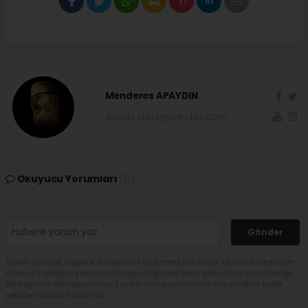
Menderes APAYDIN
sivasbulteni@yandex.com
Okuyucu Yorumları
(0)
Gönder
Yorum yazarak Topluluk Kuralları’nı kabul etmiş bulunuyor ve sivasbulteni.com
sitesine yaptığınız yorumunuzla ilgili doğrudan veya dolaylı tüm sorumluluğu
tek başınıza üstleniyorsunuz. Yazılan tüm yorumlardan site yönetimi hiçbir
şekilde sorumlu tutulamaz.