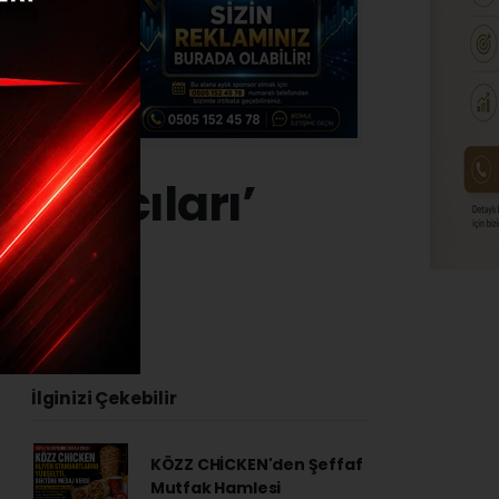
t Avcıları’
3 - 13:44
İlginizi Çekebilir
KÖZZ CHİCKEN'den Şeffaf
Mutfak Hamlesi