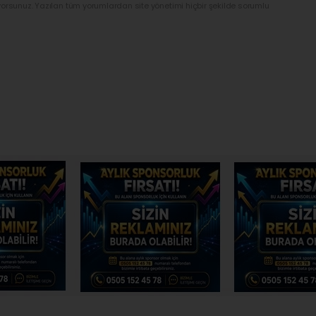
yorsunuz. Yazılan tüm yorumlardan site yönetimi hiçbir şekilde sorumlu