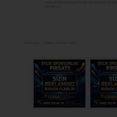
veya dolaylı tüm sorumluluğu tek başınıza üstleni
tutulamaz.
Anasayfa
Kültür-Sanat-Tarih