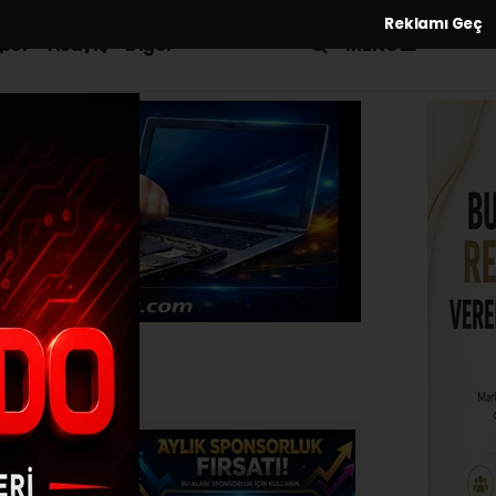
Reklamı Geç
MENÜ
por
Asayiş
Diğer