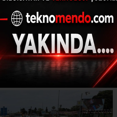
nsüz Günü’nde ’İzmari
sokaklarda
(İHA) - İhlas Haber Ajansı | 31.05.2023 - 14:02, Güncelleme: 31.05.202
M