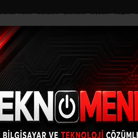
-Sanat-Tarih
Gündem
Ekonomi
Siyaset
Sağlık
S