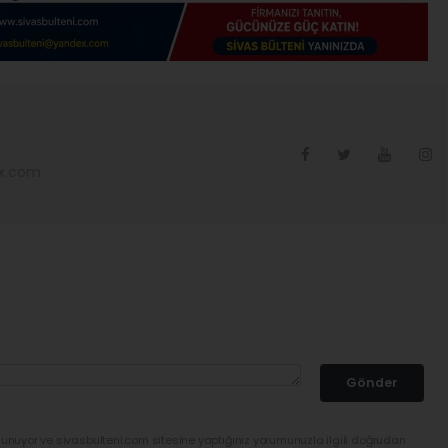
ex.com
Gönder
lunuyor ve sivasbulteni.com sitesine yaptığınız yorumunuzla ilgili doğrudan