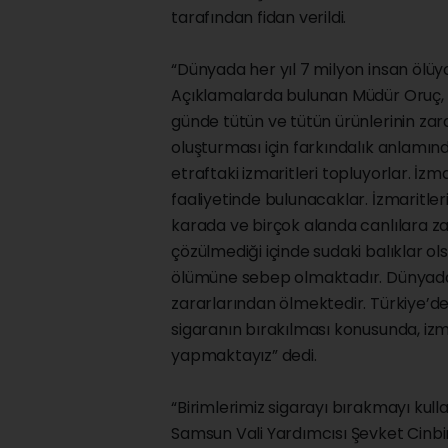
tarafından fidan verildi.
“Dünyada her yıl 7 milyon insan ölüy
Açıklamalarda bulunan Müdür Oruç, "
günde tütün ve tütün ürünlerinin zar
oluşturması için farkındalık anlamın
etraftaki izmaritleri topluyorlar. İ
faaliyetinde bulunacaklar. İzmaritl
karada ve birçok alanda canlılara z
çözülmediği içinde sudaki balıklar ol
ölümüne sebep olmaktadır. Dünyada y
zararlarından ölmektedir. Türkiye’de 
sigaranın bırakılması konusunda, izm
yapmaktayız” dedi.
“Birimlerimiz sigarayı bırakmayı ku
Samsun Vali Yardımcısı Şevket Cinbi