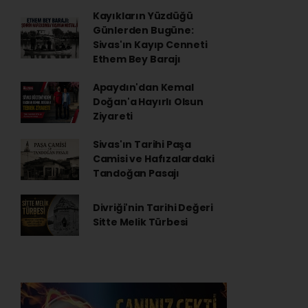
Kayıkların Yüzdüğü
Günlerden Bugüne:
Sivas'ın Kayıp Cenneti
Ethem Bey Barajı
Apaydın'dan Kemal
Doğan'a Hayırlı Olsun
Ziyareti
Sivas'ın Tarihi Paşa
Camisi ve Hafızalardaki
Tandoğan Pasajı
Divriği'nin Tarihi Değeri
Sitte Melik Türbesi