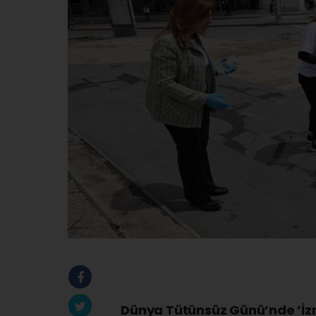
Dünya Tütünsüz Günü’nde ’İzm