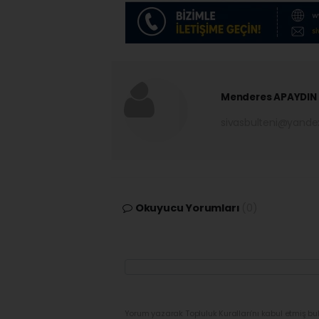
Menderes APAYDIN
sivasbulteni@yand
Okuyucu Yorumları
(0)
Yorum yazarak Topluluk Kuralları’nı kabul etmiş bu