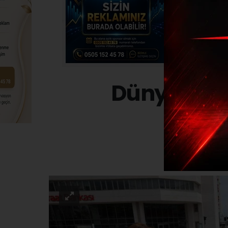
Dünya Tütü
YAŞA