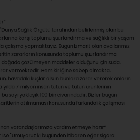
or”
Dünya Sağlık Örgütü tarafından belirlenmiş olan bu
arlarına karşı toplumu şuurlandırma ve sağlıklı bir yaşam
da çalışma yapmaktayız. Bugün izmarit olan avcılarımız
zmaritin zararların konusunda toplumu şuurlandırma
eri doğada çözülmeyen maddeler olduğunu için suda,
arar vermektedir. Hem kirliğine sebep olmakta,
sun, havadaki kuşlar olsun bunlara zarar vererek onların
ılda 7 milyon insan tütün ve tütün ürünlerinin
bu sayı yaklaşık 100 bin civarındadır. Bizler bugün
aritlerin atılmaması konusunda farkındalık çalışması
llanan vatandaşlarımıza yardım etmeye hazır”
r ise "Umuyoruz ki bugünden itibaren eğer sigara