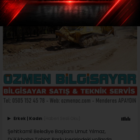
Erkek
|
Kadın
(Haberi Sesli Oku)
Şehitkamil Belediye Başkanı Umut Yılmaz,
Dülükbaba Tabiat Parkı içerisindeki yollarda,