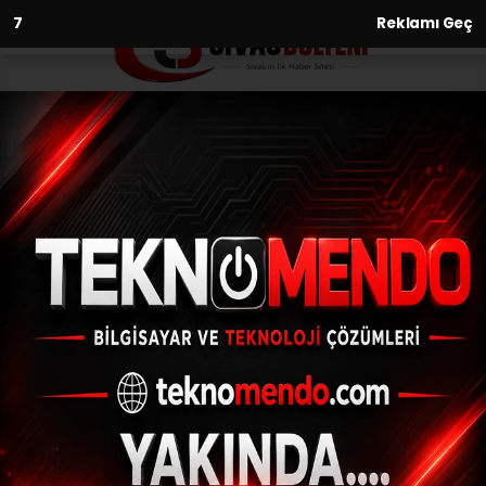
6
Reklamı Geç
Anasayfa
Gündem
Dülükbaba’nın yolları
genişletiliyor
GÜNDEM
(İHA) - İhlas Haber Ajansı | 31.07.2024 - 15:00, Güncelleme: 31.07.2024
- 14:58
Dülükbaba’nın yolları genişletiliyor
ABONE OL