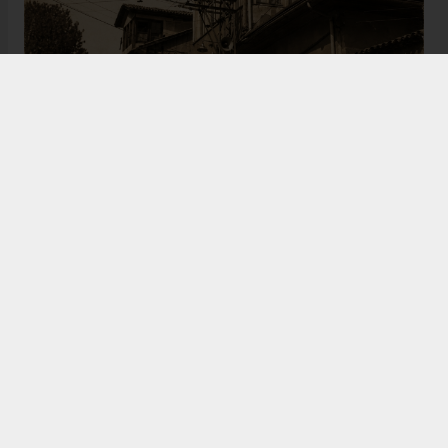
Bugün de tarih meraklılarının, araştırmacıların ve
ziyaretçilerin ilgisini çeken Kangal Ağası Konağı,
Osmanlı’dan Cumhuriyet’e uzanan çok katmanlı
geçmişiyle Sivas’ın köklü tarihine ışık tutmaya
devam ediyor. Şehrin kültürel belleğinde önemli bir
yere sahip olan bu tarihî eser, gelecek nesillere
aktarılması gereken değerli miraslar arasında