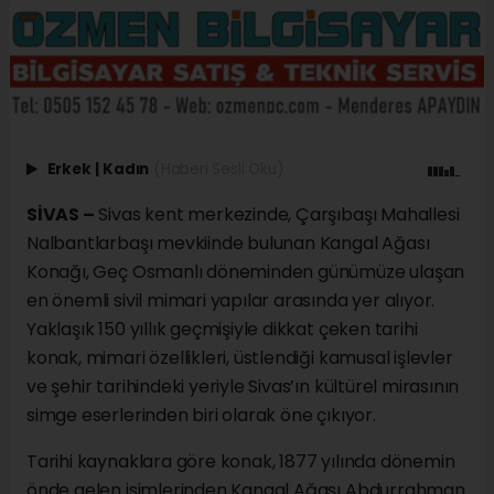
Erkek
|
Kadın
(Haberi Sesli Oku)
SİVAS –
Sivas kent merkezinde, Çarşıbaşı Mahallesi
Nalbantlarbaşı mevkiinde bulunan Kangal Ağası
Konağı, Geç Osmanlı döneminden günümüze ulaşan
en önemli sivil mimari yapılar arasında yer alıyor.
Yaklaşık 150 yıllık geçmişiyle dikkat çeken tarihi
konak, mimari özellikleri, üstlendiği kamusal işlevler
ve şehir tarihindeki yeriyle Sivas’ın kültürel mirasının
simge eserlerinden biri olarak öne çıkıyor.
Tarihi kaynaklara göre konak, 1877 yılında dönemin
önde gelen isimlerinden Kangal Ağası Abdurrahman