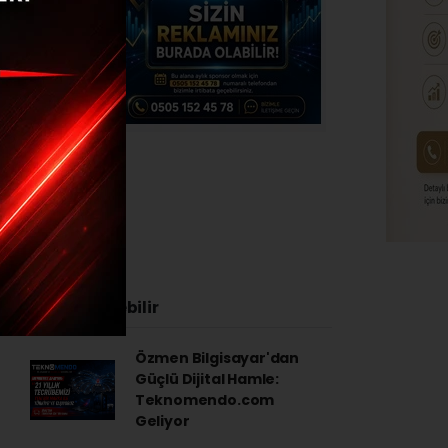
2:00
İlginizi Çekebilir
Özmen Bilgisayar'dan
Güçlü Dijital Hamle:
Teknomendo.com
Geliyor