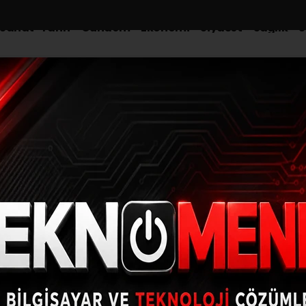
-Sanat-Tarih
Gündem
Ekonomi
Siyaset
Sağlık
S