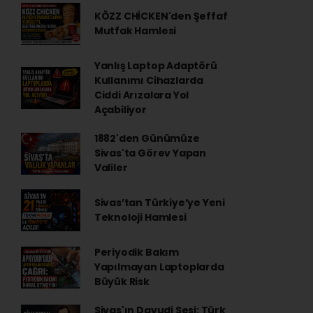
KÖZZ CHİCKEN'den Şeffaf
Mutfak Hamlesi
Yanlış Laptop Adaptörü
Kullanımı Cihazlarda
Ciddi Arızalara Yol
Açabiliyor
1882'den Günümüze
Sivas'ta Görev Yapan
Valiler
Sivas’tan Türkiye’ye Yeni
Teknoloji Hamlesi
Periyodik Bakım
Yapılmayan Laptoplarda
Büyük Risk
Sivas'ın Davudi Sesi: Türk