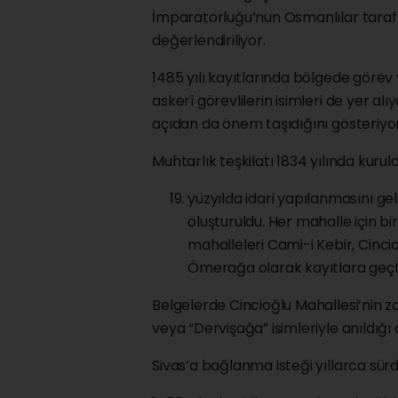
İmparatorluğu’nun Osmanlılar taraf
değerlendiriliyor.
1485 yılı kayıtlarında bölgede görev
askerî görevlilerin isimleri de yer 
açıdan da önem taşıdığını gösteriyor
Muhtarlık teşkilatı 1834 yılında kurul
yüzyılda idari yapılanmasını gel
oluşturuldu. Her mahalle için bi
mahalleleri Cami-i Kebir, Cincio
Ömerağa olarak kayıtlara geçt
Belgelerde Cincioğlu Mahallesi’nin z
veya “Dervişağa” isimleriyle anıldığı
Sivas’a bağlanma isteği yıllarca sür