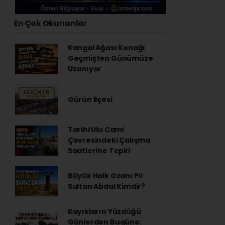
En Çok Okunanlar
Kangal Ağası Konağı
Geçmişten Günümüze
Uzanıyor
Gürün İlçesi
Tarihi Ulu Cami
Çevresindeki Çalışma
Saatlerine Tepki
Büyük Halk Ozanı Pir
Sultan Abdal Kimdir?
Kayıkların Yüzdüğü
Günlerden Bugüne: