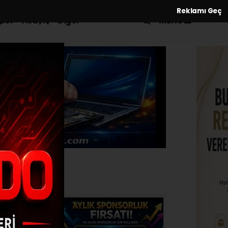
Reklamı Geç
MENÜ
por
Asayiş
Diğer