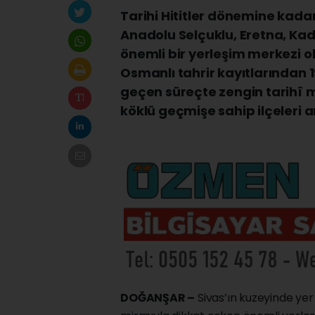
Tarihi Hititler dönemine kada
Anadolu Selçuklu, Eretna, Ka
önemli bir yerleşim merkezi ola
Osmanlı tahrir kayıtlarından
geçen süreçte zengin tarihî 
köklü geçmişe sahip ilçeleri a
DOĞANŞAR –
Sivas’ın kuzeyinde yer