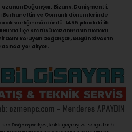
r uzanan Doğanşar, Bizans, Danişmentli,
dı Burhanettin ve Osmanlı dönemlerinde
rak varlığını sürdürdü. 1455 yılındaki ilk
 1990’da ilçe statüsü kazanmasına kadar
mirasını koruyan Doğanşar, bugün Sivas’ın
rasında yer alıyor.
 alan
Doğanşar
ilçesi, köklü geçmişi ve zengin tarihi