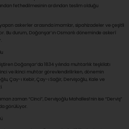
ından fethedilmesinin ardından teslim olduğu
 yapan askerler arasında imamlar, sipahizadeler ve çeşitli
alıyor. Bu durum, Doğanşar’ın Osmanlı döneminde askerî
.
du
iştiren Doğanşar’da 1834 yılında muhtarlık teşkilatı
rinci ve ikinci muhtar görevlendirilirken, dönemin
ğlu, Çay-ı Kebir, Çay-ı Sağir, Dervişoğlu, Kale ve
i.
aman zaman “Cinci”, Dervişoğlu Mahallesi’nin ise “Derviş”
 da görülüyor.
dü