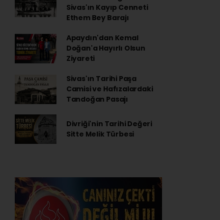
Sivas'ın Kayıp Cenneti
Ethem Bey Barajı
Apaydın'dan Kemal
Doğan'a Hayırlı Olsun
Ziyareti
Sivas'ın Tarihi Paşa
Camisi ve Hafızalardaki
Tandoğan Pasajı
Divriği'nin Tarihi Değeri
Sitte Melik Türbesi