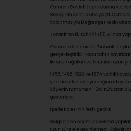
Osmanlı Devleti topraklarına katılan i
Beyliği’nin kontrolüne geçti. Osmanlı 
kaldırmasıyla
Doğanşar
kesin olar
Tozanlı’nın ilk tahriri 1455 yılında yap
Osmanlı döneminde
Tozanlı
adıyla 
gerçekleştirildi. Tapu tahrir kayıtla
ile onun oğulları ve torunları uzun yıl
1455, 1485, 1520 ve 1574 tarihli kayı
yörede etkin rol oynadığını ortaya ko
köylerin tamamen Türk nüfustan olu
gösteriyor.
İpsile
Kalesi’nin fethi gecikti
Bölgenin en önemli savunma yapıları
uzun süre ele geçirilemedi. Kalenin