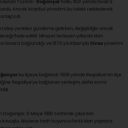
 bulunan Tozanlı-
Doğanşar
halkı, 1831 yılında Sivas’a
undu. Ancak İstanbul yönetimi bu talebi reddederek
rlaştırdı.
nı talep yeniden gündeme gelirken, değişikliğin ancak
ği ifade edildi. Nihayet ilerleyen yıllarda idari
ivas’a bağlandığı ve 1870 yılı itibarıyla
Sivas
yönetimi
ğanşar
bu ilçeye bağlandı. 1906 yılında Reşadiye’nin ilçe
liğine Reşadiye’ye bağlanan yerleşim, daha sonra
ildi.
an Doğanşar, 9 Mayıs 1990 tarihinde çıkarılan
kavuştu. Böylece tarih boyunca farklı idari yapılara