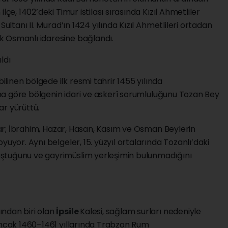
lçe, 1402’deki Timur istilası sırasında Kızıl Ahmetliler
Sultanı II. Murad’ın 1424 yılında Kızıl Ahmetlileri ortadan
ak Osmanlı idaresine bağlandı.
ıldı
bilinen bölgede ilk resmi tahrir 1455 yılında
rına göre bölgenin idari ve askerî sorumluluğunu Tozan Bey
lar yürüttü.
tlar; İbrahim, Hazar, Hasan, Kasım ve Osman Beylerin
yuyor. Aynı belgeler, 15. yüzyıl ortalarında Tozanlı’daki
ştuğunu ve gayrimüslim yerleşimin bulunmadığını
ndan biri olan
İpsile
Kalesi, sağlam surları nedeniyle
 ancak 1460–1461 yıllarında Trabzon Rum