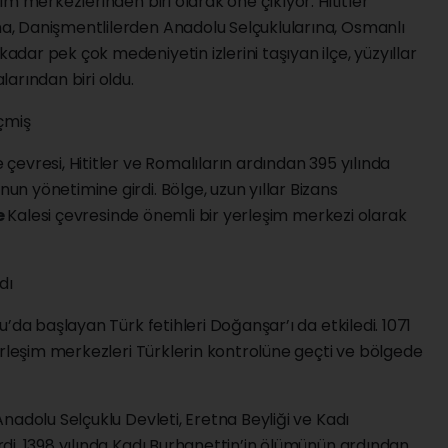
m merkezlerinden biri olarak öne çıkıyor. Hititler
, Danişmentlilerden Anadolu Selçuklularına, Osmanlı
ar pek çok medeniyetin izlerini taşıyan ilçe, yüzyıllar
arından biri oldu.
çmiş
 çevresi, Hititler ve Romalıların ardından 395 yılında
 yönetimine girdi. Bölge, uzun yıllar Bizans
e
Kalesi çevresinde önemli bir yerleşim merkezi olarak
dı
’da başlayan Türk fetihleri Doğanşar’ı da etkiledi. 1071
rleşim merkezleri Türklerin kontrolüne geçti ve bölgede
Anadolu Selçuklu Devleti, Eretna Beyliği ve Kadı
di. 1398 yılında Kadı Burhanettin’in ölümünün ardından