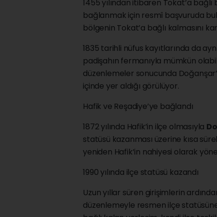
1455 yılından itibaren Tokat’a bağlı
bağlanmak için resmî başvuruda bul
bölgenin Tokat’a bağlı kalmasını kara
1835 tarihli nüfus kayıtlarında da ay
padişahın fermanıyla mümkün olabilece
düzenlemeler sonucunda Doğanşar’ın S
içinde yer aldığı görülüyor.
Hafik ve Reşadiye’ye bağlandı
1872 yılında Hafik’in ilçe olmasıyla
Do
statüsü kazanması üzerine kısa süre
yeniden Hafik’in nahiyesi olarak yönet
1990 yılında ilçe statüsü kazandı
Uzun yıllar süren girişimlerin ardınd
düzenlemeyle resmen ilçe statüsüne 