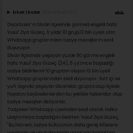
Erkek
|
Kadın
(Haberi Sesli Oku)
Diyarbakır’ın Silvan ilçesinde görmeli engelli hafız
Yusuf Ziya Güzeç, 6 yıldır 10 grup,13 bin üyesi olan
Whatsapp gruplarından taziye mesajlarını sesli
duyuruyor.
Silvan ilçesinde yaşayan yüzde 90 görme engelli
hafız Yusuf Ziya Güzeç (24), 6 yıl önce başladığı
taziye bildirilerini 10 gruptan oluşan 13 bin üyeli
Whatsapp gruplarından sesli duyuruyor. Yurt içi ve
yurt dışında yaşayan Silvanlılar, grupta olup ilçede
hayatını kaybedenlerden bu şekilde haberdar olup
taziye mesajları iletiyorlar.
Taziyeleri Whatsapp üzerinden sesli olarak halka
ulaştırmaya başladığını belirten Yusuf Ziya Güzeç,
"Bu hizmeti, taziye kültürünün daha geniş kitlelere
yayılması ve unutulmaması amacıyla başlattım.