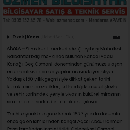
Erkek
|
Kadın
(Haberi Sesli Oku)
SİVAS –
Sivas kent merkezinde, Çarşıbaşı Mahallesi
Nalbantlarbaşı mevkiinde bulunan Kangal Ağası
Konağı, Geç Osmanlı döneminden günümüze ulaşan
en önemli sivil mimari yapılar arasında yer alıyor.
Yaklaşık 150 yıllık geçmişiyle dikkat çeken tarihi
konak, mimari özellikleri, üstlendiği kamusal işlevler
ve şehir tarihindeki yeriyle Sivas’ın kültürel mirasının
simge eserlerinden biri olarak öne çıkıyor.
Tarihi kaynaklara göre konak, 1877 yılında dönemin
önde gelen isimlerinden Kangal Ağası Abdurrahman
Paşa tarafından inşa ettirildi. Geleneksel Osmanlı