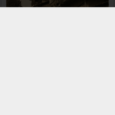
Bugün de tarih meraklılarının, araştırmacıların ve
ziyaretçilerin ilgisini çeken Kangal Ağası Konağı,
Osmanlı’dan Cumhuriyet’e uzanan çok katmanlı
geçmişiyle Sivas’ın köklü tarihine ışık tutmaya
devam ediyor. Şehrin kültürel belleğinde önemli bir
yere sahip olan bu tarihî eser, gelecek nesillere
aktarılması gereken değerli miraslar arasında
gösteriliyor.