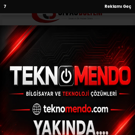
6
Reklamı Geç
Anasayfa
Gündem
Diyarbakırlı görme engelli
hafız, taziye mesajlarını 13 bin
üyesi olan 10 Whatsapp
gruplarından duyuyor
GÜNDEM
(İHA) - İhlas Haber Ajansı | 31.08.2024 - 13:02, Güncelleme: 31.08.2024
- 12:50
Diyarbakırlı görme engelli hafız, taziye
mesajlarını 13 bin üyesi olan 10 Whatsapp
gruplarından duyuyor