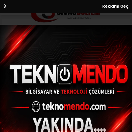
2
Reklamı Geç
Anasayfa
Ekonomi
Dış ticaret açığı Haziran
ayında yüzde 10,8 arttı
EKONOMI
(İHA) - İhlas Haber Ajansı | 31.07.2024 - 10:31, Güncelleme: 31.07.2024
- 10:22
Dış ticaret açığı Haziran ayında yüzde 10,8
arttı
ABONE OL