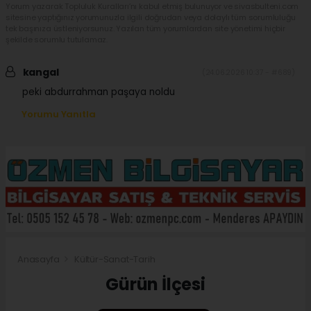
Yorum yazarak Topluluk Kuralları’nı kabul etmiş bulunuyor ve sivasbulteni.com
sitesine yaptığınız yorumunuzla ilgili doğrudan veya dolaylı tüm sorumluluğu
tek başınıza üstleniyorsunuz. Yazılan tüm yorumlardan site yönetimi hiçbir
şekilde sorumlu tutulamaz.
kangal
(24.06.2026 10:37 - #689)
peki abdurrahman paşaya noldu
Yorumu Yanıtla
Anasayfa
Kültür-Sanat-Tarih
Gürün İlçesi