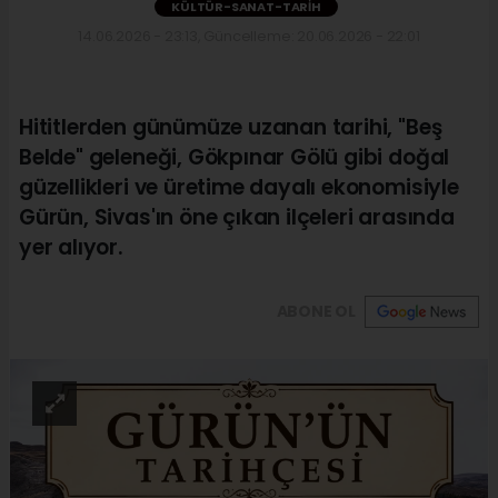
KÜLTÜR-SANAT-TARIH
14.06.2026 - 23:13, Güncelleme: 20.06.2026 - 22:01
Hititlerden günümüze uzanan tarihi, "Beş
Belde" geleneği, Gökpınar Gölü gibi doğal
güzellikleri ve üretime dayalı ekonomisiyle
Gürün, Sivas'ın öne çıkan ilçeleri arasında
yer alıyor.
ABONE OL