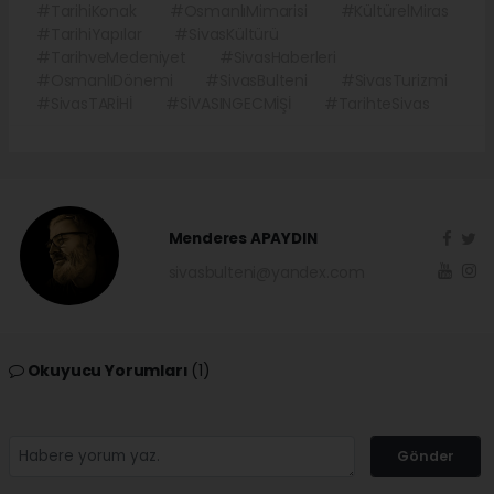
#TarihiKonak
#OsmanlıMimarisi
#KültürelMiras
#TarihiYapılar
#SivasKültürü
#TarihveMedeniyet
#SivasHaberleri
#OsmanlıDönemi
#SivasBulteni
#SivasTurizmi
#SivasTARİHİ
#SİVASINGECMİŞİ
#TarihteSivas
Menderes APAYDIN
sivasbulteni@yandex.com
Okuyucu Yorumları
(1)
Gönder