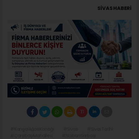
SIVAS HABERİ
#KangalAğasıKonağı
#Sivas
#SivasTarihi
#ÇarşıbaşıMahallesi
#Nalbantlarbaşı