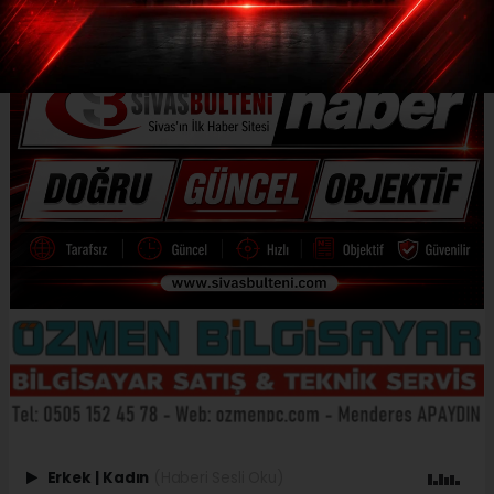
Erkek
|
Kadın
(Haberi Sesli Oku)