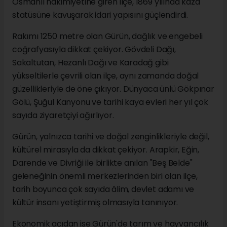
Osmanlı hakimiyetine giren ilçe, 1869 yılında kaza
statüsüne kavuşarak idari yapısını güçlendirdi.
Rakımı 1250 metre olan Gürün, dağlık ve engebeli
coğrafyasıyla dikkat çekiyor. Gövdeli Dağı,
Sakaltutan, Hezanlı Dağı ve Karadağ gibi
yükseltilerle çevrili olan ilçe, aynı zamanda doğal
güzellikleriyle de öne çıkıyor. Dünyaca ünlü Gökpınar
Gölü, Şuğul Kanyonu ve tarihi kaya evleri her yıl çok
sayıda ziyaretçiyi ağırlıyor.
Gürün, yalnızca tarihi ve doğal zenginlikleriyle değil,
kültürel mirasıyla da dikkat çekiyor. Arapkir, Eğin,
Darende ve Divriği ile birlikte anılan "Beş Belde"
geleneğinin önemli merkezlerinden biri olan ilçe,
tarih boyunca çok sayıda âlim, devlet adamı ve
kültür insanı yetiştirmiş olmasıyla tanınıyor.
Ekonomik açıdan ise Gürün'de tarım ve hayvancılık