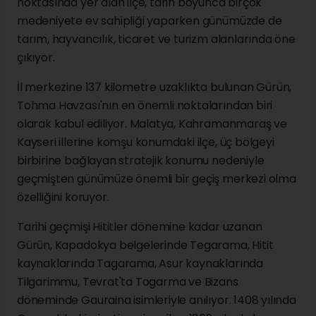
noktasında yer alan ilçe, tarih boyunca birçok
medeniyete ev sahipliği yaparken günümüzde de
tarım, hayvancılık, ticaret ve turizm alanlarında öne
çıkıyor.
İl merkezine 137 kilometre uzaklıkta bulunan Gürün,
Tohma Havzası'nın en önemli noktalarından biri
olarak kabul ediliyor. Malatya, Kahramanmaraş ve
Kayseri illerine komşu konumdaki ilçe, üç bölgeyi
birbirine bağlayan stratejik konumu nedeniyle
geçmişten günümüze önemli bir geçiş merkezi olma
özelliğini koruyor.
Tarihi geçmişi Hititler dönemine kadar uzanan
Gürün, Kapadokya belgelerinde Tegarama, Hitit
kaynaklarında Tagarama, Asur kaynaklarında
Tilgarimmu, Tevrat'ta Togarma ve Bizans
döneminde Gauraina isimleriyle anılıyor. 1408 yılında