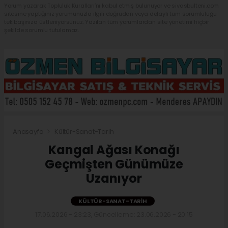
Yorum yazarak Topluluk Kuralları’nı kabul etmiş bulunuyor ve sivasbulteni.com
sitesine yaptığınız yorumunuzla ilgili doğrudan veya dolaylı tüm sorumluluğu
tek başınıza üstleniyorsunuz. Yazılan tüm yorumlardan site yönetimi hiçbir
şekilde sorumlu tutulamaz.
Anasayfa
Kültür-Sanat-Tarih
Kangal Ağası Konağı
Geçmişten Günümüze
Uzanıyor
KÜLTÜR-SANAT-TARIH
17.06.2026 - 23:23, Güncelleme: 23.06.2026 - 20:15