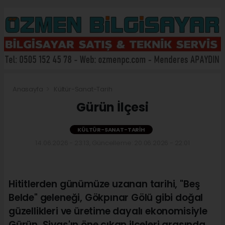
Anasayfa
Kültür-Sanat-Tarih
Gürün İlçesi
KÜLTÜR-SANAT-TARIH
14.06.2026 - 23:13, Güncelleme: 20.06.2026 - 22:01
Hititlerden günümüze uzanan tarihi, "Beş
Belde" geleneği, Gökpınar Gölü gibi doğal
güzellikleri ve üretime dayalı ekonomisiyle
Gürün, Sivas'ın öne çıkan ilçeleri arasında