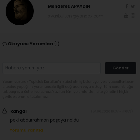
Menderes APAYDIN
sivasbulteni@yandex.com
Okuyucu Yorumları
(1)
Gönder
Yorum yazarak Topluluk Kuralları’nı kabul etmiş bulunuyor ve sivasbulteni.com
sitesine yaptığınız yorumunuzla ilgili doğrudan veya dolaylı tüm sorumluluğu
tek başınıza üstleniyorsunuz. Yazılan tüm yorumlardan site yönetimi hiçbir
şekilde sorumlu tutulamaz.
kangal
(24.06.2026 10:37 - #689)
peki abdurrahman paşaya noldu
Yorumu Yanıtla