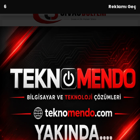
4
Reklamı Geç
Anasayfa
Dereceye giren öğrenciler
ödüllendirilecek
05.03.2021 - 22:33, Güncelleme: 05.03.2021 - 22:33
Sivas Valiliği himayesinde Sivas Belediyesi
ve İl Milli Eğitim Müdürlüğünce İstiklal
Marşı'nın Kabulünün 100. yılı anısına
düzenlenen Safahat...
ABONE OL