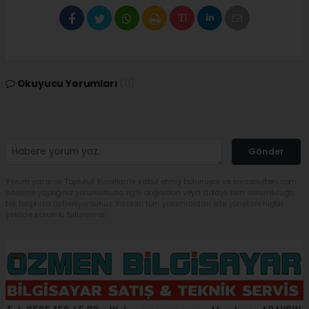
Okuyucu Yorumları
(0)
Gönder
Yorum yazarak Topluluk Kuralları’nı kabul etmiş bulunuyor ve sivasbulteni.com
sitesine yaptığınız yorumunuzla ilgili doğrudan veya dolaylı tüm sorumluluğu
tek başınıza üstleniyorsunuz. Yazılan tüm yorumlardan site yönetimi hiçbir
şekilde sorumlu tutulamaz.