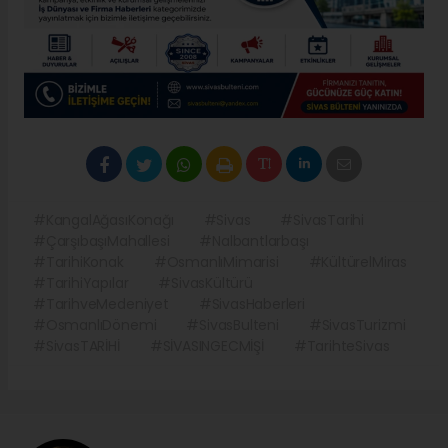
#KangalAğasıKonağı
#Sivas
#SivasTarihi
#ÇarşıbaşıMahallesi
#Nalbantlarbaşı
#TarihiKonak
#OsmanlıMimarisi
#KültürelMiras
#TarihiYapılar
#SivasKültürü
#TarihveMedeniyet
#SivasHaberleri
#OsmanlıDönemi
#SivasBulteni
#SivasTurizmi
#SivasTARİHİ
#SİVASINGECMİŞİ
#TarihteSivas