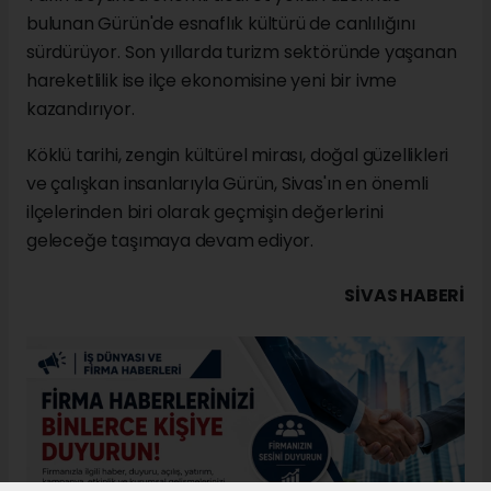
bulunan Gürün'de esnaflık kültürü de canlılığını
sürdürüyor. Son yıllarda turizm sektöründe yaşanan
hareketlilik ise ilçe ekonomisine yeni bir ivme
kazandırıyor.
Köklü tarihi, zengin kültürel mirası, doğal güzellikleri
ve çalışkan insanlarıyla Gürün, Sivas'ın en önemli
ilçelerinden biri olarak geçmişin değerlerini
geleceğe taşımaya devam ediyor.
SIVAS HABERİ