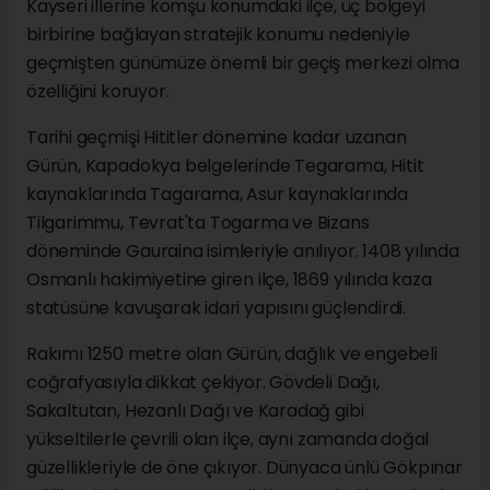
Kayseri illerine komşu konumdaki ilçe, üç bölgeyi
birbirine bağlayan stratejik konumu nedeniyle
geçmişten günümüze önemli bir geçiş merkezi olma
özelliğini koruyor.
Tarihi geçmişi Hititler dönemine kadar uzanan
Gürün, Kapadokya belgelerinde Tegarama, Hitit
kaynaklarında Tagarama, Asur kaynaklarında
Tilgarimmu, Tevrat'ta Togarma ve Bizans
döneminde Gauraina isimleriyle anılıyor. 1408 yılında
Osmanlı hakimiyetine giren ilçe, 1869 yılında kaza
statüsüne kavuşarak idari yapısını güçlendirdi.
Rakımı 1250 metre olan Gürün, dağlık ve engebeli
coğrafyasıyla dikkat çekiyor. Gövdeli Dağı,
Sakaltutan, Hezanlı Dağı ve Karadağ gibi
yükseltilerle çevrili olan ilçe, aynı zamanda doğal
güzellikleriyle de öne çıkıyor. Dünyaca ünlü Gökpınar