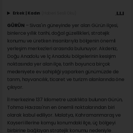
Erkek
|
Kadın
(Haberi Sesli Oku)
GÜRÜN
– Sivas'ın güneyinde yer alan Gürün ilçesi,
binlerce yıllık tarihi, doğal güzellikleri, stratejik
konumu ve üretken insanlarıyla bölgenin önemli
yerleşim merkezleri arasında bulunuyor. Akdeniz,
Doğu Anadolu ve İç Anadolu bölgelerinin kesişim
noktasında yer alan ilçe, tarih boyunca birçok
medeniyete ev sahipliği yaparken günümüzde de
tarım, hayvancılık, ticaret ve turizm alanlarında öne
çıkıyor.
İl merkezine 137 kilometre uzaklıkta bulunan Gürün,
Tohma Havzası'nın en önemli noktalarından biri
olarak kabul ediliyor. Malatya, Kahramanmaraş ve
Kayseri illerine komşu konumdaki ilçe, üç bölgeyi
birbirine bağlayan stratejik konumu nedeniyle