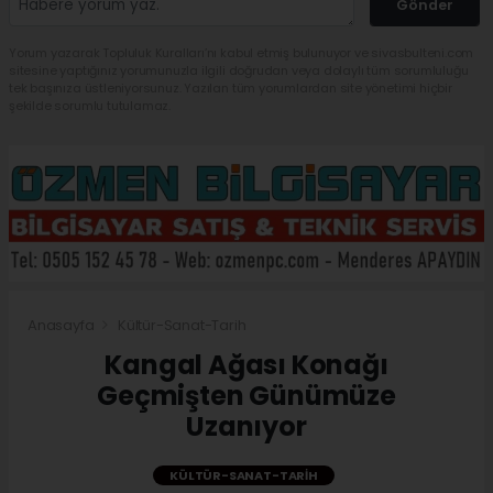
Gönder
Yorum yazarak Topluluk Kuralları’nı kabul etmiş bulunuyor ve sivasbulteni.com
sitesine yaptığınız yorumunuzla ilgili doğrudan veya dolaylı tüm sorumluluğu
tek başınıza üstleniyorsunuz. Yazılan tüm yorumlardan site yönetimi hiçbir
şekilde sorumlu tutulamaz.
Anasayfa
Kültür-Sanat-Tarih
Kangal Ağası Konağı
Geçmişten Günümüze
Uzanıyor
KÜLTÜR-SANAT-TARIH