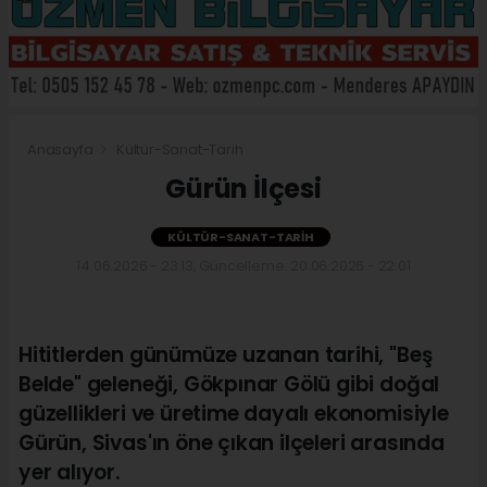
Anasayfa
Kültür-Sanat-Tarih
Gürün İlçesi
KÜLTÜR-SANAT-TARIH
14.06.2026 - 23:13, Güncelleme: 20.06.2026 - 22:01
Hititlerden günümüze uzanan tarihi, "Beş
Belde" geleneği, Gökpınar Gölü gibi doğal
güzellikleri ve üretime dayalı ekonomisiyle
Gürün, Sivas'ın öne çıkan ilçeleri arasında
yer alıyor.