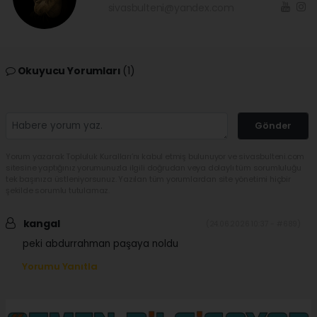
sivasbulteni@yandex.com
Okuyucu Yorumları
(1)
Gönder
Yorum yazarak Topluluk Kuralları’nı kabul etmiş bulunuyor ve sivasbulteni.com
sitesine yaptığınız yorumunuzla ilgili doğrudan veya dolaylı tüm sorumluluğu
tek başınıza üstleniyorsunuz. Yazılan tüm yorumlardan site yönetimi hiçbir
şekilde sorumlu tutulamaz.
kangal
(24.06.2026 10:37 - #689)
peki abdurrahman paşaya noldu
Yorumu Yanıtla