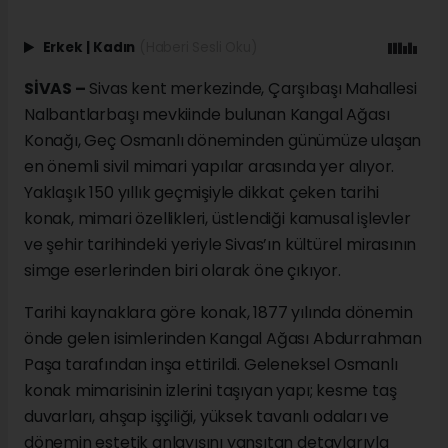
Erkek
|
Kadın
(Haberi Sesli Oku)
SİVAS –
Sivas kent merkezinde, Çarşıbaşı Mahallesi
Nalbantlarbaşı mevkiinde bulunan Kangal Ağası
Konağı, Geç Osmanlı döneminden günümüze ulaşan
en önemli sivil mimari yapılar arasında yer alıyor.
Yaklaşık 150 yıllık geçmişiyle dikkat çeken tarihi
konak, mimari özellikleri, üstlendiği kamusal işlevler
ve şehir tarihindeki yeriyle Sivas’ın kültürel mirasının
simge eserlerinden biri olarak öne çıkıyor.
Tarihi kaynaklara göre konak, 1877 yılında dönemin
önde gelen isimlerinden Kangal Ağası Abdurrahman
Paşa tarafından inşa ettirildi. Geleneksel Osmanlı
konak mimarisinin izlerini taşıyan yapı; kesme taş
duvarları, ahşap işçiliği, yüksek tavanlı odaları ve
dönemin estetik anlayışını yansıtan detaylarıyla