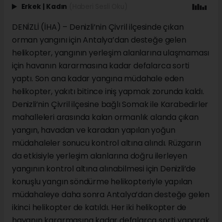
Erkek
|
Kadın
(Haberi Sesli Oku)
DENİZLİ (İHA) – Denizli’nin Çivril ilçesinde çıkan
orman yangını için Antalya’dan desteğe gelen
helikopter, yangının yerleşim alanlarına ulaşmaması
için havanın kararmasına kadar defalarca sorti
yaptı. Son ana kadar yangına müdahale eden
helikopter, yakıtı bitince iniş yapmak zorunda kaldı.
Denizli’nin Çivril ilçesine bağlı Somak ile Karabedirler
mahalleleri arasında kalan ormanlık alanda çıkan
yangın, havadan ve karadan yapılan yoğun
müdahaleler sonucu kontrol altına alındı. Rüzgarın
da etkisiyle yerleşim alanlarına doğru ilerleyen
yangının kontrol altına alınabilmesi için Denizli’de
konuşlu yangın söndürme helikopteriyle yapılan
müdahaleye daha sonra Antalya’dan desteğe gelen
ikinci helikopter de katıldı. Her iki helikopter de
havanın kararmasına kadar defalarca sorti yaparak