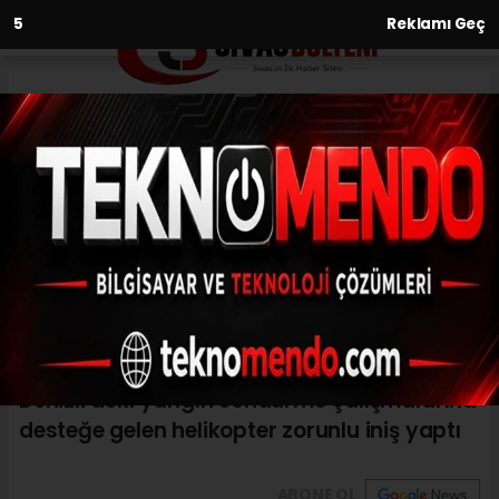
3
Reklamı Geç
Anasayfa
Asayiş
Denizli’deki yangın söndürme
çalışmalarına desteğe gelen
helikopter zorunlu iniş yaptı
ASAYIŞ
(İHA) - İhlas Haber Ajansı | 30.07.2024 - 23:30, Güncelleme:
30.07.2024 - 23:28
Denizli’deki yangın söndürme çalışmalarına
desteğe gelen helikopter zorunlu iniş yaptı
ABONE OL