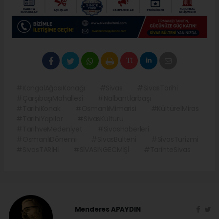
#KangalAğasıKonağı
#Sivas
#SivasTarihi
#ÇarşıbaşıMahallesi
#Nalbantlarbaşı
#TarihiKonak
#OsmanlıMimarisi
#KültürelMiras
#TarihiYapılar
#SivasKültürü
#TarihveMedeniyet
#SivasHaberleri
#OsmanlıDönemi
#SivasBulteni
#SivasTurizmi
#SivasTARİHİ
#SİVASINGECMİŞİ
#TarihteSivas
Menderes APAYDIN