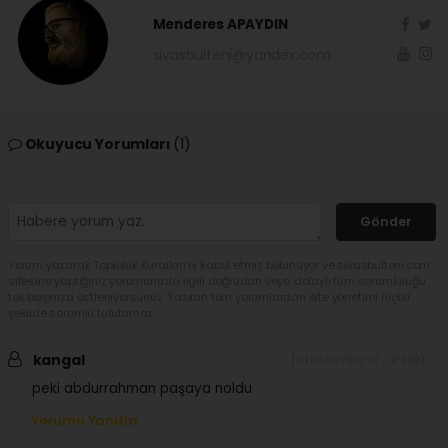
Menderes APAYDIN
sivasbulteni@yandex.com
Okuyucu Yorumları
(1)
Gönder
Yorum yazarak Topluluk Kuralları’nı kabul etmiş bulunuyor ve sivasbulteni.com
sitesine yaptığınız yorumunuzla ilgili doğrudan veya dolaylı tüm sorumluluğu
tek başınıza üstleniyorsunuz. Yazılan tüm yorumlardan site yönetimi hiçbir
şekilde sorumlu tutulamaz.
kangal
(24.06.2026 10:37 - #689)
peki abdurrahman paşaya noldu
Yorumu Yanıtla