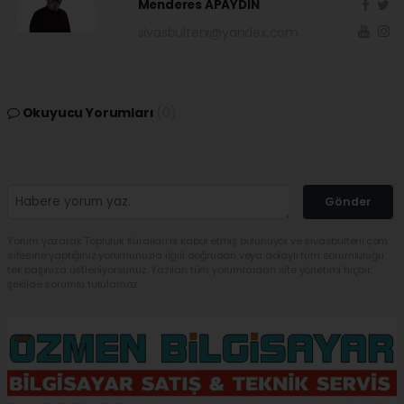
Menderes APAYDIN
sivasbulteni@yandex.com
Okuyucu Yorumları
(0)
Gönder
Yorum yazarak Topluluk Kuralları’nı kabul etmiş bulunuyor ve sivasbulteni.com
sitesine yaptığınız yorumunuzla ilgili doğrudan veya dolaylı tüm sorumluluğu
tek başınıza üstleniyorsunuz. Yazılan tüm yorumlardan site yönetimi hiçbir
şekilde sorumlu tutulamaz.