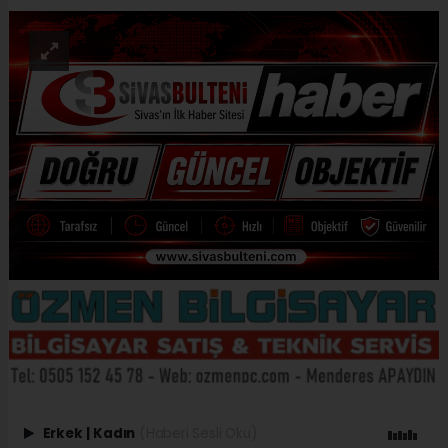
Erkek
|
Kadın
(Haberi Sesli Oku)