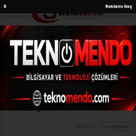
2
Reklamı Geç
Anasayfa
Asayiş
Datça’daki orman yangınında
25 hektarlık alan zarar gördü
ASAYIŞ
(İHA) - İhlas Haber Ajansı | 29.06.2023 - 22:30, Güncelleme:
29.06.2023 - 22:27
Datça’daki orman yangınında 25 hektarlık
alan zarar gördü
ABONE OL