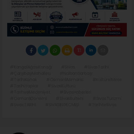
#KangalAğasıKonağı
#Sivas
#SivasTarihi
#ÇarşıbaşıMahallesi
#Nalbantlarbaşı
#TarihiKonak
#OsmanlıMimarisi
#KültürelMiras
#TarihiYapılar
#SivasKültürü
#TarihveMedeniyet
#SivasHaberleri
#OsmanlıDönemi
#SivasBulteni
#SivasTurizmi
#SivasTARİHİ
#SİVASINGECMİŞİ
#TarihteSivas