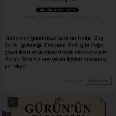
KÜLTÜR-SANAT-TARIH
14.06.2026 - 23:13, Güncelleme: 20.06.2026 - 22:01
Hititlerden günümüze uzanan tarihi, "Beş
Belde" geleneği, Gökpınar Gölü gibi doğal
güzellikleri ve üretime dayalı ekonomisiyle
Gürün, Sivas'ın öne çıkan ilçeleri arasında
yer alıyor.
ABONE OL