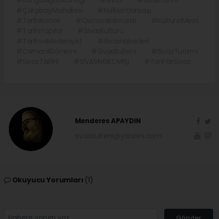
#ÇarşıbaşıMahallesi
#Nalbantlarbaşı
#TarihiKonak
#OsmanlıMimarisi
#KültürelMiras
#TarihiYapılar
#SivasKültürü
#TarihveMedeniyet
#SivasHaberleri
#OsmanlıDönemi
#SivasBulteni
#SivasTurizmi
#SivasTARİHİ
#SİVASINGECMİŞİ
#TarihteSivas
Menderes APAYDIN
sivasbulteni@yandex.com
Okuyucu Yorumları
(1)
Gönder