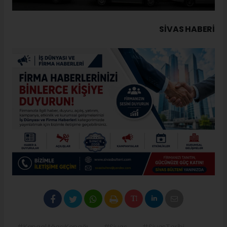
SIVAS HABERİ
#KangalAğasıKonağı
#Sivas
#SivasTarihi