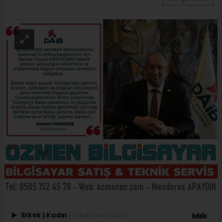
Erkek
|
Kadın
(Haberi Sesli Oku)