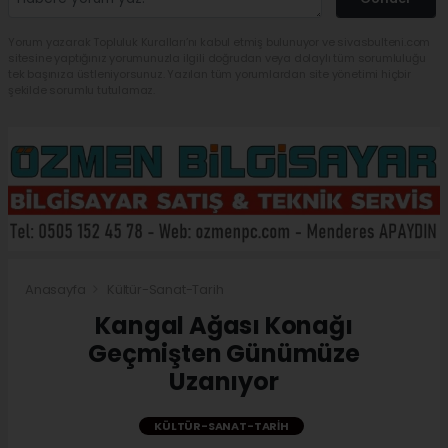
Yorum yazarak Topluluk Kuralları’nı kabul etmiş bulunuyor ve sivasbulteni.com
sitesine yaptığınız yorumunuzla ilgili doğrudan veya dolaylı tüm sorumluluğu
tek başınıza üstleniyorsunuz. Yazılan tüm yorumlardan site yönetimi hiçbir
şekilde sorumlu tutulamaz.
Anasayfa
Kültür-Sanat-Tarih
Kangal Ağası Konağı
Geçmişten Günümüze
Uzanıyor
KÜLTÜR-SANAT-TARIH