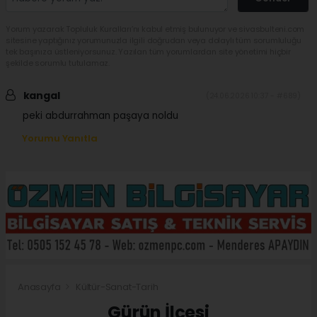
Yorum yazarak Topluluk Kuralları’nı kabul etmiş bulunuyor ve sivasbulteni.com
sitesine yaptığınız yorumunuzla ilgili doğrudan veya dolaylı tüm sorumluluğu
tek başınıza üstleniyorsunuz. Yazılan tüm yorumlardan site yönetimi hiçbir
şekilde sorumlu tutulamaz.
kangal
(24.06.2026 10:37 - #689)
peki abdurrahman paşaya noldu
Yorumu Yanıtla
Anasayfa
Kültür-Sanat-Tarih
Gürün İlçesi