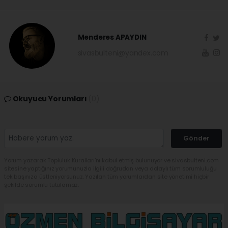
Menderes APAYDIN
sivasbulteni@yandex.com
Okuyucu Yorumları
(0)
Gönder
Yorum yazarak Topluluk Kuralları’nı kabul etmiş bulunuyor ve sivasbulteni.com
sitesine yaptığınız yorumunuzla ilgili doğrudan veya dolaylı tüm sorumluluğu
tek başınıza üstleniyorsunuz. Yazılan tüm yorumlardan site yönetimi hiçbir
şekilde sorumlu tutulamaz.