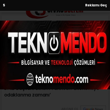
3
Reklamı Geç
Anasayfa
Ekonomi
DAİB Başkanı Ethem Tanrıver:
‘Ekonomiye odaklanma
zamanı’
EKONOMI
(İHA) - İhlas Haber Ajansı | 31.05.2023 - 19:01, Güncelleme: 31.05.2023
- 18:29
DAİB Başkanı Ethem Tanrıver: ‘Ekonomiye
odaklanma zamanı’
ABONE OL