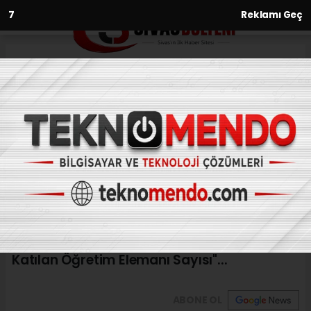
6
Reklamı Geç
Anasayfa
Cumhuriyet üniversitesi bu
alanda 2. Oldu
10.03.2021 - 11:08, Güncelleme: 10.03.2021 - 11:08
Sivas Cumhuriyet Üniversitesi, YÖK İzleme
ve Değerlendirme Genel Raporuna göre
"Uluslararası Değişim Programlarına
Katılan Öğretim Elemanı Sayısı"...
ABONE OL