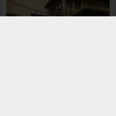
Bugün de tarih meraklılarının, araştırmacıların ve
ziyaretçilerin ilgisini çeken Kangal Ağası Konağı,
Osmanlı’dan Cumhuriyet’e uzanan çok katmanlı
geçmişiyle Sivas’ın köklü tarihine ışık tutmaya
devam ediyor. Şehrin kültürel belleğinde önemli bir