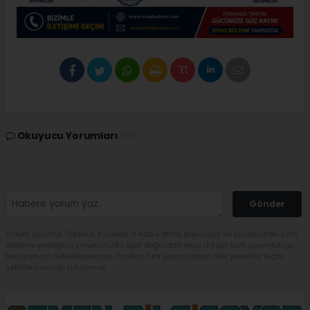
Okuyucu Yorumları
(0)
Gönder
Yorum yazarak Topluluk Kuralları’nı kabul etmiş bulunuyor ve sivasbulteni.com
sitesine yaptığınız yorumunuzla ilgili doğrudan veya dolaylı tüm sorumluluğu
tek başınıza üstleniyorsunuz. Yazılan tüm yorumlardan site yönetimi hiçbir
şekilde sorumlu tutulamaz.