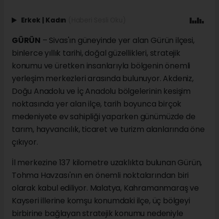
Erkek
|
Kadın
(Haberi Sesli Oku)
GÜRÜN
– Sivas'ın güneyinde yer alan Gürün ilçesi,
binlerce yıllık tarihi, doğal güzellikleri, stratejik
konumu ve üretken insanlarıyla bölgenin önemli
yerleşim merkezleri arasında bulunuyor. Akdeniz,
Doğu Anadolu ve İç Anadolu bölgelerinin kesişim
noktasında yer alan ilçe, tarih boyunca birçok
medeniyete ev sahipliği yaparken günümüzde de
tarım, hayvancılık, ticaret ve turizm alanlarında öne
çıkıyor.
İl merkezine 137 kilometre uzaklıkta bulunan Gürün,
Tohma Havzası'nın en önemli noktalarından biri
olarak kabul ediliyor. Malatya, Kahramanmaraş ve
Kayseri illerine komşu konumdaki ilçe, üç bölgeyi
birbirine bağlayan stratejik konumu nedeniyle