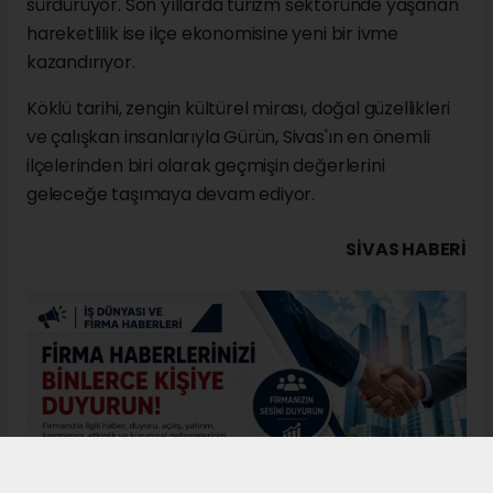
sürdürüyor. Son yıllarda turizm sektöründe yaşanan
hareketlilik ise ilçe ekonomisine yeni bir ivme
kazandırıyor.
Köklü tarihi, zengin kültürel mirası, doğal güzellikleri
ve çalışkan insanlarıyla Gürün, Sivas'ın en önemli
ilçelerinden biri olarak geçmişin değerlerini
geleceğe taşımaya devam ediyor.
SIVAS HABERİ