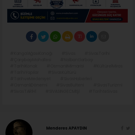
#KangalAğasıKonağı
#Sivas
#SivasTarihi
#ÇarşıbaşıMahallesi
#Nalbantlarbaşı
#TarihiKonak
#OsmanlıMimarisi
#KültürelMiras
#TarihiYapılar
#SivasKültürü
#TarihveMedeniyet
#SivasHaberleri
#OsmanlıDönemi
#SivasBulteni
#SivasTurizmi
#SivasTARİHİ
#SİVASINGECMİŞİ
#TarihteSivas
Menderes APAYDIN