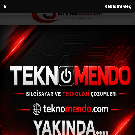
4
Reklamı Geç
Anasayfa
Çocuğu yemek yemeyen anne
ve babalar, dikkat
01.03.2021 - 11:33, Güncelleme: 01.03.2021 - 11:33
Uzman Psikolog Begüm Özkaya, "Sofraya
oturmadan önce çocuğunuzla oyun
oynayın. Oyun sayesinde neşelenen çocuk
yemekten daha fazla keyif almaya başlar"
dedi.