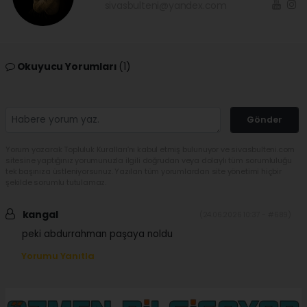
sivasbulteni@yandex.com
Okuyucu Yorumları
(1)
Gönder
Yorum yazarak Topluluk Kuralları’nı kabul etmiş bulunuyor ve sivasbulteni.com
sitesine yaptığınız yorumunuzla ilgili doğrudan veya dolaylı tüm sorumluluğu
tek başınıza üstleniyorsunuz. Yazılan tüm yorumlardan site yönetimi hiçbir
şekilde sorumlu tutulamaz.
kangal
(24.06.2026 10:37 - #689)
peki abdurrahman paşaya noldu
Yorumu Yanıtla