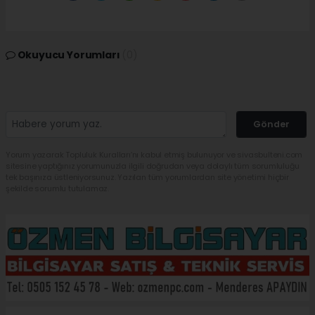
Okuyucu Yorumları
(0)
Gönder
Yorum yazarak Topluluk Kuralları’nı kabul etmiş bulunuyor ve sivasbulteni.com
sitesine yaptığınız yorumunuzla ilgili doğrudan veya dolaylı tüm sorumluluğu
tek başınıza üstleniyorsunuz. Yazılan tüm yorumlardan site yönetimi hiçbir
şekilde sorumlu tutulamaz.