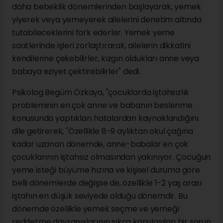
daha bebeklik dönemlerinden başlayarak, yemek
yiyerek veya yemeyerek ailelerini denetim altında
tutabileceklerini fark ederler. Yemek yeme
saatlerinde işleri zorlaştırarak, ailelerin dikkatini
kendilerine çekebilirler, kızgın oldukları anne veya
babaya eziyet çektirebilirler" dedi.
Psikolog Begüm Özkaya, "çocuklarda iştahsızlık
probleminin en çok anne ve babanın beslenme
konusunda yaptıkları hatalardan kaynaklandığını
dile getirerek, "Özellikle 8-9 aylıktan okul çağına
kadar uzanan dönemde, anne-babalar en çok
çocuklarının iştahsız olmasından yakınıyor. Çocuğun
yeme isteği büyüme hızına ve kişisel duruma göre
belli dönemlerde değişse de, özellikle 1-2 yaş arası
iştahın en düşük seviyede olduğu dönemdir. Bu
dönemde özellikle yemek seçme ve yemeği
reddetme davranışlarının sıkça karşılaşılan bir sorun