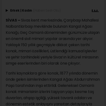
Erkek
|
Kadın
(Haberi Sesli Oku)
SİVAS –
Sivas kent merkezinde, Çarşıbaşı Mahallesi
Nalbantlarbaşı mevkiinde bulunan Kangal Ağası
Konağı, Geç Osmanlı döneminden günümüze ulaşan
en önemli sivil mimari yapılar arasında yer alıyor.
Yaklaşık 150 yıllık geçmişiyle dikkat çeken tarihi
konak, mimari özellikleri, üstlendiği kamusal işlevler
ve şehir tarihindeki yeriyle Sivas’ın kültürel mirasının
simge eserlerinden biri olarak öne çıkıyor.
Tarihi kaynaklara göre konak, 1877 yılında dönemin
önde gelen isimlerinden Kangal Ağası Abdurrahman
Paşa tarafından inşa ettirildi. Geleneksel Osmanlı
konak mimarisinin izlerini taşıyan yapı; kesme taş
duvarları, ahşap işçiliği, yüksek tavanlı odaları ve
dönemin estetik anlayışını yansıtan detaylarıyla