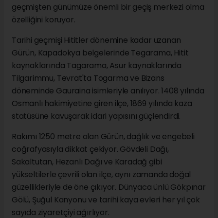
geçmişten günümüze önemli bir geçiş merkezi olma
özelliğini koruyor.
Tarihi geçmişi Hititler dönemine kadar uzanan
Gürün, Kapadokya belgelerinde Tegarama, Hitit
kaynaklarında Tagarama, Asur kaynaklarında
Tilgarimmu, Tevrat'ta Togarma ve Bizans
döneminde Gauraina isimleriyle anılıyor. 1408 yılında
Osmanlı hakimiyetine giren ilçe, 1869 yılında kaza
statüsüne kavuşarak idari yapısını güçlendirdi.
Rakımı 1250 metre olan Gürün, dağlık ve engebeli
coğrafyasıyla dikkat çekiyor. Gövdeli Dağı,
Sakaltutan, Hezanlı Dağı ve Karadağ gibi
yükseltilerle çevrili olan ilçe, aynı zamanda doğal
güzellikleriyle de öne çıkıyor. Dünyaca ünlü Gökpınar
Gölü, Şuğul Kanyonu ve tarihi kaya evleri her yıl çok
sayıda ziyaretçiyi ağırlıyor.