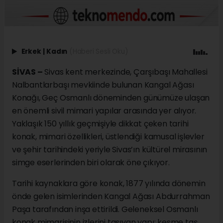
Erkek
|
Kadın
(Haberi Sesli Oku)
SİVAS –
Sivas kent merkezinde, Çarşıbaşı Mahallesi
Nalbantlarbaşı mevkiinde bulunan Kangal Ağası
Konağı, Geç Osmanlı döneminden günümüze ulaşan
en önemli sivil mimari yapılar arasında yer alıyor.
Yaklaşık 150 yıllık geçmişiyle dikkat çeken tarihi
konak, mimari özellikleri, üstlendiği kamusal işlevler
ve şehir tarihindeki yeriyle Sivas’ın kültürel mirasının
simge eserlerinden biri olarak öne çıkıyor.
Tarihi kaynaklara göre konak, 1877 yılında dönemin
önde gelen isimlerinden Kangal Ağası Abdurrahman
Paşa tarafından inşa ettirildi. Geleneksel Osmanlı
konak mimarisinin izlerini taşıyan yapı; kesme taş