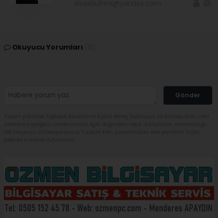
sivasbulteni@yandex.com
Okuyucu Yorumları
(0)
Gönder
Yorum yazarak Topluluk Kuralları’nı kabul etmiş bulunuyor ve sivasbulteni.com
sitesine yaptığınız yorumunuzla ilgili doğrudan veya dolaylı tüm sorumluluğu
tek başınıza üstleniyorsunuz. Yazılan tüm yorumlardan site yönetimi hiçbir
şekilde sorumlu tutulamaz.