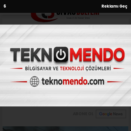
5
Reklamı Geç
Anasayfa
Asayiş
Çatı yangını korku ve paniğe
neden oldu
ASAYIŞ
(İHA) - İhlas Haber Ajansı | 31.07.2024 - 16:33, Güncelleme: 31.07.2024
- 16:12
Çatı yangını korku ve paniğe neden oldu
ABONE OL