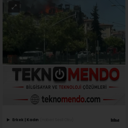
Erkek
|
Kadın
(Haberi Sesli Oku)