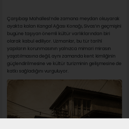
Çarşıbaşı Mahallesi’nde zamana meydan okuyarak
ayakta kalan Kangal Ağası Konağı, Sivas’ın geçmişini
bugüne taşıyan önemli kültür varlıklarından biri
olarak kabul ediliyor. Uzmanlar, bu tür tarihî
yapıların korunmasının yalnızca mimari mirasın
yaşatılmasına değil, aynı zamanda kent kimliğinin
güçlendirilmesine ve kültür turizminin gelişmesine de
katkı sağladığını vurguluyor.