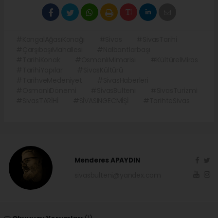
#KangalAğasıKonağı
#Sivas
#SivasTarihi
#ÇarşıbaşıMahallesi
#Nalbantlarbaşı
#TarihiKonak
#OsmanlıMimarisi
#KültürelMiras
#TarihiYapılar
#SivasKültürü
#TarihveMedeniyet
#SivasHaberleri
#OsmanlıDönemi
#SivasBulteni
#SivasTurizmi
#SivasTARİHİ
#SİVASINGECMİŞİ
#TarihteSivas
Menderes APAYDIN
sivasbulteni@yandex.com