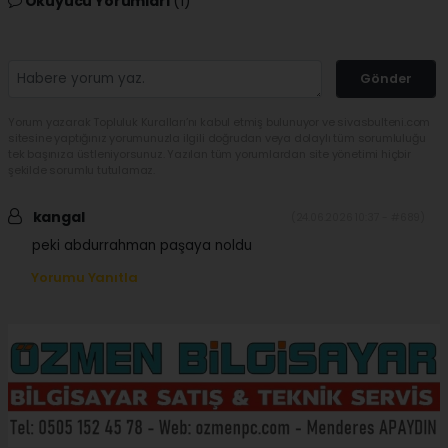
Okuyucu Yorumları
(1)
Gönder
Yorum yazarak Topluluk Kuralları’nı kabul etmiş bulunuyor ve sivasbulteni.com
sitesine yaptığınız yorumunuzla ilgili doğrudan veya dolaylı tüm sorumluluğu
tek başınıza üstleniyorsunuz. Yazılan tüm yorumlardan site yönetimi hiçbir
şekilde sorumlu tutulamaz.
kangal
(24.06.2026 10:37 - #689)
peki abdurrahman paşaya noldu
Yorumu Yanıtla