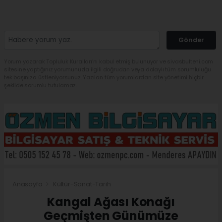
Gönder
Yorum yazarak Topluluk Kuralları’nı kabul etmiş bulunuyor ve sivasbulteni.com
sitesine yaptığınız yorumunuzla ilgili doğrudan veya dolaylı tüm sorumluluğu
tek başınıza üstleniyorsunuz. Yazılan tüm yorumlardan site yönetimi hiçbir
şekilde sorumlu tutulamaz.
Anasayfa
Kültür-Sanat-Tarih
Kangal Ağası Konağı
Geçmişten Günümüze