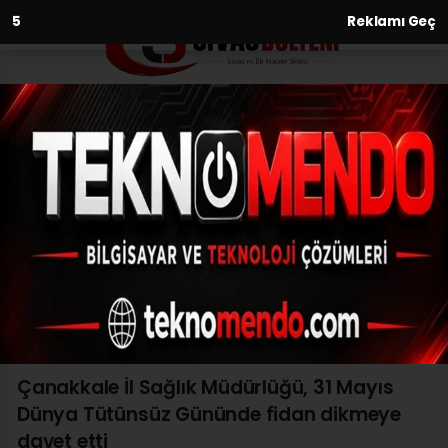
3
Reklamı Geç
Anasayfa
Sağlık
Çanakkale İl Sağlık Müdürlüğü,
31 Mayıs Dünya Tütünsüz
Gününde fidan dikmeye davet
etti
SAĞLIK
(İHA) - İhlas Haber Ajansı | 31.05.2023 - 12:00, Güncelleme: 31.05.2023
- 11:57
Çanakkale İl Sağlık Müdürlüğü, 31 Mayıs
Dünya Tütünsüz Gününde fidan dikmeye
davet etti