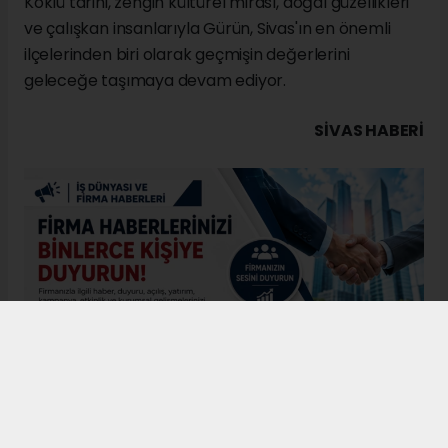
Köklü tarihi, zengin kültürel mirası, doğal güzellikleri
ve çalışkan insanlarıyla Gürün, Sivas'ın en önemli
ilçelerinden biri olarak geçmişin değerlerini
geleceğe taşımaya devam ediyor.
SIVAS HABERİ