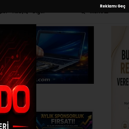
Reklamı Geç
MENÜ
por
Asayiş
Diğer