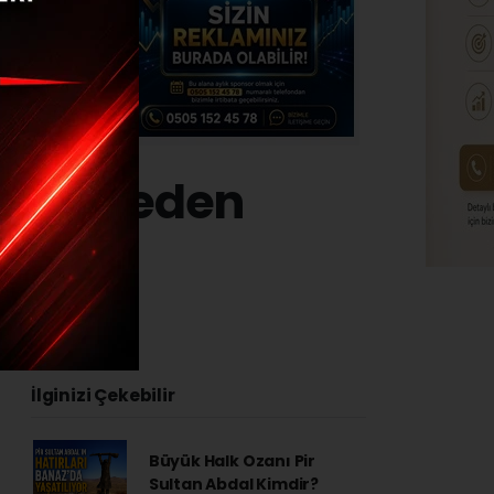
sına neden
eri
4 - 15:43
İlginizi Çekebilir
Büyük Halk Ozanı Pir
Sultan Abdal Kimdir?