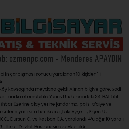
bilin çarpışması sonucu yaralanan 10 kişiden 1’i
i.
köy kavşağında meydana geldi. Alınan bilgiye göre, Sadi
san marka otomobil ile Yunus U. idaresindeki 34 HAL 551
 İhbar üzerine olay yerine jandarma, polis, itfaiye ve
ücülerin yanı sıra her iki araçtaki Ayşe U., Figen U.,
k K.Ö., Dursun Ö. ve Kezban K.A. yaralandı. 4’ü ağır 10 yaralı
ölhisar Devlet Hastanesine sevk edildi.