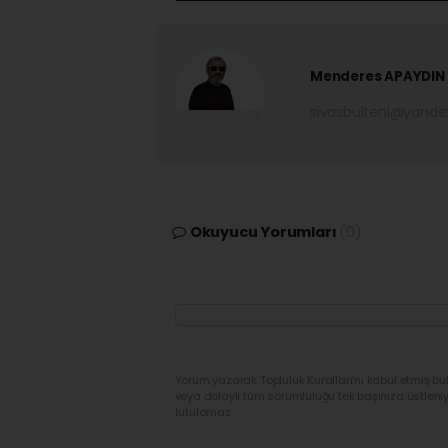
Menderes APAYDIN
sivasbulteni@yand
Okuyucu Yorumları
(0)
Yorum yazarak Topluluk Kuralları’nı kabul etmiş bu
veya dolaylı tüm sorumluluğu tek başınıza üstleni
tutulamaz.