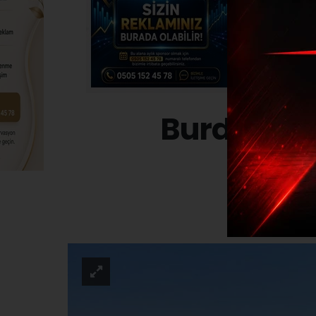
Burdur’da
ol
ASAYI