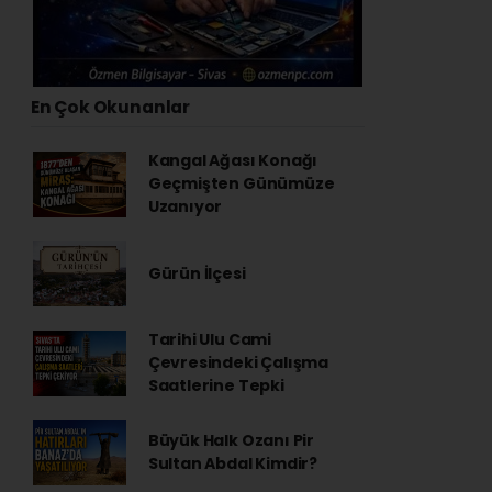
En Çok Okunanlar
Kangal Ağası Konağı
Geçmişten Günümüze
Uzanıyor
Gürün İlçesi
Tarihi Ulu Cami
Çevresindeki Çalışma
Saatlerine Tepki
Büyük Halk Ozanı Pir
Sultan Abdal Kimdir?