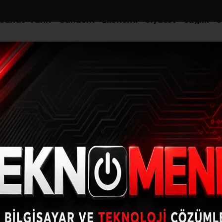
-Sanat-Tarih
Gündem
Ekonomi
Siyaset
Sağlık
S