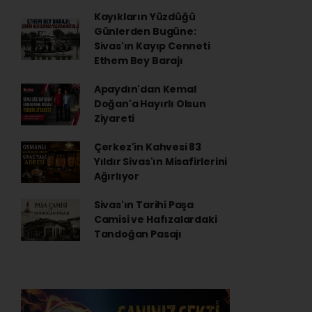
Kayıkların Yüzdüğü
Günlerden Bugüne:
Sivas'ın Kayıp Cenneti
Ethem Bey Barajı
Apaydın'dan Kemal
Doğan'a Hayırlı Olsun
Ziyareti
Çerkez'in Kahvesi 83
Yıldır Sivas'ın Misafirlerini
Ağırlıyor
Sivas'ın Tarihi Paşa
Camisi ve Hafızalardaki
Tandoğan Pasajı