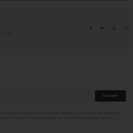
ex.com
Gönder
lunuyor ve sivasbulteni.com sitesine yaptığınız yorumunuzla ilgili doğrudan
yorsunuz. Yazılan tüm yorumlardan site yönetimi hiçbir şekilde sorumlu