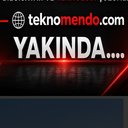
 10 kişinin yaralanma
an kazadan ölüm hab
(İHA) - İhlas Haber Ajansı | 31.07.2024 - 16:03, Güncelleme: 31.07.202
Ş