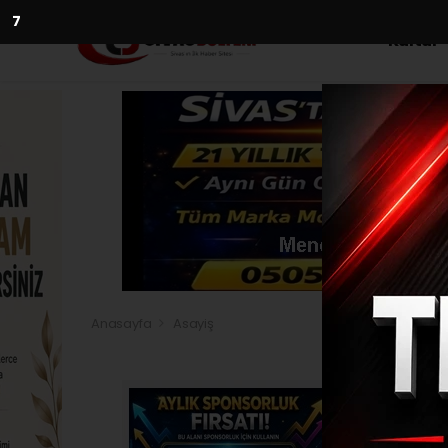
5
Kültür
Anasayfa
Asayiş