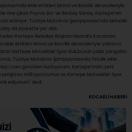
ası’nda elde ettikleri birinci ve ikincilik dereceleriyle
rı ile öne çıkan Poyraz Bor ve Berkay Sarıay, Kartepe’nin
 söz ettiriyor. Türkiye Motokros Şampiyonası’nda birincilik
olay da ziyarette yer aldı.
ul eden Kartepe Belediye Başkanı Mustafa Kocaman,
e ettikleri birinci ve ikincilik dereceleriyle yalnızca
ndıran Kartepe Motosiklet Spor Kulübünün yıldız yarışçıları
ımızı; Türkiye Motokros Şampiyonasında 1’incilik elde
olay’ı canı gönülden kutluyorum. Kartepe’mizin yeni
nı yetiştiren milli sporcumuz ve Kartepe Motosiklet Spor
rik ediyorum" dedi.
KOCAELI HABERİ