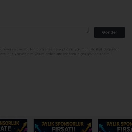
Gönder
lunuyor ve sivasbulteni.com sitesine yaptığınız yorumunuzla ilgili doğrudan
yorsunuz. Yazılan tüm yorumlardan site yönetimi hiçbir şekilde sorumlu