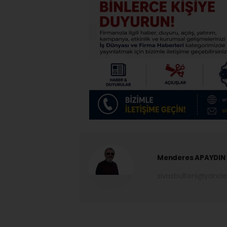
Menderes APAYDIN
sivasbulteni@yand