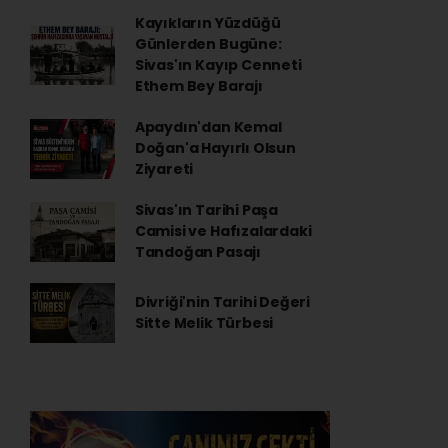
Kayıkların Yüzdüğü
Günlerden Bugüne:
Sivas'ın Kayıp Cenneti
Ethem Bey Barajı
Apaydın'dan Kemal
Doğan'a Hayırlı Olsun
Ziyareti
Sivas'ın Tarihi Paşa
Camisi ve Hafızalardaki
Tandoğan Pasajı
Divriği'nin Tarihi Değeri
Sitte Melik Türbesi