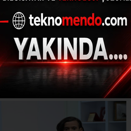
an’da düzenlenen ş
i motokrosçular kürs
(İHA) - İhlas Haber Ajansı | 02.08.2024 - 10:30, Güncelleme: 02.08.202