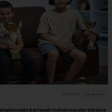
ABONE OL
ampiyonada Kartepeli motokrosçular kürsüye