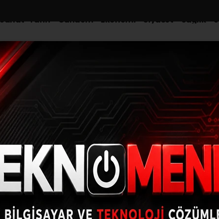
-Sanat-Tarih
Gündem
Ekonomi
Siyaset
Sağlık
S