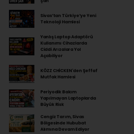
Şan
Sivas’tan Türkiye’ye Yeni
Teknoloji Hamlesi
Yanlış Laptop Adaptörü
Kullanımı Cihazlarda
Ciddi Arızalara Yol
Açabiliyor
KÖZZ CHİCKEN'den Şeffaf
Mutfak Hamlesi
Periyodik Bakım
Yapılmayan Laptoplarda
Büyük Risk
Cengiz Tarım, Sivas
Bölgesinde Hububat
Alımına Devam Ediyor