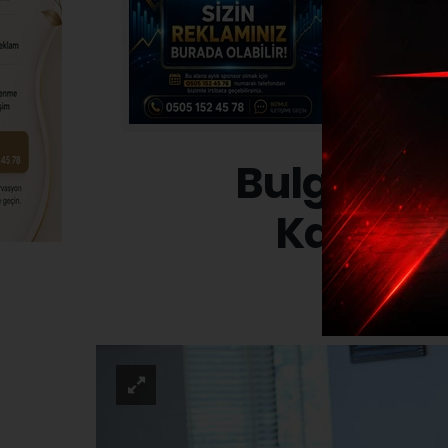
Bulgarist
Kartepel
SPOR