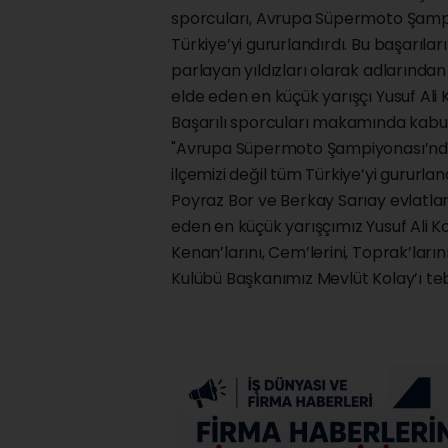
sporcuları, Avrupa Süpermoto Şampiyon
Türkiye’yi gururlandırdı. Bu başarıla
parlayan yıldızları olarak adlarından
elde eden en küçük yarışçı Yusuf Ali K
Başarılı sporcuları makamında kab
"Avrupa Süpermoto Şampiyonası’nda eld
ilçemizi değil tüm Türkiye’yi gururla
Poyraz Bor ve Berkay Sarıay evlatlar
eden en küçük yarışçımız Yusuf Ali K
Kenan’larını, Cem’lerini, Toprak’ları
Kulübü Başkanımız Mevlüt Kolay’ı teb