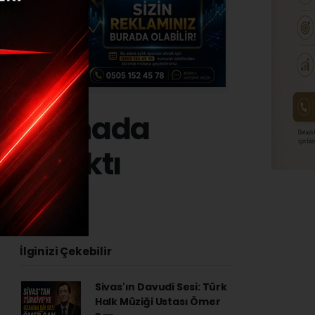
ampiyonada
üye çıktı
4 - 10:28
İlginizi Çekebilir
Sivas'ın Davudi Sesi: Türk
Halk Müziği Ustası Ömer