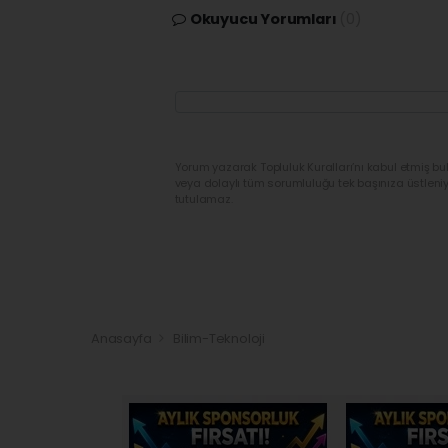
Okuyucu Yorumları
(0)
Yorum yazarak Topluluk Kuralları’nı kabul etmiş bu
veya dolaylı tüm sorumluluğu tek başınıza üstleni
tutulamaz.
Anasayfa
Bilim-Teknoloji