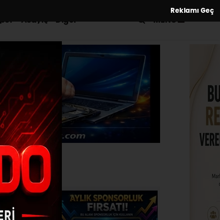
Reklamı Geç
MENÜ
por
Asayiş
Diğer