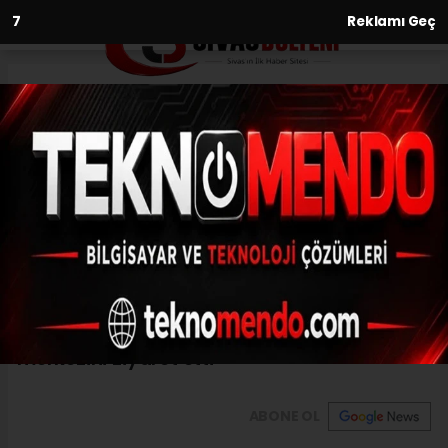
6
Reklamı Geç
Anasayfa
Gündem
Bulanık Kaymakamı Koşansu
geçlik merkezini ziyaret etti
GÜNDEM
(İHA) - İhlas Haber Ajansı | 31.07.2024 - 16:31, Güncelleme: 31.07.2024
- 16:20
Bulanık Kaymakamı Koşansu geçlik
merkezini ziyaret etti
ABONE OL