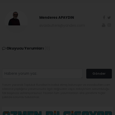
Menderes APAYDIN
sivasbulteni@yandex.com
Okuyucu Yorumları
(0)
Gönder
Yorum yazarak Topluluk Kuralları’nı kabul etmiş bulunuyor ve sivasbulteni.com
sitesine yaptığınız yorumunuzla ilgili doğrudan veya dolaylı tüm sorumluluğu
tek başınıza üstleniyorsunuz. Yazılan tüm yorumlardan site yönetimi hiçbir
şekilde sorumlu tutulamaz.