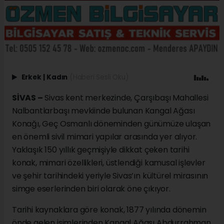
Erkek
|
Kadın
(Haberi Sesli Oku)
SİVAS –
Sivas kent merkezinde, Çarşıbaşı Mahallesi
Nalbantlarbaşı mevkiinde bulunan Kangal Ağası
Konağı, Geç Osmanlı döneminden günümüze ulaşan
en önemli sivil mimari yapılar arasında yer alıyor.
Yaklaşık 150 yıllık geçmişiyle dikkat çeken tarihi
konak, mimari özellikleri, üstlendiği kamusal işlevler
ve şehir tarihindeki yeriyle Sivas’ın kültürel mirasının
simge eserlerinden biri olarak öne çıkıyor.
Tarihi kaynaklara göre konak, 1877 yılında dönemin
önde gelen isimlerinden Kangal Ağası Abdurrahman