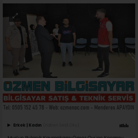
Erkek
|
Kadın
(Haberi Sesli Oku)
Muş’un Bulanık Kaymakamı Ömer Övünç Koşansu,