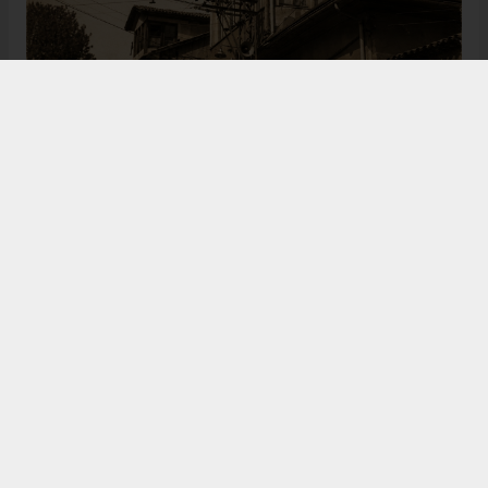
Bugün de tarih meraklılarının, araştırmacıların ve
ziyaretçilerin ilgisini çeken Kangal Ağası Konağı,
Osmanlı’dan Cumhuriyet’e uzanan çok katmanlı
geçmişiyle Sivas’ın köklü tarihine ışık tutmaya
devam ediyor. Şehrin kültürel belleğinde önemli bir
yere sahip olan bu tarihî eser, gelecek nesillere
aktarılması gereken değerli miraslar arasında