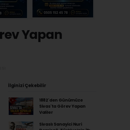
örev Yapan
:51
İlginizi Çekebilir
1882'den Günümüze
Sivas'ta Görev Yapan
Valiler
Sivaslı Sanayici Nuri