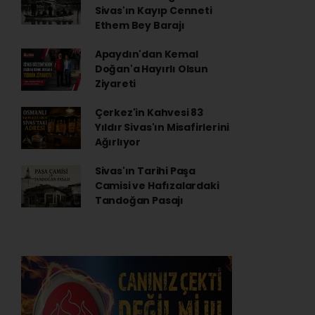
Sivas'ın Kayıp Cenneti
Ethem Bey Barajı
Apaydın'dan Kemal
Doğan'a Hayırlı Olsun
Ziyareti
Çerkez'in Kahvesi 83
Yıldır Sivas'ın Misafirlerini
Ağırlıyor
Sivas'ın Tarihi Paşa
Camisi ve Hafızalardaki
Tandoğan Pasajı