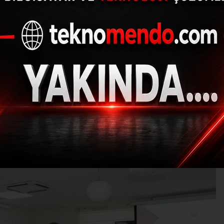
te su kurulu toplantısı
(İHA) - İhlas Haber Ajansı | 31.07.2024 - 13:03, Güncelleme: 31.07.20
EM