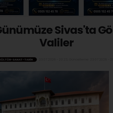
Günümüze Sivas'ta G
Valiler
23.07.2026 - 20:23, Güncelleme: 23.07.2026 - 20
KÜLTÜR-SANAT-TARIH