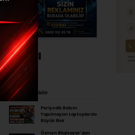
 yapıldı
24 - 12:40
İlginizi Çekebilir
Periyodik Bakım
Yapılmayan Laptoplarda
Büyük Risk
Özmen Bilgisayar'dan