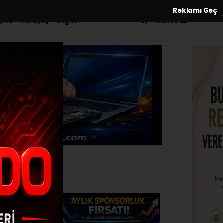
Reklamı Geç
MENÜ
por
Asayiş
Diğer