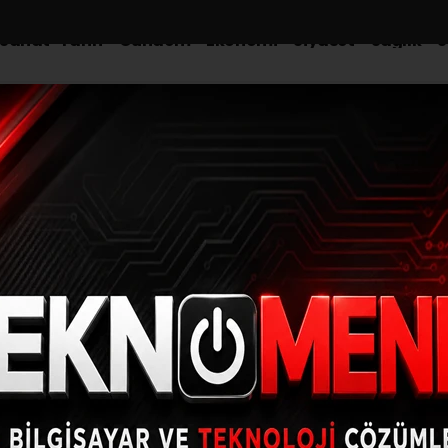
-Sanat-Tarih
Gündem
Ekonomi
Siyaset
Sağlık
S