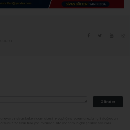
ex.com
Gönder
lunuyor ve sivasbulteni.com sitesine yaptığınız yorumunuzla ilgili doğrudan
yorsunuz. Yazılan tüm yorumlardan site yönetimi hiçbir şekilde sorumlu