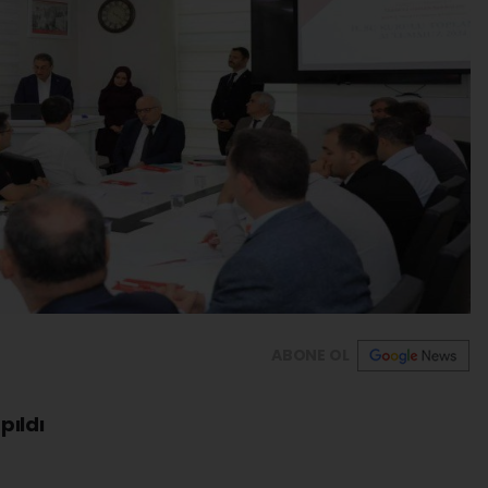
ABONE OL
pıldı