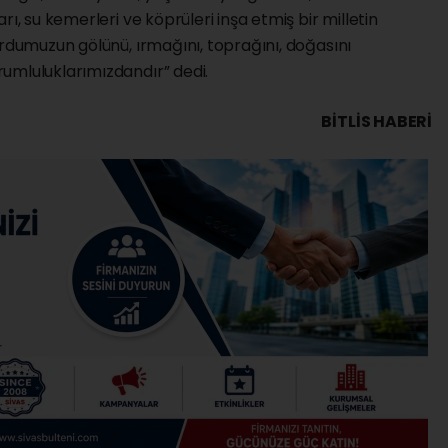
ı, su kemerleri ve köprüleri inşa etmiş bir milletin
urdumuzun gölünü, ırmağını, toprağını, doğasını
umluluklarımızdandır” dedi.
BITLIS HABERİ