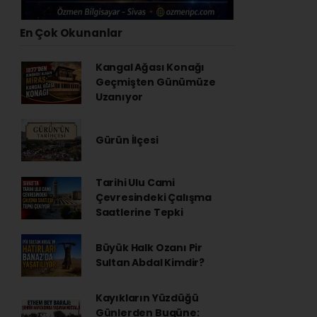
En Çok Okunanlar
Kangal Ağası Konağı
Geçmişten Günümüze
Uzanıyor
Gürün İlçesi
Tarihi Ulu Cami
Çevresindeki Çalışma
Saatlerine Tepki
Büyük Halk Ozanı Pir
Sultan Abdal Kimdir?
Kayıkların Yüzdüğü
Günlerden Bugüne: