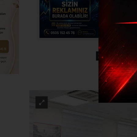
Bitlis’
GÜND