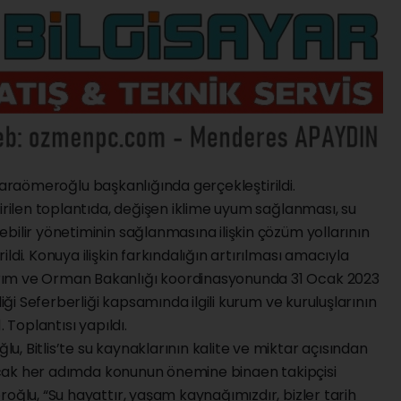
ol Karaömeroğlu başkanlığında gerçekleştirildi.
tirilen toplantıda, değişen iklime uyum sağlanması, su
bilir yönetiminin sağlanmasına ilişkin çözüm yollarının
ldi. Konuya ilişkin farkındalığın artırılması amacıyla
rım ve Orman Bakanlığı koordinasyonunda 31 Ocak 2023
liği Seferberliği kapsamında ilgili kurum ve kuruluşlarının
1. Toplantısı yapıldı.
, Bitlis’te su kaynaklarının kalite ve miktar açısından
ılacak her adımda konunun önemine binaen takipçisi
roğlu, “Su hayattır, yaşam kaynağımızdır, bizler tarih