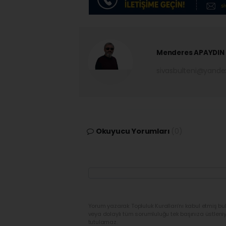
Menderes APAYDIN
sivasbulteni@yand
Okuyucu Yorumları
(0)
Yorum yazarak Topluluk Kuralları’nı kabul etmiş bu
veya dolaylı tüm sorumluluğu tek başınıza üstleni
tutulamaz.