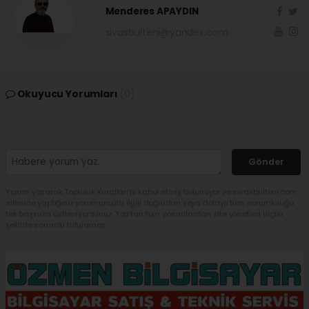
Menderes APAYDIN
sivasbulteni@yandex.com
Okuyucu Yorumları
(0)
Gönder
Yorum yazarak Topluluk Kuralları’nı kabul etmiş bulunuyor ve sivasbulteni.com
sitesine yaptığınız yorumunuzla ilgili doğrudan veya dolaylı tüm sorumluluğu
tek başınıza üstleniyorsunuz. Yazılan tüm yorumlardan site yönetimi hiçbir
şekilde sorumlu tutulamaz.