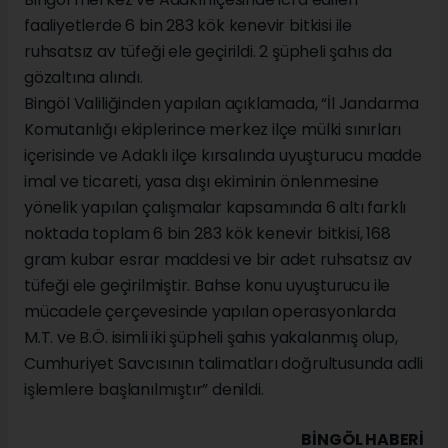
faaliyetlerde 6 bin 283 kök kenevir bitkisi ile
ruhsatsız av tüfeği ele geçirildi. 2 şüpheli şahıs da
gözaltına alındı.
Bingöl Valiliğinden yapılan açıklamada, “İl Jandarma
Komutanlığı ekiplerince merkez ilçe mülki sınırları
içerisinde ve Adaklı ilçe kırsalında uyuşturucu madde
imal ve ticareti, yasa dışı ekiminin önlenmesine
yönelik yapılan çalışmalar kapsamında 6 altı farklı
noktada toplam 6 bin 283 kök kenevir bitkisi, 168
gram kubar esrar maddesi ve bir adet ruhsatsız av
tüfeği ele geçirilmiştir. Bahse konu uyuşturucu ile
mücadele çerçevesinde yapılan operasyonlarda
M.T. ve B.Ö. isimli iki şüpheli şahıs yakalanmış olup,
Cumhuriyet Savcısının talimatları doğrultusunda adli
işlemlere başlanılmıştır” denildi.
BINGÖL HABERİ