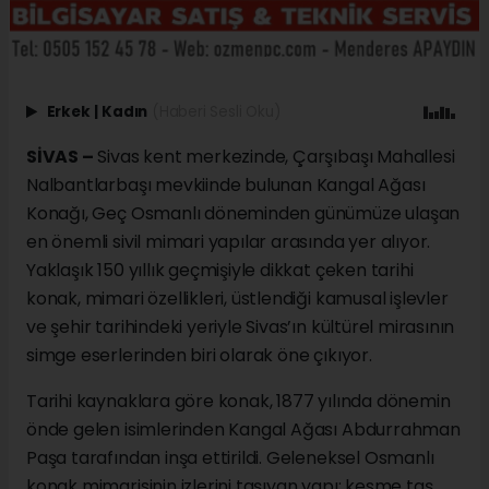
Erkek
|
Kadın
(Haberi Sesli Oku)
SİVAS –
Sivas kent merkezinde, Çarşıbaşı Mahallesi
Nalbantlarbaşı mevkiinde bulunan Kangal Ağası
Konağı, Geç Osmanlı döneminden günümüze ulaşan
en önemli sivil mimari yapılar arasında yer alıyor.
Yaklaşık 150 yıllık geçmişiyle dikkat çeken tarihi
konak, mimari özellikleri, üstlendiği kamusal işlevler
ve şehir tarihindeki yeriyle Sivas’ın kültürel mirasının
simge eserlerinden biri olarak öne çıkıyor.
Tarihi kaynaklara göre konak, 1877 yılında dönemin
önde gelen isimlerinden Kangal Ağası Abdurrahman
Paşa tarafından inşa ettirildi. Geleneksel Osmanlı
konak mimarisinin izlerini taşıyan yapı; kesme taş