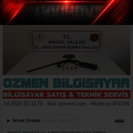
Erkek
|
Kadın
(Haberi Sesli Oku)
Bingöl merkez ve Adaklı ilçesinde icra edilen