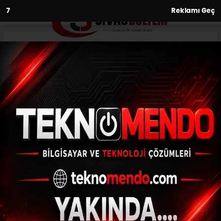
6
Reklamı Geç
Anasayfa
Asayiş
Bingöl’de uyuşturucu madde
ve silah ele geçirildi: 2 gözaltı
ASAYIŞ
(İHA) - İhlas Haber Ajansı | 31.07.2024 - 14:02, Güncelleme: 31.07.2024
- 13:52
Bingöl’de uyuşturucu madde ve silah ele
geçirildi: 2 gözaltı
ABONE OL