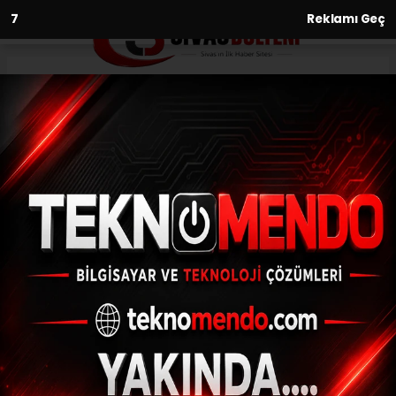
6
Reklamı Geç
Anasayfa
Spor
Beşiktaş kafilesi Kayseri’de
SPOR
(İHA) - İhlas Haber Ajansı | 29.09.2024 - 20:00, Güncelleme:
29.09.2024 - 19:46
Beşiktaş kafilesi Kayseri’de
ABONE OL