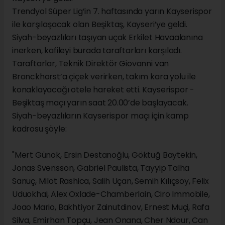
Trendyol Süper Lig’in 7. haftasında yarın Kayserispor
ile karşılaşacak olan Beşiktaş, Kayseri’ye geldi.
Siyah-beyazlıları taşıyan uçak Erkilet Havaalanına
inerken, kafileyi burada taraftarları karşıladı.
Taraftarlar, Teknik Direktör Giovanni van
Bronckhorst’a çiçek verirken, takım kara yolu ile
konaklayacağı otele hareket etti. Kayserispor -
Beşiktaş maçı yarın saat 20.00’de başlayacak.
Siyah-beyazlıların Kayserispor maçı için kamp
kadrosu şöyle:
"Mert Günok, Ersin Destanoğlu, Göktuğ Baytekin,
Jonas Svensson, Gabriel Paulista, Tayyip Talha
Sanuç, Milot Rashica, Salih Uçan, Semih Kılıçsoy, Felix
Uduokhai, Alex Oxlade-Chamberlain, Ciro Immobile,
Joao Mario, Bakhtiyor Zainutdinov, Ernest Muçi, Rafa
Silva, Emirhan Topçu, Jean Onana, Cher Ndour, Can