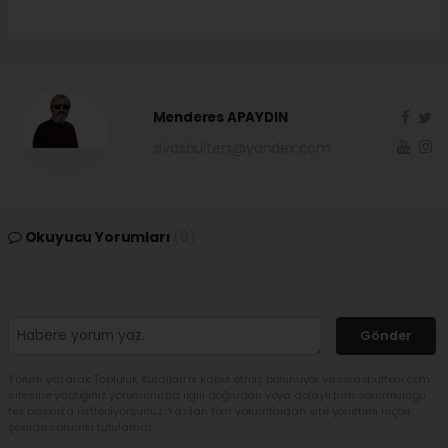
Menderes APAYDIN
sivasbulteni@yandex.com
Okuyucu Yorumları
(0)
Gönder
Yorum yazarak Topluluk Kuralları’nı kabul etmiş bulunuyor ve sivasbulteni.com
sitesine yaptığınız yorumunuzla ilgili doğrudan veya dolaylı tüm sorumluluğu
tek başınıza üstleniyorsunuz. Yazılan tüm yorumlardan site yönetimi hiçbir
şekilde sorumlu tutulamaz.