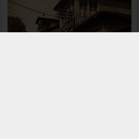
Bugün de tarih meraklılarının, araştırmacıların ve
ziyaretçilerin ilgisini çeken Kangal Ağası Konağı,
Osmanlı’dan Cumhuriyet’e uzanan çok katmanlı
geçmişiyle Sivas’ın köklü tarihine ışık tutmaya
devam ediyor. Şehrin kültürel belleğinde önemli bir