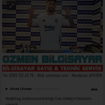
Erkek
|
Kadın
(Haberi Sesli Oku)
Beşiktaş, kadrosuna kattığı Can Keleş’in lisansını
çıkardı.