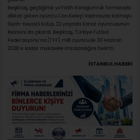
Beşiktaş, geçtiğimiz yıl Fatih Karagümrük formasıyla
dikkat çeken oyuncu Can Keleş’i kadrosuna katmıştı.
Siyah-beyazlı kulüp, 22 yaşında kanat oyuncusunun
lisansını da çıkardı. Beşiktaş, Türkiye Futbol
Federasyonu’na (TFF) milli oyuncu ile 30 Haziran
2028’e kadar mukavele imzalandığını belirtti.
İSTANBUL HABERİ