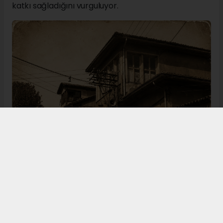
katkı sağladığını vurguluyor.
Bugün de tarih meraklılarının, araştırmacıların ve