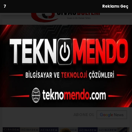
6
Reklamı Geç
Anasayfa
Spor
Beşiktaş Can Keleş’in lisansını
çıkardı
SPOR
(İHA) - İhlas Haber Ajansı | 31.07.2024 - 18:02, Güncelleme: 31.07.2024
- 17:38
Beşiktaş Can Keleş’in lisansını çıkardı
ABONE OL