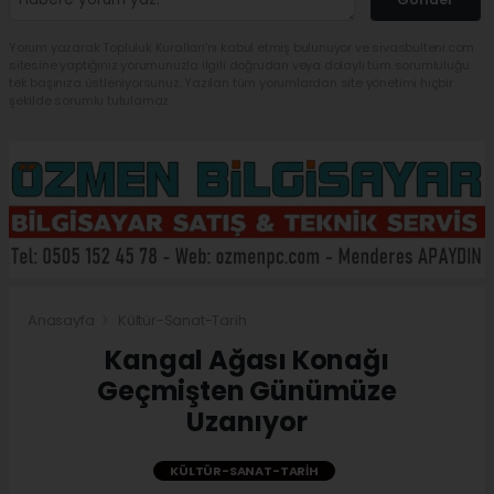
Yorum yazarak Topluluk Kuralları’nı kabul etmiş bulunuyor ve sivasbulteni.com
sitesine yaptığınız yorumunuzla ilgili doğrudan veya dolaylı tüm sorumluluğu
tek başınıza üstleniyorsunuz. Yazılan tüm yorumlardan site yönetimi hiçbir
şekilde sorumlu tutulamaz.
Anasayfa
Kültür-Sanat-Tarih
Kangal Ağası Konağı
Geçmişten Günümüze
Uzanıyor
KÜLTÜR-SANAT-TARIH