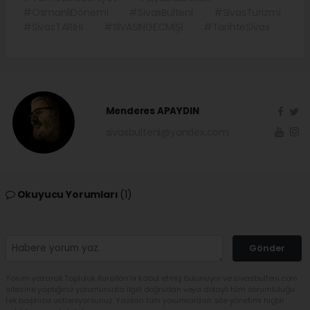
#OsmanlıDönemi
#SivasBulteni
#SivasTurizmi
#SivasTARİHİ
#SİVASINGECMİŞİ
#TarihteSivas
Menderes APAYDIN
sivasbulteni@yandex.com
Okuyucu Yorumları
(1)
Gönder
Yorum yazarak Topluluk Kuralları’nı kabul etmiş bulunuyor ve sivasbulteni.com
sitesine yaptığınız yorumunuzla ilgili doğrudan veya dolaylı tüm sorumluluğu
tek başınıza üstleniyorsunuz. Yazılan tüm yorumlardan site yönetimi hiçbir