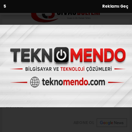
3
Reklamı Geç
Anasayfa
Spor
Bayraklılı sporcular Sivas’tan
dereceyle döndü
SPOR
(İHA) - İhlas Haber Ajansı | 31.07.2024 - 12:34, Güncelleme: 31.07.2024
- 12:08
Bayraklılı sporcular Sivas’tan dereceyle
döndü
ABONE OL