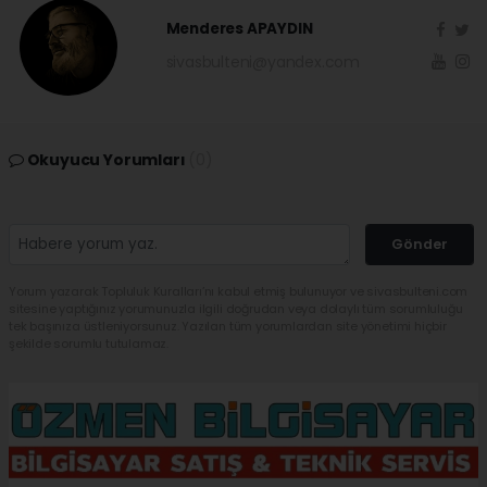
Menderes APAYDIN
sivasbulteni@yandex.com
Okuyucu Yorumları
(0)
Gönder
Yorum yazarak Topluluk Kuralları’nı kabul etmiş bulunuyor ve sivasbulteni.com
sitesine yaptığınız yorumunuzla ilgili doğrudan veya dolaylı tüm sorumluluğu
tek başınıza üstleniyorsunuz. Yazılan tüm yorumlardan site yönetimi hiçbir
şekilde sorumlu tutulamaz.