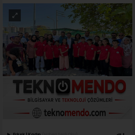
Erkek
|
Kadın
(Haberi Sesli Oku)