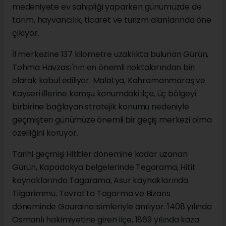
medeniyete ev sahipliği yaparken günümüzde de
tarım, hayvancılık, ticaret ve turizm alanlarında öne
çıkıyor.
İl merkezine 137 kilometre uzaklıkta bulunan Gürün,
Tohma Havzası'nın en önemli noktalarından biri
olarak kabul ediliyor. Malatya, Kahramanmaraş ve
Kayseri illerine komşu konumdaki ilçe, üç bölgeyi
birbirine bağlayan stratejik konumu nedeniyle
geçmişten günümüze önemli bir geçiş merkezi olma
özelliğini koruyor.
Tarihi geçmişi Hititler dönemine kadar uzanan
Gürün, Kapadokya belgelerinde Tegarama, Hitit
kaynaklarında Tagarama, Asur kaynaklarında
Tilgarimmu, Tevrat'ta Togarma ve Bizans
döneminde Gauraina isimleriyle anılıyor. 1408 yılında
Osmanlı hakimiyetine giren ilçe, 1869 yılında kaza