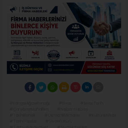
#KangalAğasıKonağı
#Sivas
#SivasTarihi
#ÇarşıbaşıMahallesi
#Nalbantlarbaşı
#TarihiKonak
#OsmanlıMimarisi
#KültürelMiras
#TarihiYapılar
#SivasKültürü
#TarihveMedeniyet
#SivasHaberleri