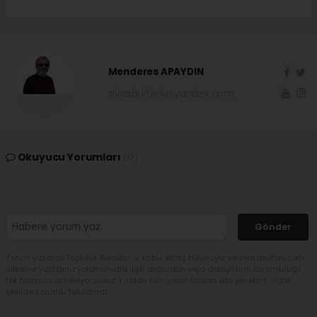
Menderes APAYDIN
sivasbulteni@yandex.com
Okuyucu Yorumları
(0)
Gönder
Yorum yazarak Topluluk Kuralları’nı kabul etmiş bulunuyor ve sivasbulteni.com
sitesine yaptığınız yorumunuzla ilgili doğrudan veya dolaylı tüm sorumluluğu
tek başınıza üstleniyorsunuz. Yazılan tüm yorumlardan site yönetimi hiçbir
şekilde sorumlu tutulamaz.