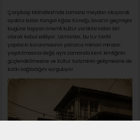
Çarşıbaşı Mahallesi’nde zamana meydan okuyarak
ayakta kalan Kangal Ağası Konağı, Sivas’ın geçmişini
bugüne taşıyan önemli kültür varlıklarından biri
olarak kabul ediliyor. Uzmanlar, bu tür tarihî
yapıların korunmasının yalnızca mimari mirasın
yaşatılmasına değil, aynı zamanda kent kimliğinin
güçlendirilmesine ve kültür turizminin gelişmesine de
katkı sağladığını vurguluyor.