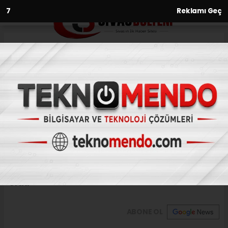
6
Reklamı Geç
Anasayfa
Gündem
Bayburtlu hafız 83 yaşında
bölge ikincisi oldu
GÜNDEM
(İHA) - İhlas Haber Ajansı | 31.07.2024 - 10:04, Güncelleme: 31.07.2024
- 09:36
Bayburtlu hafız 83 yaşında bölge ikincisi
oldu
ABONE OL