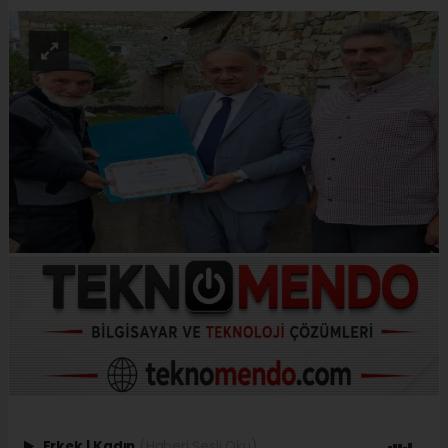
Erkek
|
Kadın
(Haberi Sesli Oku)