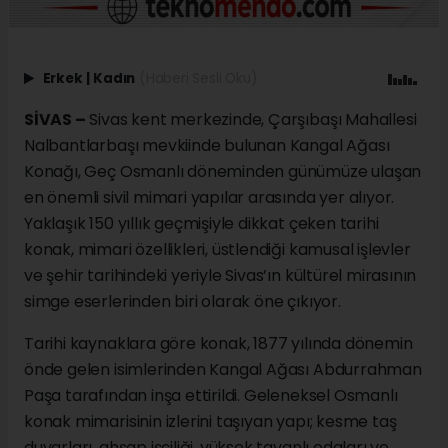
Erkek
|
Kadın
(Haberi Sesli Oku)
SİVAS –
Sivas kent merkezinde, Çarşıbaşı Mahallesi
Nalbantlarbaşı mevkiinde bulunan Kangal Ağası
Konağı, Geç Osmanlı döneminden günümüze ulaşan
en önemli sivil mimari yapılar arasında yer alıyor.
Yaklaşık 150 yıllık geçmişiyle dikkat çeken tarihi
konak, mimari özellikleri, üstlendiği kamusal işlevler
ve şehir tarihindeki yeriyle Sivas’ın kültürel mirasının
simge eserlerinden biri olarak öne çıkıyor.
Tarihi kaynaklara göre konak, 1877 yılında dönemin
önde gelen isimlerinden Kangal Ağası Abdurrahman
Paşa tarafından inşa ettirildi. Geleneksel Osmanlı
konak mimarisinin izlerini taşıyan yapı; kesme taş
duvarları, ahşap işçiliği, yüksek tavanlı odaları ve