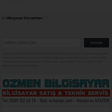
Okuyucu Yorumları
(0)
Gönder
Yorum yazarak Topluluk Kuralları’nı kabul etmiş bulunuyor ve sivasbulteni.com
sitesine yaptığınız yorumunuzla ilgili doğrudan veya dolaylı tüm sorumluluğu
tek başınıza üstleniyorsunuz. Yazılan tüm yorumlardan site yönetimi hiçbir
şekilde sorumlu tutulamaz.