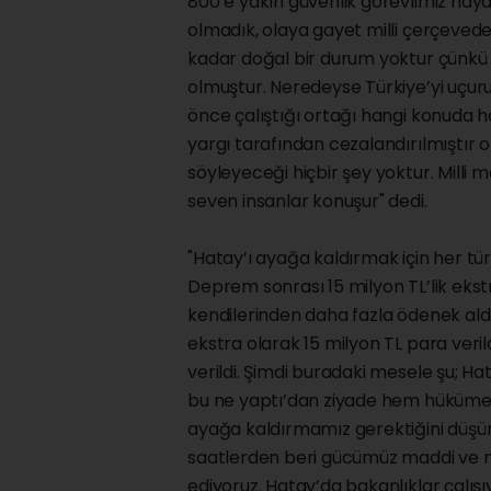
800’e yakın güvenlik görevlimiz hayat
olmadık, olaya gayet milli çerçeve
kadar doğal bir durum yoktur çünkü 
olmuştur. Neredeyse Türkiye’yi uçu
önce çalıştığı ortağı hangi konuda h
yargı tarafından cezalandırılmıştır on
söyleyeceği hiçbir şey yoktur. Milli me
seven insanlar konuşur" dedi.
"Hatay’ı ayağa kaldırmak için her türlü
Deprem sonrası 15 milyon TL’lik ekstr
kendilerinden daha fazla ödenek ald
ekstra olarak 15 milyon TL para veril
verildi. Şimdi buradaki mesele şu; Ha
bu ne yaptı’dan ziyade hem hükümetin
ayağa kaldırmamız gerektiğini düşünüy
saatlerden beri gücümüz maddi ve m
ediyoruz. Hatay’da bakanlıklar çal