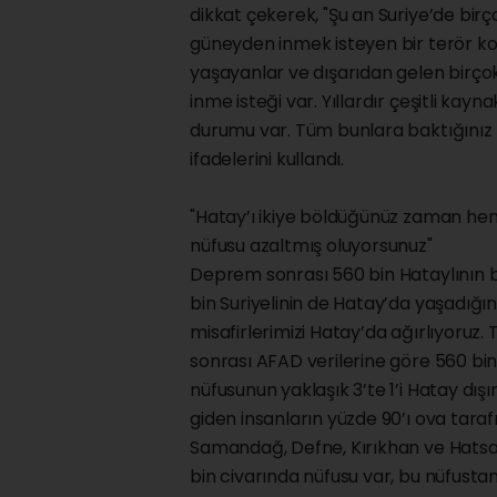
dikkat çekerek, "Şu an Suriye’de bir
güneyden inmek isteyen bir terör ko
yaşayanlar ve dışarıdan gelen birçok
inme isteği var. Yıllardır çeşitli kay
durumu var. Tüm bunlara baktığınız 
ifadelerini kullandı.
"Hatay’ı ikiye böldüğünüz zaman h
nüfusu azaltmış oluyorsunuz"
Deprem sonrası 560 bin Hataylının b
bin Suriyelinin de Hatay’da yaşadığını
misafirlerimizi Hatay’da ağırlıyoruz. T
sonrası AFAD verilerine göre 560 bin 
nüfusunun yaklaşık 3’te 1’i Hatay dış
giden insanların yüzde 90’ı ova taraf
Samandağ, Defne, Kırıkhan ve Hatsa b
bin civarında nüfusu var, bu nüfustan