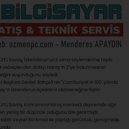
tfü Savaş, İskenderun’un il olma söylemlerine tepki
 sebeplerden dolayı Hatay’ın 2’ye bölünmesinin
ceğini düşündüğünü söyledi.
l Başkanı Devlet Bahçeli’nin "Cumhuriyet’in 100. yılında
ay’ın İskenderun ilçesinin il olabileceğine ilişkin
 Lütfü Savaş, Kahramanmaraş merkezli depremde ağır
n yanlış bir düşünce olduğunu dile getirmişti.
habiri Veysel Korkmaz ile yaptığı görüntülü görüşmede,
lundu.