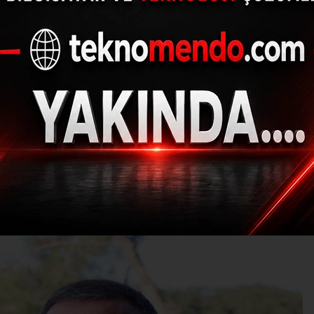
 Savaş’tan korkuta
(İHA) - İhlas Haber Ajansı | 29.06.2023 - 18:01, Güncelleme: 29.06.20
EM