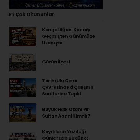
En Çok Okunanlar
Kangal Ağası Konağı
Geçmişten Günümüze
Uzanıyor
Gürün İlçesi
Tarihi Ulu Cami
Çevresindeki Çalışma
Saatlerine Tepki
Büyük Halk Ozanı Pir
Sultan Abdal Kimdir?
Kayıkların Yüzdüğü
Günlerden Bugüne: