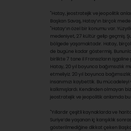
"Hatay, jeostratejik ve jeopolitik an
Başkan Savaş, Hatay’ın birçok medeni
"Hatay’ın özel bir konumu var. Yüzyıl
medeniyet, 27 kültür gelip geçmiş. 
bölgede yaşamaktadır. Hatay, birçok
de bugüne kadar göstermiş. Bununla bi
birlikte 7 tane il Fransızların işgalin
Hatay, 20 yıl boyunca bağımsızlık m
etmeliyiz. 20 yıl boyunca bağımsızl
insanımızı kaybettik. Bu mücadeleyi v
kalkmışlardı. Kendinden olmayan bize
jeostratejik ve jeopolitik anlamda bu
"Yıllardır çeşitli kaynaklarda ve har
Suriye’de yaşanan iç karışıklık sonra
gösterilmediğine dikkat çeken Başka