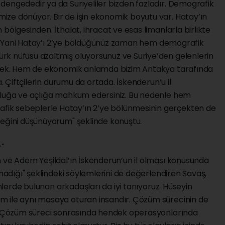
dengededir ya da Suriyeliler bizden fazladır. Demografik
ze dönüyor. Bir de işin ekonomik boyutu var. Hatay’ın
bölgesinden. İthalat, ihracat ve esas limanlarla birlikte
ede. Yani Hatay’ı 2’ye böldüğünüz zaman hem demografik
k nüfusu azaltmış oluyorsunuz ve Suriye’den gelenlerin
üksek. Hem de ekonomik anlamda bizim Antakya tarafında
a. Çiftçilerin durumu da ortada. İskenderun’u il
ulluğa ve açlığa mahkum edersiniz. Bu nedenle hem
ik sebeplerle Hatay’ın 2’ye bölünmesinin gerçekten de
ceğini düşünüyorum" şeklinde konuştu.
r"
n ve Adem Yeşildal’ın İskenderun’un il olması konusunda
ımadığı" şeklindeki söylemlerini de değerlendiren Savaş,
emlerde bulunan arkadaşları da iyi tanıyoruz. Hüseyin
m ile aynı masaya oturan insandır. Çözüm sürecinin de
r. Çözüm süreci sonrasında hendek operasyonlarında