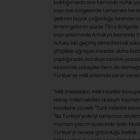
baktığımızda ova kısmında nüfus ya 
yapı ova bölgesinde tamamen tersimi
gelirinin büyük çoğunluğu İskenderun 
ilimizin gelirinin yüzde 75’i o bölg
yapı anlamında Antakya kısmında Tür
nüfusu bizi geçmiş olma ihtimali y
çiftçilikle uğraşan insanlar daha fazl
yaptığınızda Antakya tarafını yoks
ekonomik sebepler hem de demograf
Türkiye’ye milli anlamda zarar vere
"Milli meseleleri, milli insanlar konuşu
Hatay milletvekilleri Hüseyin Yayma
kendisine yönelik "Türk milletini tan
"Biz Türkiye’yi de iyi tanıyoruz, söyl
Yayman çözüm sürecinde Salih Müsli
Türkiye’yi nereye götürdüğü bellidi