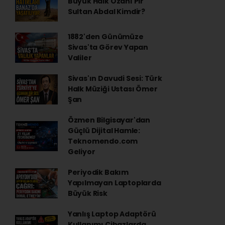
Büyük Halk Ozanı Pir
Sultan Abdal Kimdir?
1882'den Günümüze
Sivas'ta Görev Yapan
Valiler
Sivas'ın Davudi Sesi: Türk
Halk Müziği Ustası Ömer
Şan
Özmen Bilgisayar'dan
Güçlü Dijital Hamle:
Teknomendo.com
Geliyor
Periyodik Bakım
Yapılmayan Laptoplarda
Büyük Risk
Yanlış Laptop Adaptörü
Kullanımı Cihazlarda