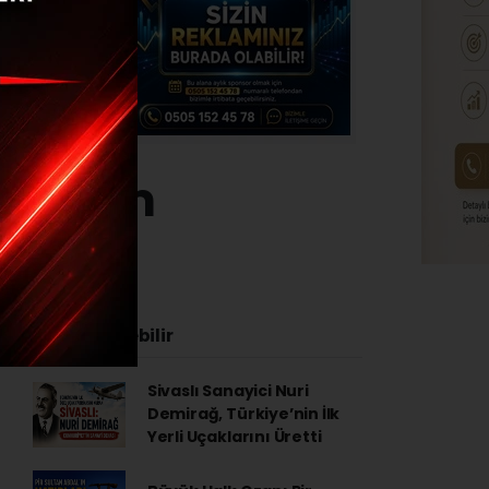
n rakam
23 - 17:22
İlginizi Çekebilir
Sivaslı Sanayici Nuri
Demirağ, Türkiye’nin İlk
Yerli Uçaklarını Üretti