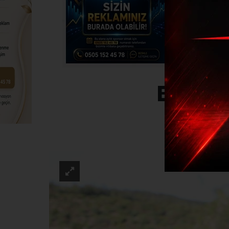
Başkan
GÜND