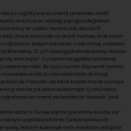
lamda bu coğrafyanın en önemli yerlerinden biridir"
yete ve kültüre ev sahipliği yaptığına değinerek,
larca Hatay bir cazibe merkezi oldu. Burada 13
Şu anda 3 tane semavi din ve birçok mezhep, etnik köken
 coğrafyanın kesişim noktasıdır. Cazip olmuş, cazibesini
rlikte Hatay, 20 yıl Fransız işgali altında kalmış. Hatayla
e girmiş ama hepsi 1-2 yıl içerisinde işgalden kurtulmuş.
ücadelesi vermiştir. Biz bütün bunları düşünerek hareket
ık mücadelesi verdik, bu mücadelemizde de birçok
erirken de Fransızlar bizi kendi insanlarımız ile vurmaya
 karşı olan birçok unsuru kullanmışlar. Çünkü Hatay,
 coğrafyanın en önemli yerlerinden bir tanesidir" dedi.
italarda Hatay’ın Türkiye dışında gösterilme durumu var"
sı Hatay’ın çeşitli kaynaklarda Türkiye haritasında
n Savaş, Hatay’ın kuzeyinde terör koridorları olduğuna