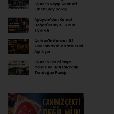
Sivas'ın Kayıp Cenneti
Ethem Bey Barajı
Apaydın'dan Kemal
Doğan'a Hayırlı Olsun
Ziyareti
Çerkez'in Kahvesi 83
Yıldır Sivas'ın Misafirlerini
Ağırlıyor
Sivas'ın Tarihi Paşa
Camisi ve Hafızalardaki
Tandoğan Pasajı