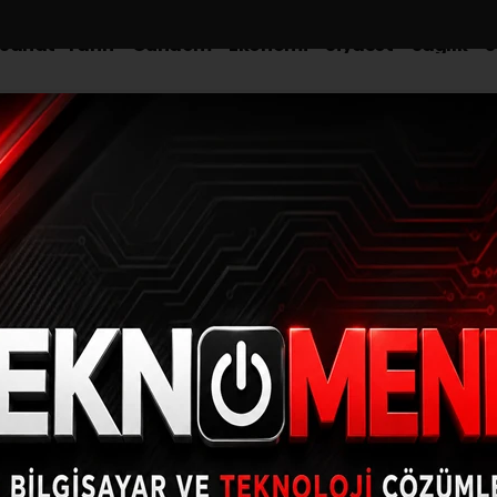
-Sanat-Tarih
Gündem
Ekonomi
Siyaset
Sağlık
S