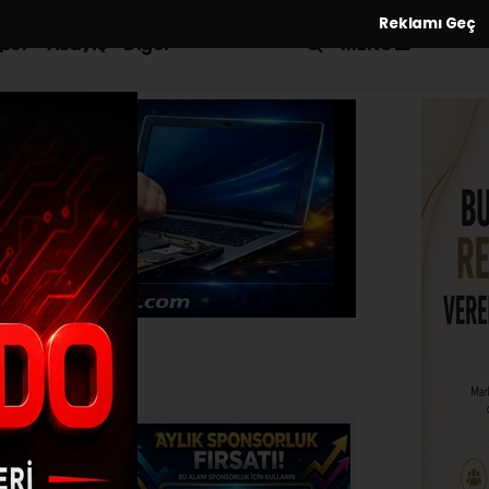
Reklamı Geç
MENÜ
por
Asayiş
Diğer