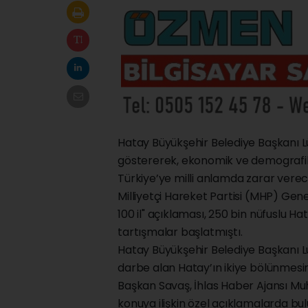
Hatay Büyükşehir Belediye Başkanı Lü
göstererek, ekonomik ve demografik
Türkiye’ye milli anlamda zarar vere
Milliyetçi Hareket Partisi (MHP) Gene
100 il" açıklaması, 250 bin nüfuslu Hat
tartışmalar başlatmıştı.
Hatay Büyükşehir Belediye Başkanı
darbe alan Hatay’ın ikiye bölünmesini
Başkan Savaş, İhlas Haber Ajansı Mu
konuya ilişkin özel açıklamalarda bu