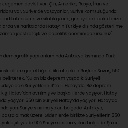
çok egemen devlet var; Çin, Amerika, Rusya, İran ve
ridoru var. Suriye’de yaşayanlar, Suriye komşuluğunda
 radikal unsurun ve silahlı gücün, güneyden sıcak denize
naklarda ve haritalarda Hatay’ın Türkiye dışında gösterilme
zaman jeostratejik ve jeopolitik önemini görürsünüz"
em demografik yapı anlamında Antakya kısmında Türk
aşka illere göç ettiğine dikkat çeken Başkan Savaş, 550
 belirterek, "Şu an biz deprem yaşadık; Suriyeli
ürkiye’deki Suriyelilerin 4’te 1’i Hatay’da. Biz deprem
kişi Hatay’dan ayrılmış ve başka illerde yaşıyor. Hatay
ında yaşıyor. 550 bin Suriyeli Hatay’da yaşıyor. Hatay’da
ında yani Suriye sınırına yakın bölgede; Antakya,
aşta olmak üzere. Gidenlerde birlikte Suriyelilerin 550
 yaklaşık yüzde 90’ı Suriye sınırına yakın bölgede. Şu an