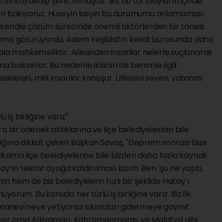
ını kaybedip şehit olmuştur. Biz bu tür olayların içinde
den bakıyoruz. Hüseyin beyin bu durumumu anlamaması
kendisi çözüm sürecinde önemli aktörlerden bir tanesi
ruma götürüyordu. Adem Yeşildal’ın kendi bürosunda daha
ala mahkemeliktir. Ailesinden insanlar nelerle suçlanarak
a baksınlar. Bu nedenle ikisinin de benimle ilgili
seleleri, milli insanlar konuşur. Ülkesini seven, vatanını
 iş birliğine varız"
a bir ödenek aldıklarına ve ilçe belediyelerinin bile
ığına dikkat çeken Başkan Savaş, "Deprem sonrası bize
di ama ilçe belediyelerine bile bizden daha fazla kaynak
tay’ın tekrar ayağa kaldırılması lazım. Ben ’şu ne yaptı,
 hem de biz belediyelerin hızlı bir şekilde Hatay’ı
orum. Bu konuda her türlü iş birliğine varız. Biz ilk
anevi neye yetiyorsa sıkıntıları gidermeye gayret
ışıyor ama Adıyaman, Kahramanmaraş ve Malatya gibi